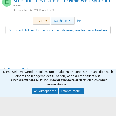
Scheinheiliges esoterische Heile-Welt-Syndrom
E
eyrie
Antworten
6
23 März 2009
Letzte
1 von 6
Nächste
Du musst dich einloggen oder registrieren, um hier zu schreiben.
Freizeit + Hobby
Diese Seite verwendet Cookies, um Inhalte zu personalisieren und dich nach
einem Login angemeldet zu halten, wenn du registriert bist.
Durch die weitere Nutzung unserer Webseite erklärst du dich damit
Kontakt
Nutzungsbedingungen
Datenschutz
Hilfe
R
einverstanden.
S
S
®
Community platform by XenForo
© 2010-2026 XenForo Ltd.
Akzeptieren
Erfahre mehr…