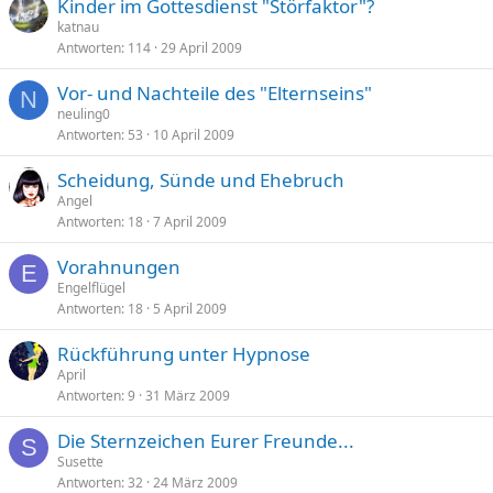
Kinder im Gottesdienst "Störfaktor"?
katnau
Antworten
114
29 April 2009
Vor- und Nachteile des "Elternseins"
N
neuling0
Antworten
53
10 April 2009
Scheidung, Sünde und Ehebruch
Angel
Antworten
18
7 April 2009
Vorahnungen
E
Engelflügel
Antworten
18
5 April 2009
Rückführung unter Hypnose
April
Antworten
9
31 März 2009
Die Sternzeichen Eurer Freunde...
S
Susette
Antworten
32
24 März 2009