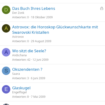
Das Buch Ihres Lebens
D
e
Der Zonk
Antworten
0
18 Oktober 2009
s
p
Astrovox: die Horoskop Glückwunschkarte mit
e
A
Swarovski Kristallen
r
Astrovox
r
Antworten
0
29 August 2009
t
Wo sitzt die Seele?
A
Andschana
Antworten
42
12 Juni 2009
Okszendenten ?
S
Saara
Antworten
3
6 Juni 2009
Glaskugel
E
Engelflügel
Antworten
8
7 Mai 2009