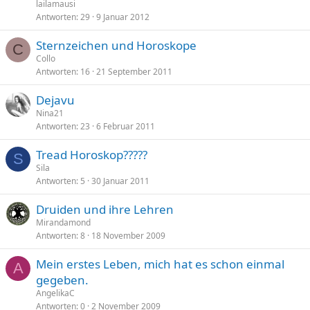
f
lailamausi
r
Antworten
29
9 Januar 2012
a
Sternzeichen und Horoskope
g
C
Collo
e
Antworten
16
21 September 2011
Dejavu
Nina21
Antworten
23
6 Februar 2011
Tread Horoskop?????
S
Sila
Antworten
5
30 Januar 2011
Druiden und ihre Lehren
Mirandamond
Antworten
8
18 November 2009
Mein erstes Leben, mich hat es schon einmal
A
gegeben.
AngelikaC
Antworten
0
2 November 2009