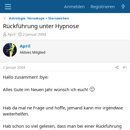
Anmelden
Registrieren
Astrologie, Horoskope + Sternzeichen
Rückführung unter Hypnose
E
E
April
2 Januar 2004
r
r
s
s
April
t
t
Aktives Mitglied
e
e
l
l
l
l
2 Januar 2004
#1
e
t
r
a
Hallo zusammen! :bye:
m
🙂
Alles Gute im Neuen Jahr wünsch ich euch!
Hab da mal ne Frage und hoffe, jemand kann mir irgendwie
weiterhelfen.
Hab schon so viel gelesen, dass man bei einer Rückführung