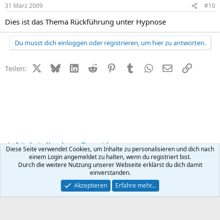
31 März 2009
#10
Dies ist das Thema Rückführung unter Hypnose
Du musst dich einloggen oder registrieren, um hier zu antworten.
X (Twitter)
Bluesky
LinkedIn
Reddit
Pinterest
Tumblr
WhatsApp
E-Mail
Link
Teilen:
Astrologie, Horoskope + Sternzeichen
Diese Seite verwendet Cookies, um Inhalte zu personalisieren und dich nach
einem Login angemeldet zu halten, wenn du registriert bist.
Durch die weitere Nutzung unserer Webseite erklärst du dich damit
Kontakt
Nutzungsbedingungen
Datenschutz
Hilfe
R
einverstanden.
S
S
®
Community platform by XenForo
© 2010-2026 XenForo Ltd.
Akzeptieren
Erfahre mehr…