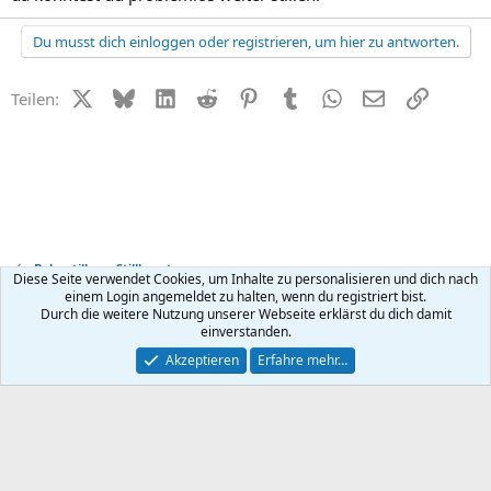
Du musst dich einloggen oder registrieren, um hier zu antworten.
X (Twitter)
Bluesky
LinkedIn
Reddit
Pinterest
Tumblr
WhatsApp
E-Mail
Link
Teilen:
Baby stillen + Stillberatung
Diese Seite verwendet Cookies, um Inhalte zu personalisieren und dich nach
einem Login angemeldet zu halten, wenn du registriert bist.
Durch die weitere Nutzung unserer Webseite erklärst du dich damit
Kontakt
Nutzungsbedingungen
Datenschutz
Hilfe
R
einverstanden.
S
S
®
Community platform by XenForo
© 2010-2026 XenForo Ltd.
Akzeptieren
Erfahre mehr…