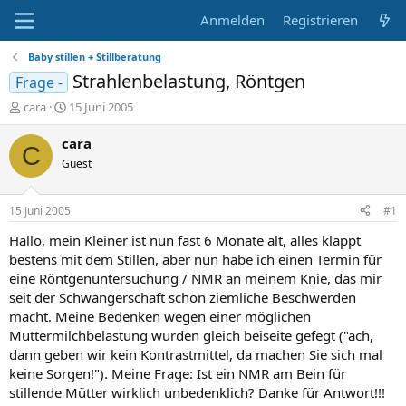
Anmelden
Registrieren
Baby stillen + Stillberatung
Strahlenbelastung, Röntgen
Frage -
E
E
cara
15 Juni 2005
r
r
s
s
cara
C
t
t
Guest
e
e
l
l
l
l
15 Juni 2005
#1
e
t
r
a
Hallo, mein Kleiner ist nun fast 6 Monate alt, alles klappt
m
bestens mit dem Stillen, aber nun habe ich einen Termin für
eine Röntgenuntersuchung / NMR an meinem Knie, das mir
seit der Schwangerschaft schon ziemliche Beschwerden
macht. Meine Bedenken wegen einer möglichen
Muttermilchbelastung wurden gleich beiseite gefegt ("ach,
dann geben wir kein Kontrastmittel, da machen Sie sich mal
keine Sorgen!"). Meine Frage: Ist ein NMR am Bein für
stillende Mütter wirklich unbedenklich? Danke für Antwort!!!