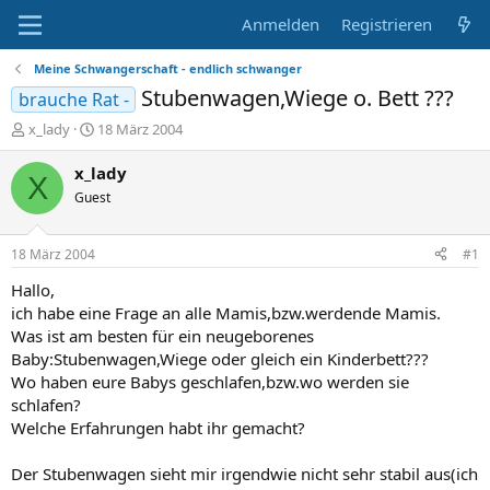
Anmelden
Registrieren
Meine Schwangerschaft - endlich schwanger
Stubenwagen,Wiege o. Bett ???
brauche Rat -
E
E
x_lady
18 März 2004
r
r
s
s
x_lady
X
t
t
Guest
e
e
l
l
l
l
18 März 2004
#1
e
t
r
a
Hallo,
m
ich habe eine Frage an alle Mamis,bzw.werdende Mamis.
Was ist am besten für ein neugeborenes
Baby:Stubenwagen,Wiege oder gleich ein Kinderbett???
Wo haben eure Babys geschlafen,bzw.wo werden sie
schlafen?
Welche Erfahrungen habt ihr gemacht?
Der Stubenwagen sieht mir irgendwie nicht sehr stabil aus(ich