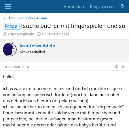
Anmelden
Registrieren
Film- und Bücher-Forum
suche bücher mit fingerspielen und so
Frage -
E
E
kräuterweiblein
10 Februar 2004
r
r
s
s
kräuterweiblein
t
t
Aktives Mitglied
e
e
l
l
l
l
10 Februar 2004
#1
e
t
r
a
hallo,
m
ich erwarte im mai mein erstes kind und ich möchte es gern
von anfang an spielerisch fördern (möchte dann auch über
das geburtshaus hier im ort pekip machen).
ich suche bücher, in denen ich anregungen für "körperspiele"
finde. bestimmt kennt ihr solche verse mit himpelchen und
pimpelchen, bei deren aufsagen man bestimmte gesten
macht oder die ohren oder hände des babys berührt und