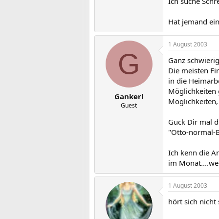
Ich suche Schr
Hat jemand ein
1 August 2003
G
Ganz schwierig
Die meisten Fi
in die Heimarbe
Möglichkeiten 
Gankerl
Möglichkeiten,
Guest
Guck Dir mal d
"Otto-normal-B
Ich kenn die 
im Monat....we
1 August 2003
hört sich nich