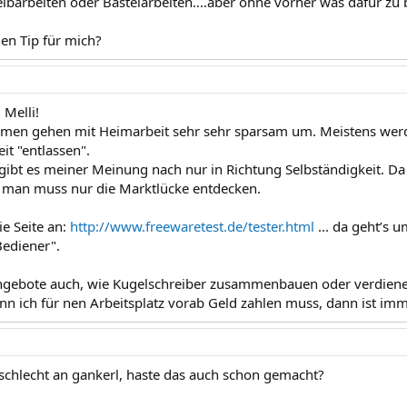
eibarbeiten oder Bastelarbeiten....aber ohne vorher was dafür zu 
en Tip für mich?
 Melli!
rmen gehen mit Heimarbeit sehr sehr sparsam um. Meistens werde
it "entlassen".
gibt es meiner Meinung nach nur in Richtung Selbständigkeit. Da 
 man muss nur die Marktlücke entdecken.
ie Seite an:
http://www.freewaretest.de/tester.html
... da geht’s 
ediener".
Angebote auch, wie Kugelschreiber zusammenbauen oder verdiene
nn ich für nen Arbeitsplatz vorab Geld zahlen muss, dann ist imm
t schlecht an gankerl, haste das auch schon gemacht?