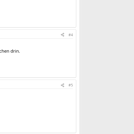
#4
chen drin.
#5