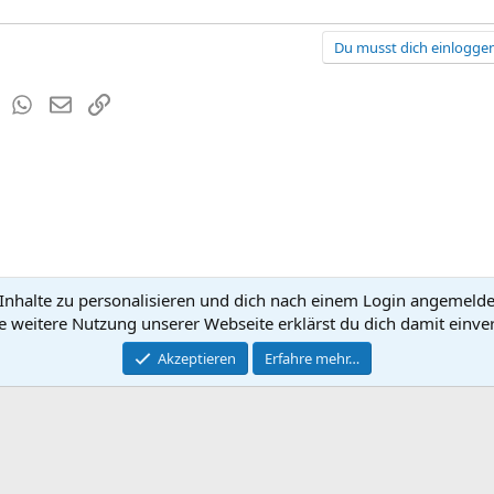
Du musst dich einloggen
est
Tumblr
WhatsApp
E-Mail
Link
nhalte zu personalisieren und dich nach einem Login angemeldet 
Kontakt
Nutzun
e weitere Nutzung unserer Webseite erklärst du dich damit einve
®
Community platform by XenForo
Akzeptieren
Erfahre mehr…
© 2010-2026 XenForo Ltd.