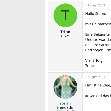
1 August 2003
T
Hallo Sterni,
mit Heimarbeit 
Trine
Eine Bekannte v
Guest
Und sie war da
die ihre Satzu
und sogar Firme
Viel Erfolg
Trine
1 August 2003
Hm ist ne Idee
@Gankerl das b
sterni
Himmlische