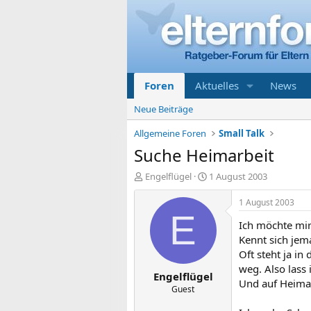
Foren
Aktuelles
News
Neue Beiträge
Allgemeine Foren
Small Talk
Suche Heimarbeit
E
E
Engelflügel
1 August 2003
r
r
s
s
1 August 2003
t
t
E
Ich möchte mir
e
e
l
l
Kennt sich jem
l
l
Oft steht ja i
e
t
weg. Also lass 
Engelflügel
r
a
Und auf Heimar
m
Guest