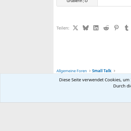
Grüblerin ;-D
X (Twitter)
Bluesky
LinkedIn
Reddit
Pinter
Teilen:
Allgemeine Foren
Small Talk
Diese Seite verwendet Cookies, um I
Durch di