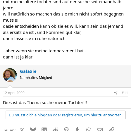
mit meine ältere tochter sind auf der suche seit einandhalb
jahre ...
will natürlich so machen das sie mich nicht sofort begegnen
muss !!!
dasie entscheiden kann ob sie es will, kann sein das jemand
als ersatz da ist , und kommen gut klar,
dann lasse sie in ruhe natürlich
- aber wenn sie meine temperament hat -
dann ist ja klar
Galaxie
Namhaftes Mitglied
12 April 2009
#11
Dies ist das Thema suche meine Tochter!!!
Du musst dich einloggen oder registrieren, um hier zu antworten.
X (Twitter)
Bluesky
LinkedIn
Reddit
Pinterest
Tumblr
WhatsApp
E-Mail
Link
Teilen: