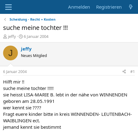
Anmelden
Registrieren
Scheidung - Recht + Kosten
suche meine tochter !!!
E
E
jeffy
6 Januar 2004
r
r
s
s
jeffy
J
t
t
Neues Mitglied
e
e
l
l
l
l
6 Januar 2004
#1
e
t
r
a
Hilft mir !!
m
suche meine tochter !!!!!
sie heisst LISA-MARIE B. lebt in der nähe von WINNENDEN
geboren am 28.05.1991
wer kennt sie ????
Fragt euere kinder bitte in kreis WINNENDEN- LEUTENBACH-
WAIBLINGEN ect.
jemand kennt sie bestimmt