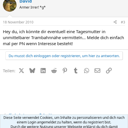
David
Armer Irrer! *g*
18 November 2010
#3
Hey du, ich könnte dir eventuell eine Tagesmutter in
unmittelbarer Trambahnnähe vermitteln... Melde dich einfach
mal per PN wenn Interesse besteht!
Du musst dich einloggen oder registrieren, um hier zu antworten.
X (Twitter)
Bluesky
LinkedIn
Reddit
Pinterest
Tumblr
WhatsApp
E-Mail
Link
Teilen:
Kinderbetreuung + Babysitter
Diese Seite verwendet Cookies, um Inhalte zu personalisieren und dich nach
einem Login angemeldet zu halten, wenn du registriert bist.
Durch die weitere Nutzung unserer Webseite erklärst du dich damit
Kontakt
Nutzungsbedingungen
Datenschutz
Hilfe
R