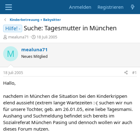
Anmelden
Registrieren
Kinderbetreuung + Babysitter
Suche: Tagesmutter in München
Hilfe! -
E
E
mealuna71
18 Juli 2005
r
r
s
s
mealuna71
M
t
t
Neues Mitglied
e
e
l
l
l
l
18 Juli 2005
#1
e
t
r
a
Hallo,
m
nachdem in München die Situation bei den Kinderkrippen
elend aussieht (extrem lange Wartezeiten :-( suchen wir nun
für unsere Tochter, geb. am 26.01.05, eine liebe Tagesmami.
Aushang und Suchmeldung befindet sich bereits im
Sozialreferat München Pasing und dennoch wollen wir auch
dieses Forum nutzen.