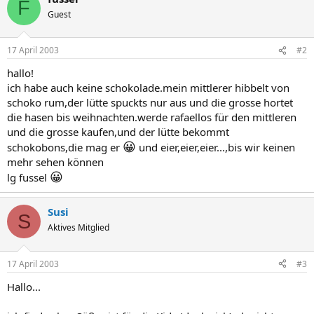
F
Guest
17 April 2003
#2
hallo!
ich habe auch keine schokolade.mein mittlerer hibbelt von
schoko rum,der lütte spuckts nur aus und die grosse hortet
die hasen bis weihnachten.werde rafaellos für den mittleren
und die grosse kaufen,und der lütte bekommt
😀
schokobons,die mag er
und eier,eier,eier...,bis wir keinen
mehr sehen können
😀
lg fussel
Susi
S
Aktives Mitglied
17 April 2003
#3
Hallo...