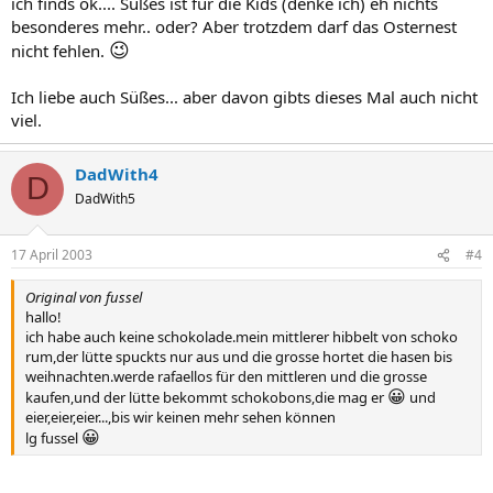
ich finds ok.... Süßes ist für die Kids (denke ich) eh nichts
besonderes mehr.. oder? Aber trotzdem darf das Osternest
😉
nicht fehlen.
Ich liebe auch Süßes... aber davon gibts dieses Mal auch nicht
viel.
DadWith4
D
DadWith5
17 April 2003
#4
Original von fussel
hallo!
ich habe auch keine schokolade.mein mittlerer hibbelt von schoko
rum,der lütte spuckts nur aus und die grosse hortet die hasen bis
weihnachten.werde rafaellos für den mittleren und die grosse
😀
kaufen,und der lütte bekommt schokobons,die mag er
und
eier,eier,eier...,bis wir keinen mehr sehen können
😀
lg fussel