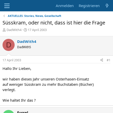
Anmelden
Registrieren
AKTUELLES: Stories, News, Gesellschaft
Süsskram, oder nicht, dass ist hier die Frage
E
E
DadWith4
17 April 2003
r
r
s
s
DadWith4
D
t
t
DadWith5
e
e
l
l
l
l
17 April 2003
#1
e
t
r
a
Hallo Ihr Lieben,
m
wir haben dieses Jahr unseren Osterhasen-Einsatz
auf weniger Süsskram zu mehr Buchstaben (Bücher)
verlegt.
Wie haltet Ihr das ?
fussel