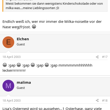
Meist bekommen sie dann wenigstens Kinderschokolade oder von
milka was....meine Lieblingssorten ;D
Endlich weiß ich, wer mir immer die Milka-noisette vor der
😀
Nase weg(fr)isst.
Elchen
E
Guest
18 April 2003
#17
😀
😀
😀
😀
:gap
:gap
:gap
:gap mmmmmmhhhhhh
leckerrrrrrrrrr
malima
M
Guest
18 April 2003
#18
Lisa's Osternest wird so aussehen...1 Osterhase, ganz viele