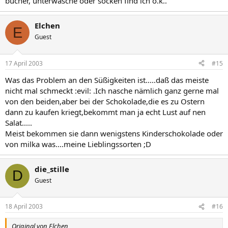
bücher, unterwäsche oder socken find ich o.k..
Elchen
E
Guest
17 April 2003
#15
Was das Problem an den Süßigkeiten ist.....daß das meiste
nicht mal schmeckt :evil: .Ich nasche nämlich ganz gerne mal
von den beiden,aber bei der Schokolade,die es zu Ostern
dann zu kaufen kriegt,bekommt man ja echt Lust auf nen
Salat.....
Meist bekommen sie dann wenigstens Kinderschokolade oder
von milka was....meine Lieblingssorten ;D
die_stille
D
Guest
18 April 2003
#16
Original von Elchen