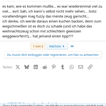
es kam, wie es kommen mußte... es war wiedereinmal viel zu
viel... :evil: bäh, ich kann´s selbst nicht mehr sehen... :kotz:
vorallendingen mag fuzzy das meiste zeug garnicht...
ich denke, ich werde daraus einen kuchen backen, denn zum
wegschmeißen ist es doch zu schade (und ich habe das
weihnachtszeug schon mit schlechtem gewissen
weggeworfen!!!)... hat jemand einen tipp???
Letzte
1 von 2
Nächste
Du musst dich einloggen oder registrieren, um hier zu antworten.
X (Twitter)
Bluesky
LinkedIn
Reddit
Pinterest
Tumblr
WhatsApp
E-Mail
Link
Teilen:
AKTUELLES: Stories, News, Gesellschaft
Diese Seite verwendet Cookies, um Inhalte zu personalisieren und dich nach