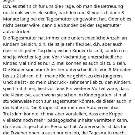
D.h. es stellt sich für uns die Frage, ob man die Betreuung
nochmals wechseln sollte, nachdem die Kleine sich dann 3
Monate lang bei der Tagesmutter eingewöhnt hat. Oder ob es
nicht besser wäre, dann die Stunden bei der Tagesmutter
aufzustocken.
Die Tagesmutter hat immer eine unterschiedliche Anzahl an
Kindern bei sich, d.h. sie ist ja sehr flexibel, d.h. aber auch
dass nicht jeden Tag die gleichen Kinder da sind, sondern es
sind je Wochentag und Vor-/Nachmittag unterschiedliche
Kinder. Mal sind es nur 2, mal können es auch bis zu 5 sein.
Die Kinder sind vom Alter her unterschiedlich: von 8 Monaten
bis zu 2 Jahren, d.h. meine Kleine gehört zu den Jüngeren.
Und: sie ist - so mein Eindruck - sehr sehr lieb zu den Kindern,
spielt mit ihnen, liest vor usw. Ein weiterer Vorteil wäre, dass
die Kleine evt. auch wenn sie schon im Kindergarten ist mal
stundenweise noch zur Tagesmutter könnte, da dieser auch in
der Nähe ist. Die Krippe ist nur mit dem Auto erreichbar.
Trotzdem könnte ich mir aber vorstellen, dass eine Krippe
vielleicht noch mehr 'pädagogische Inhalte' vermitteln kann,
da sie auch geschultes Personal hat. Andererseits ist das für
die Erzieherinnen ja auch nur ein Job, die Tagesmutti macht