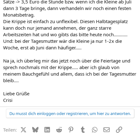
Sätze -> 3,5 Euro die Stunde bzw. wenn ich die Kleine ab Juli
dann 3 Tage bringe, dann verhandeln wir noch einen festen
Monatsbetrag.
Die Krippe ist einfach zu unflexibel. Diesen Halbtagesplatz
kann doch nur jemand annehmen, der ganz starre
Arbeitszeiten hat und wo gibts das bitte heute noch...........
Und: bei der Tagesmutter wär die Kleine ja nur 1-2x die
Woche, erst ab Juni dann häufiger.....
Na ja, ich überleg mir das jetzt noch über die Feiertage und
sprech nochmals mit der Krippe..... aber ich glaub von
meinem Bauchgefühl und allem, dass ich bei der Tagesmutter
bleib....
Liebe Grüße
Crisi
Du musst dich einloggen oder registrieren, um hier zu antworten.
X (Twitter)
Bluesky
LinkedIn
Reddit
Pinterest
Tumblr
WhatsApp
E-Mail
Link
Teilen: