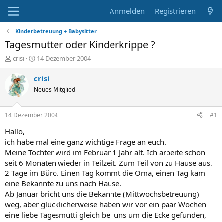
Anmelden
Registrieren
Kinderbetreuung + Babysitter
Tagesmutter oder Kinderkrippe ?
E
E
crisi
14 Dezember 2004
r
r
s
s
crisi
t
t
Neues Mitglied
e
e
l
l
l
l
14 Dezember 2004
#1
e
t
r
a
Hallo,
m
ich habe mal eine ganz wichtige Frage an euch.
Meine Tochter wird im Februar 1 Jahr alt. Ich arbeite schon
seit 6 Monaten wieder in Teilzeit. Zum Teil von zu Hause aus,
2 Tage im Büro. Einen Tag kommt die Oma, einen Tag kam
eine Bekannte zu uns nach Hause.
Ab Januar bricht uns die Bekannte (Mittwochsbetreuung)
weg, aber glücklicherweise haben wir vor ein paar Wochen
eine liebe Tagesmutti gleich bei uns um die Ecke gefunden,