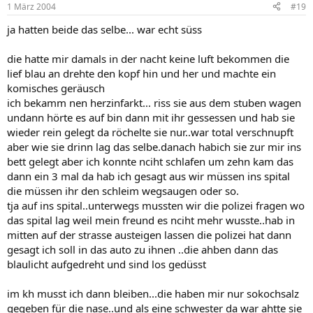
1 März 2004
#19
ja hatten beide das selbe... war echt süss
die hatte mir damals in der nacht keine luft bekommen die
lief blau an drehte den kopf hin und her und machte ein
komisches geräusch
ich bekamm nen herzinfarkt... riss sie aus dem stuben wagen
undann hörte es auf bin dann mit ihr gessessen und hab sie
wieder rein gelegt da röchelte sie nur..war total verschnupft
aber wie sie drinn lag das selbe.danach habich sie zur mir ins
bett gelegt aber ich konnte nciht schlafen um zehn kam das
dann ein 3 mal da hab ich gesagt aus wir müssen ins spital
die müssen ihr den schleim wegsaugen oder so.
tja auf ins spital..unterwegs mussten wir die polizei fragen wo
das spital lag weil mein freund es nciht mehr wusste..hab in
mitten auf der strasse austeigen lassen die polizei hat dann
gesagt ich soll in das auto zu ihnen ..die ahben dann das
blaulicht aufgedreht und sind los gedüsst
im kh musst ich dann bleiben...die haben mir nur sokochsalz
gegeben für die nase..und als eine schwester da war ahtte sie