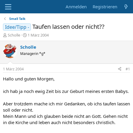
Anmelden
Registrieren
Small Talk
Taufen lassen oder nicht??
Idee/Tipp -
E
E
Scholle
1 März 2004
r
r
s
s
Scholle
t
t
Managerin *g*
e
e
l
l
l
l
1 März 2004
#1
e
t
r
a
Hallo und guten Morgen,
m
ich hab ja noch ewig Zeit bis zur Geburt meines ersten Babys.
Aber trotzdem mache ich mir Gedanken, ob ichs taufen lassen
soll oder nicht.
Mein Mann und ich glauben beide nicht an Gott. Gehen nicht
in die Kirche und leben auch nicht besonders christlich.