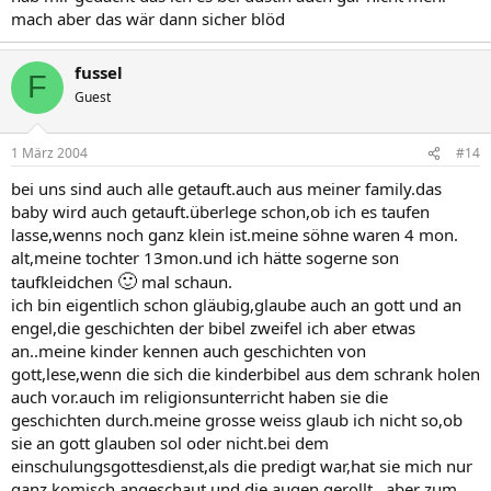
mach aber das wär dann sicher blöd
fussel
F
Guest
1 März 2004
#14
bei uns sind auch alle getauft.auch aus meiner family.das
baby wird auch getauft.überlege schon,ob ich es taufen
lasse,wenns noch ganz klein ist.meine söhne waren 4 mon.
alt,meine tochter 13mon.und ich hätte sogerne son
🙂
taufkleidchen
mal schaun.
ich bin eigentlich schon gläubig,glaube auch an gott und an
engel,die geschichten der bibel zweifel ich aber etwas
an..meine kinder kennen auch geschichten von
gott,lese,wenn die sich die kinderbibel aus dem schrank holen
auch vor.auch im religionsunterricht haben sie die
geschichten durch.meine grosse weiss glaub ich nicht so,ob
sie an gott glauben sol oder nicht.bei dem
einschulungsgottesdienst,als die predigt war,hat sie mich nur
ganz komisch angeschaut und die augen gerollt...aber zum