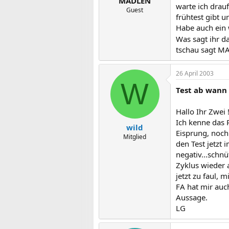
MADLEN
warte ich drauf
Guest
frühtest gibt u
Habe auch ein w
Was sagt ihr dazu
tschau sagt M
26 April 2003
W
Test ab wann
Hallo Ihr Zwei 
Ich kenne das 
wild
Eisprung, noch
Mitglied
den Test jetzt 
negativ...schnü
Zyklus wieder 
jetzt zu faul,
FA hat mir auch
Aussage.
LG