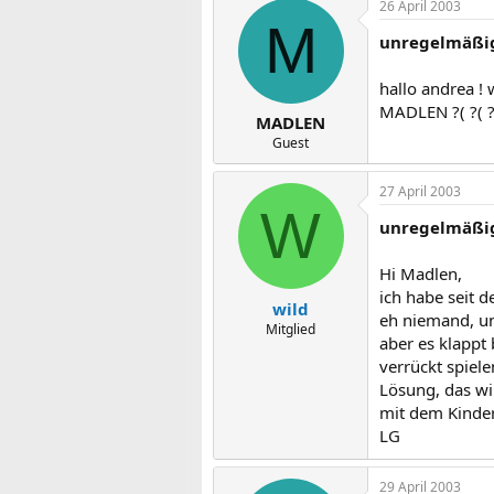
26 April 2003
M
unregelmäßig
hallo andrea !
MADLEN ?( ?( ?
MADLEN
Guest
27 April 2003
W
unregelmäßige
Hi Madlen,
ich habe seit 
wild
eh niemand, un
Mitglied
aber es klappt
verrückt spiel
Lösung, das wil
mit dem Kinde
LG
29 April 2003