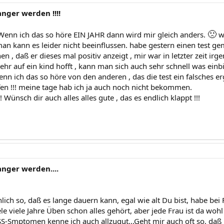
nger werden !!!!
🙁
 Wenn ich das so höre EIN JAHR dann wird mir gleich anders.
wo
an kann es leider nicht beeinflussen. habe gestern einen test gem
 , daß er dieses mal positiv anzeigt , mir war in letzter zeit ir
hr auf ein kind hofft , kann man sich auch sehr schnell was einbi
enn ich das so höre von den anderen , das die test ein falsches e
en !!! meine tage hab ich ja auch noch nicht bekommen.
! Wünsch dir auch alles alles gute , das es endlich klappt !!!
nger werden....
ächlich so, daß es lange dauern kann, egal wie alt Du bist, habe be
le viele Jahre Üben schon alles gehört, aber jede Frau ist da wo
SS-Smptomen kenne ich auch allzugut...Geht mir auch oft so, da