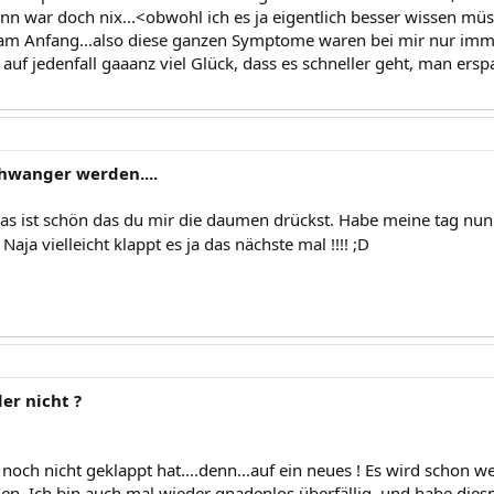
nn war doch nix...<obwohl ich es ja eigentlich besser wissen müs
am Anfang...also diese ganzen Symptome waren bei mir nur imme
auf jedenfall gaaanz viel Glück, dass es schneller geht, man ersp
chwanger werden....
Das ist schön das du mir die daumen drückst. Habe meine tag nun
 Naja vielleicht klappt es ja das nächste mal !!!! ;D
er nicht ?
 noch nicht geklappt hat....denn...auf ein neues ! Es wird schon
n. Ich bin auch mal wieder gnadenlos überfällig, und habe dies