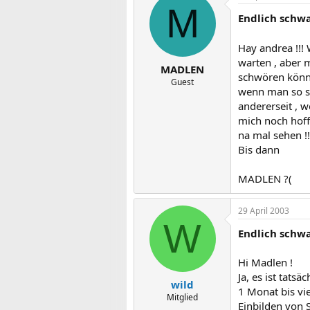
M
Endlich schwa
Hay andrea !!!
warten , aber m
MADLEN
schwören können
Guest
wenn man so se
andererseit , w
mich noch hoff
na mal sehen !!
Bis dann
MADLEN ?(
29 April 2003
W
Endlich schwa
Hi Madlen !
Ja, es ist tats
wild
1 Monat bis vie
Mitglied
Einbilden von 