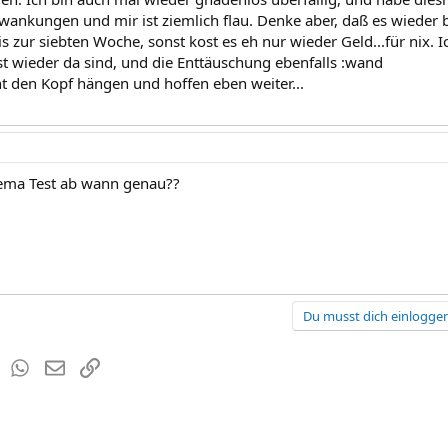
nkungen und mir ist ziemlich flau. Denke aber, daß es wieder b
s zur siebten Woche, sonst kost es eh nur wieder Geld...für nix. I
 wieder da sind, und die Enttäuschung ebenfalls :wand
ht den Kopf hängen und hoffen eben weiter...
hema Test ab wann genau??
Du musst dich einloggen
est
Tumblr
WhatsApp
E-Mail
Link