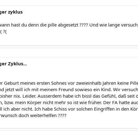
er zyklus
 wann hast du denn die pille abgesetzt ???? Und wie lange versuch
( ?(
r Zyklus...
der Geburt meines ersten Sohnes vor zweieinhalb Jahren keine Pil
d jetzt will ich mit meinem Freund sowieso ein Kind. Wir versuche
 bisher nix. Leider. Ausserdem habe ich bissl das Gefühl, daß se
en, bzw. mein Körper nicht mehr so ist wie früher. Der FA hatte 
l ich aber nicht. Ich habe Schiss vor solchen Eingriffen in den Kör
rwunsch doch weiterhelfen ????