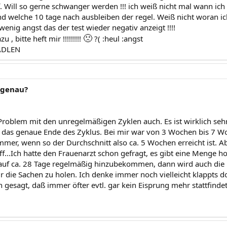
. Will so gerne schwanger werden !!! ich weiß nicht mal wann ich e
nd welche 10 tage nach ausbleiben der regel. Weiß nicht woran ich
enig angst das der test wieder negativ anzeigt !!!!
🙁
 , bitte heft mir !!!!!!!!!
?( :heul :angst
ADLEN
 genau?
!
Problem mit den unregelmäßigen Zyklen auch. Es ist wirklich se
 das genaue Ende des Zyklus. Bei mir war von 3 Wochen bis 7 Wo
immer, wenn so der Durchschnitt also ca. 5 Wochen erreicht ist. A
ff...Ich hatte den Frauenarzt schon gefragt, es gibt eine Menge 
auf ca. 28 Tage regelmäßig hinzubekommen, dann wird auch die P
 mir die Sachen zu holen. Ich denke immer noch vielleicht klappts
 gesagt, daß immer öfter evtl. gar kein Eisprung mehr stattfindet