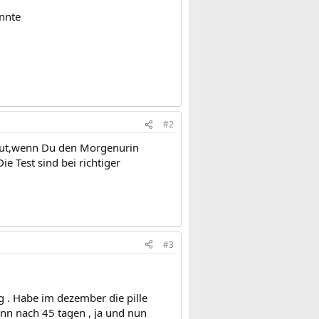
önnte
#2
 gut,wenn Du den Morgenurin
 Test sind bei richtiger
#3
g . Habe im dezember die pille
nn nach 45 tagen , ja und nun