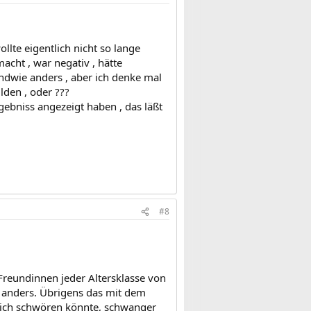
llte eigentlich nicht so lange
acht , war negativ , hätte
gendwie anders , aber ich denke mal
lden , oder ???
rgebniss angezeigt haben , das läßt
#8
i Freundinnen jeder Altersklasse von
hl anders. Übrigens das mit dem
ß ich schwören könnte, schwanger