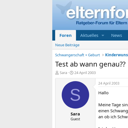
Foren
Aktuelles
News
Neue Beiträge
Schwangerschaft + Geburt
Kinderwunsc
Test ab wann genau??
E
E
Sara
24 April 2003
r
r
s
s
24 April 2003
t
t
S
Hallo
e
e
l
l
l
l
Meine Tage sin
e
t
einen Schwange
Sara
r
a
an ob ich Schw
m
Guest