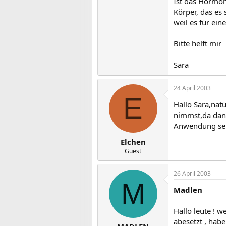
Ist das Hormo
Körper, das es 
weil es für eine
Bitte helft mir
Sara
24 April 2003
E
Hallo Sara,nat
nimmst,da dann
Anwendung seh
Elchen
Guest
26 April 2003
M
Madlen
Hallo leute ! w
abesetzt , hab