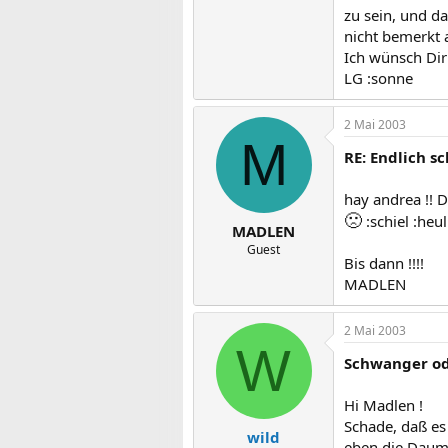
zu sein, und da
nicht bemerkt 
Ich wünsch Dir 
LG :sonne
2 Mai 2003
M
RE: Endlich s
hay andrea !! 
🙁
:schiel :heul
MADLEN
Guest
Bis dann !!!!
MADLEN
2 Mai 2003
W
Schwanger od
Hi Madlen !
Schade, daß es
wild
eben die Daume