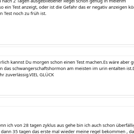
n nach 2 Tagen ausgebliebener Regel schon genug in meienm
so ein Test anzeigt, oder ist die Gefahr das er negativ anzeigen k
n Test noch zu früh ist.
ürlich kannst Du morgen schon einen Test machen.Es wäre aber
 das schwangerschaftshormon am meisten im urin entalten ist.Die
r zuverlässig.VIEL GLÜCK
enn ich von 28 tagen zyklus aus gehe bin ich auch schon überfälli
e dann 35 tagen das erste mal wieder meine regel bekommen , da