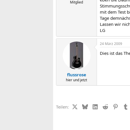
Mitglied
Stimmungsschwa
mit dem Test bi
Tage demnächst
Lassen wir nic
LG
24 März 2009
Dies ist das T
flussrose
hier und jetzt
X (Twitter)
Bluesky
LinkedIn
Reddit
Pinter
Teilen: