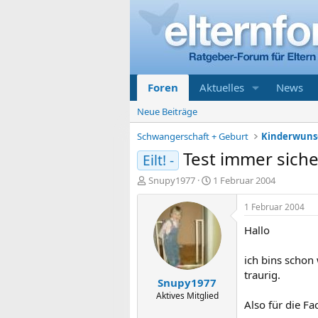
Foren
Aktuelles
News
Neue Beiträge
Schwangerschaft + Geburt
Kinderwunsc
Test immer siche
Eilt! -
E
E
Snupy1977
1 Februar 2004
r
r
s
s
1 Februar 2004
t
t
Hallo
e
e
l
l
l
l
ich bins schon
e
t
traurig.
Snupy1977
r
a
m
Aktives Mitglied
Also für die Fa