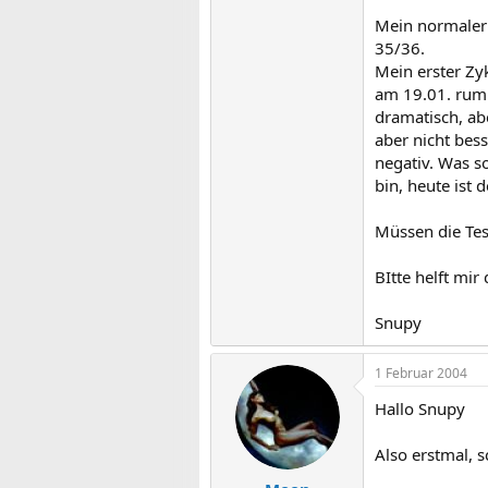
Mein normaler 
35/36.
Mein erster Zy
am 19.01. rum f
dramatisch, abe
aber nicht bes
negativ. Was so
bin, heute ist d
Müssen die Tes
BItte helft mir
Snupy
1 Februar 2004
Hallo Snupy
Also erstmal, s