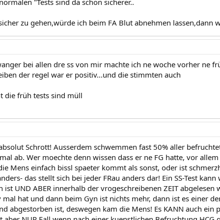
normalen "Tests sind da schon sicherer..
icher zu gehen,würde ich beim FA Blut abnehmen lassen,dann we
wanger bei allen dre ss von mir machte ich ne woche vorher ne frü
eiben der regel war er positiv...und die stimmten auch
t die früh tests sind müll
 absolut Schrott! Ausserdem schwemmen fast 50% aller befruchtet
al ab. Wer moechte denn wissen dass er ne FG hatte, vor allem s
die Mens einfach bissl spaeter kommt als sonst, oder ist schmerzh
nders- das stellt sich bei jeder FRau anders dar! Ein SS-Test kann
ist UND ABER innerhalb der vrogeschreibenen ZEIT abgelesen w
 mal hat und dann beim Gyn ist nichts mehr, dann ist es einer der
und abgestorben ist, deswegen kam die Mens! Es KANN auch ein
 ist aber NUR Fall wenn nach einer kuenstlichen Befruchtung HCG 