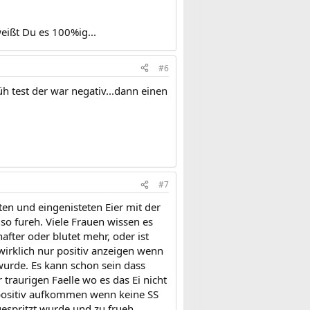
ißt Du es 100%ig...
#6
h test der war negativ...dann einen
#7
en und eingenisteten Eier mit der
o fureh. Viele Frauen wissen es
after oder blutet mehr, oder ist
 wirklich nur positiv anzeigen wenn
urde. Es kann schon sein dass
 traurigen Faelle wo es das Ei nicht
 positiv aufkommen wenn keine SS
gespritzt wurde und zu frueh