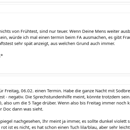
 nichts von Frühtest, sind nur teuer. Wenn Deine Mens weiter aus
ein, würde ich mal einen termin beim FA ausmachen, es gibt Fra
tstest sehr spät anzeigt, aus welchen Grund auch immer.
k*
für Freitag, 06.02. einen Termin. Habe die ganze Nacht mit Sodb
st - negativ. Die Sprechstundenhilfe meint, könnte trotzdem sein
0, also um die 5 Tage drüber. Wenn also bis Freitag immer noch
er Doc dann was sieht.
iegel nachgesehen, Ihr meint ja immer, es sollte dunkel violett s
 rot ist es nicht, es hat schon einen Tuch lila/blau, aber sehr leich