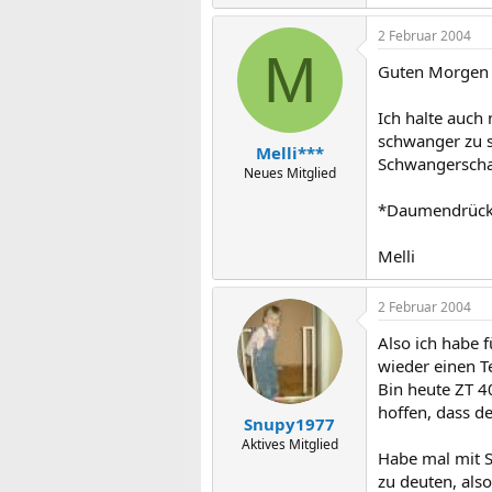
2 Februar 2004
M
Guten Morgen
Ich halte auch
schwanger zu s
Melli***
Schwangerschaf
Neues Mitglied
*Daumendrüc
Melli
2 Februar 2004
Also ich habe 
wieder einen Te
Bin heute ZT 4
hoffen, dass d
Snupy1977
Aktives Mitglied
Habe mal mit Sp
zu deuten, also