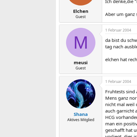
Ich denke,die "
Elchen
Aber um ganz s
Guest
1 Februar 2004
M
da bist du sch
tag nach ausbl
elchen hat rech
meusi
Guest
1 Februar 2004
Fruhtests sind
Mens ganz norm
nicht mal weil 
auch garnicht a
Shana
HCG vorhanden 
Aktives Mitglied
man ein positiv
geschafft hat 
vorliegt, dies