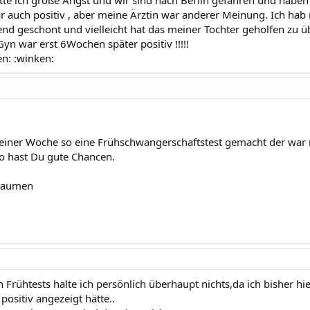
hatte ich große Angst und wir sind nach Berlin gefahren und hab
r auch positiv , aber meine Ärztin war anderer Meinung. Ich hab
d geschont und vielleicht hat das meiner Tochter geholfen zu übe
yn war erst 6Wochen später positiv !!!!!
en: :winken:
einer Woche so eine Frühschwangerschaftstest gemacht der war 
so hast Du gute Chancen.
 Daumen
 Frühtests halte ich persönlich überhaupt nichts,da ich bisher h
ositiv angezeigt hätte..