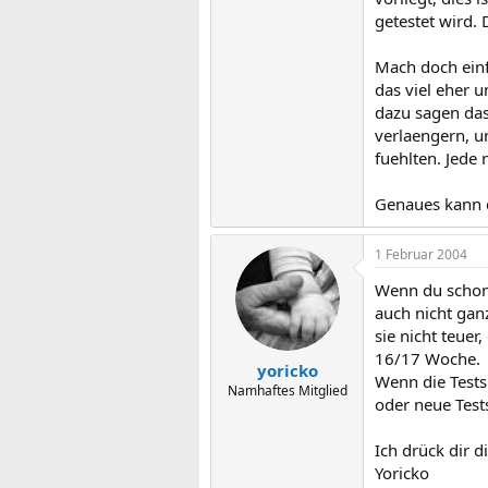
getestet wird.
Mach doch einf
das viel eher 
dazu sagen das
verlaengern, u
fuehlten. Jede 
Genaues kann d
1 Februar 2004
Wenn du schon 
auch nicht gan
sie nicht teuer
16/17 Woche.
yoricko
Wenn die Tests
Namhaftes Mitglied
oder neue Tes
Ich drück dir 
Yoricko