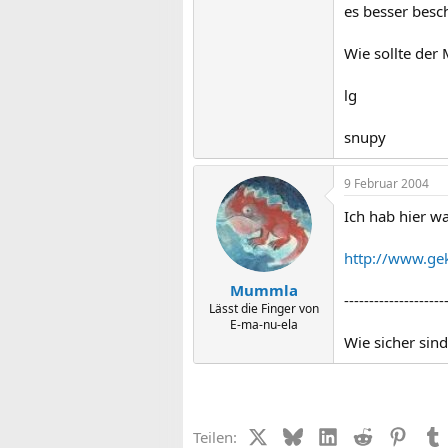
es besser besch
Wie sollte der
lg
snupy
9 Februar 2004
Ich hab hier 
http://www.ge
Mummla
--------------------
Lässt die Finger von
E-ma-nu-ela
Wie sicher sin
X (Twitter)
Bluesky
LinkedIn
Reddit
Pinter
Teilen: