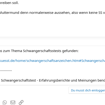
reiben soll.
 Muttermund denn normalerweise aussehen, also wenn keine SS vo
was zum Thema Schwangerschaftsstests gefunden:
kuesst.de/home/schwangerschaftsanzeichen.htm#Schwangerscha
-----------
d Schwangerschaftstest - Erfahrungsberichte und Meinungen benö
Du musst dich einloggen
est
Tumblr
WhatsApp
E-Mail
Link