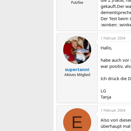
die 2.)hatte, 
Putzfee
gekauft.Der wa
dementsprechen
Der Test beim G
:winken: :wink
1 Februar 2004
Hallo,
habe auch vor 
war positiv, al
supertanni
Aktives Mitglied
Ich drück die
LG
Tanja
1 Februar 2004
E
Also von diesen
überhaupt mal p