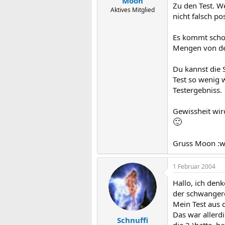
Moon
Zu den Test. W
Aktives Mitglied
nicht falsch p
Es kommt schon 
Mengen von dem
Du kannst die
Test so wenig 
Testergebniss.
Gewissheit wir
🙂
Gruss Moon :w
1 Februar 2004
Hallo, ich den
der schwangere
Mein Test aus 
Das war allerd
Schnuffi