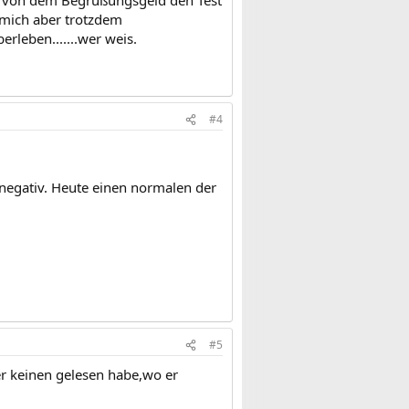
en von dem Begrüßungsgeld den Test
 mich aber trotzdem
rleben.......wer weis.
#4
negativ. Heute einen normalen der
#5
ier keinen gelesen habe,wo er