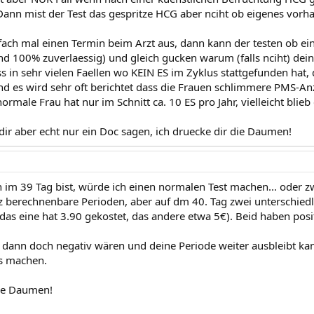
 Dann mist der Test das gespritze HCG aber nciht ob eigenes vorha
ach mal einen Termin beim Arzt aus, dann kann der testen ob eine
und 100% zuverlaessig) und gleich gucken warum (falls nciht) de
s in sehr vielen Faellen wo KEIN ES im Zyklus stattgefunden hat, 
nd es wird sehr oft berichtet dass die Frauen schlimmere PMS-Anz
normale Frau hat nur im Schnitt ca. 10 ES pro Jahr, vielleicht blieb
ir aber echt nur ein Doc sagen, ich druecke dir die Daumen!
im 39 Tag bist, würde ich einen normalen Test machen... oder zw
z berechnenbare Perioden, aber auf dm 40. Tag zwei unterschiedli
, das eine hat 3.90 gekostet, das andere etwa 5€). Beid haben positiv
 dann doch negativ wären und deine Periode weiter ausbleibt k
ts machen.
die Daumen!