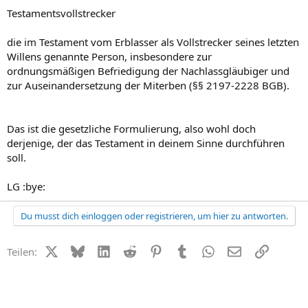
Testamentsvollstrecker
die im Testament vom Erblasser als Vollstrecker seines letzten
Willens genannte Person, insbesondere zur
ordnungsmäßigen Befriedigung der Nachlassgläubiger und
zur Auseinandersetzung der Miterben (§§ 2197-2228 BGB).
Das ist die gesetzliche Formulierung, also wohl doch
derjenige, der das Testament in deinem Sinne durchführen
soll.
LG :bye:
Du musst dich einloggen oder registrieren, um hier zu antworten.
X (Twitter)
Bluesky
LinkedIn
Reddit
Pinterest
Tumblr
WhatsApp
E-Mail
Link
Teilen: