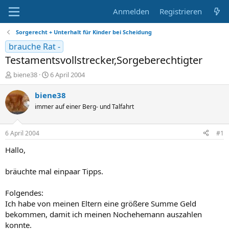
Anmelden
Registrieren
Sorgerecht + Unterhalt für Kinder bei Scheidung
brauche Rat -
Testamentsvollstrecker,Sorgeberechtigter
E
E
biene38
6 April 2004
r
r
s
s
biene38
t
t
immer auf einer Berg- und Talfahrt
e
e
l
l
l
l
6 April 2004
#1
e
t
r
a
Hallo,
m
bräuchte mal einpaar Tipps.
Folgendes:
Ich habe von meinen Eltern eine größere Summe Geld
bekommen, damit ich meinen Nochehemann auszahlen
konnte.