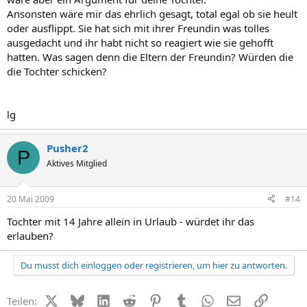
Ansonsten wäre mir das ehrlich gesagt, total egal ob sie heult
oder ausflippt. Sie hat sich mit ihrer Freundin was tolles
ausgedacht und ihr habt nicht so reagiert wie sie gehofft
hatten. Was sagen denn die Eltern der Freundin? Würden die
die Tochter schicken?
lg
Pusher2
P
Aktives Mitglied
20 Mai 2009
#14
Tochter mit 14 Jahre allein in Urlaub - würdet ihr das
erlauben?
Du musst dich einloggen oder registrieren, um hier zu antworten.
X (Twitter)
Bluesky
LinkedIn
Reddit
Pinterest
Tumblr
WhatsApp
E-Mail
Link
Teilen: