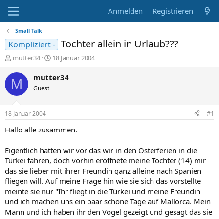
Anmelden
Registrieren
Small Talk
Tochter allein in Urlaub???
Kompliziert -
E
E
mutter34
18 Januar 2004
r
r
s
s
mutter34
M
t
t
Guest
e
e
l
l
l
l
18 Januar 2004
#1
e
t
r
a
Hallo alle zusammen.
m
Eigentlich hatten wir vor das wir in den Osterferien in die
Türkei fahren, doch vorhin eröffnete meine Tochter (14) mir
das sie lieber mit ihrer Freundin ganz alleine nach Spanien
fliegen will. Auf meine Frage hin wie sie sich das vorstellte
meinte sie nur "Ihr fliegt in die Türkei und meine Freundin
und ich machen uns ein paar schöne Tage auf Mallorca. Mein
Mann und ich haben ihr den Vogel gezeigt und gesagt das sie