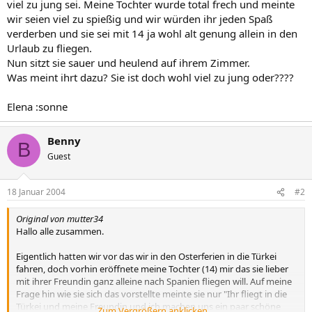
viel zu jung sei. Meine Tochter wurde total frech und meinte
wir seien viel zu spießig und wir würden ihr jeden Spaß
verderben und sie sei mit 14 ja wohl alt genung allein in den
Urlaub zu fliegen.
Nun sitzt sie sauer und heulend auf ihrem Zimmer.
Was meint ihrt dazu? Sie ist doch wohl viel zu jung oder????
Elena :sonne
Benny
B
Guest
18 Januar 2004
#2
Original von mutter34
Hallo alle zusammen.
Eigentlich hatten wir vor das wir in den Osterferien in die Türkei
fahren, doch vorhin eröffnete meine Tochter (14) mir das sie lieber
mit ihrer Freundin ganz alleine nach Spanien fliegen will. Auf meine
Frage hin wie sie sich das vorstellte meinte sie nur "Ihr fliegt in die
Türkei und meine Freundin und ich machen uns ein paar schöne
Zum Vergrößern anklicken....