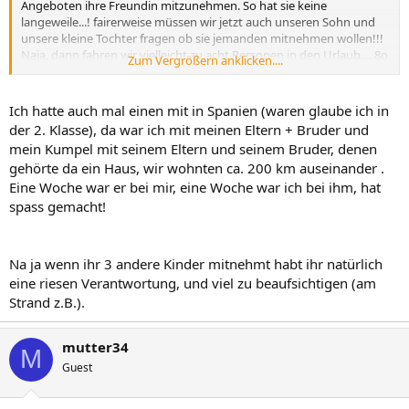
Angeboten ihre Freundin mitzunehmen. So hat sie keine
langeweile...! fairerweise müssen wir jetzt auch unseren Sohn und
unsere kleine Tochter fragen ob sie jemanden mitnehmen wollen!!!
Naja, dann fahren wir vielleicht zu acht Personen in den Urlaub.... 8o
Zum Vergrößern anklicken....
Elena :sonne
Ich hatte auch mal einen mit in Spanien (waren glaube ich in
der 2. Klasse), da war ich mit meinen Eltern + Bruder und
mein Kumpel mit seinem Eltern und seinem Bruder, denen
gehörte da ein Haus, wir wohnten ca. 200 km auseinander .
Eine Woche war er bei mir, eine Woche war ich bei ihm, hat
spass gemacht!
Na ja wenn ihr 3 andere Kinder mitnehmt habt ihr natürlich
eine riesen Verantwortung, und viel zu beaufsichtigen (am
Strand z.B.).
mutter34
M
Guest