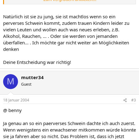
Tage auf Mallorca. Mein Mann und ich haben ihr den Vogel gezeigt
und gesagt das sie viel zu jung sei. Meine Tochter wurde total frech
und meinte wir seien viel zu spießig und wir würden ihr jeden Spaß
Natürlich ist sie zu jung, sie ist machtlos wenn so ein
verderben und sie sei mit 14 ja wohl alt genung allein in den Urlaub
perverses Schwein kommt, zudem trauen Kindern leider zu
zu fliegen.
vielen Leuten und wollen auch was neues erleben, z.B.
Nun sitzt sie sauer und heulend auf ihrem Zimmer.
Alkohol, Rauchen, ... . Oder sie werden von jemanden
Was meint ihrt dazu? Sie ist doch wohl viel zu jung oder????
überfallen... . Ich möchte gar nicht weiter an Möglichkeiten
Elena :sonne
denken
Deine Entscheidung war richtig!
mutter34
M
Guest
18 Januar 2004
#3
@ benny
Ja genau an so ein paerverses Schwein dachte ich auch zuerst.
Wenn wenigstens ein erwachsener mitkommen würde könnte
sie ja fahren aber so nicht. Das Problem ist, dass ich jetzt