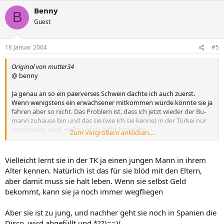
Benny
B
Guest
18 Januar 2004
#5
Original von mutter34
@ benny
Ja genau an so ein paerverses Schwein dachte ich auch zuerst.
Wenn wenigstens ein erwachsener mitkommen würde könnte sie ja
fahren aber so nicht. Das Problem ist, dass ich jetzt wieder der Bu-
mann zuhause bin und das sie (wie ich sie kenne) in der Türkei nur
rummaulen wird, weil sie ja da nicht hinwollte.
Zum Vergrößern anklicken....
Elena :sonne
Vielleicht lernt sie in der TK ja einen jungen Mann in ihrem
Alter kennen. Natürlich ist das für sie blöd mit den Eltern,
aber damit muss sie halt leben. Wenn sie selbst Geld
bekommt, kann sie ja noch immer wegfliegen
Aber sie ist zu jung, und nachher geht sie noch in Spanien die
Disco, wird abgefüllt und *??)==)( .