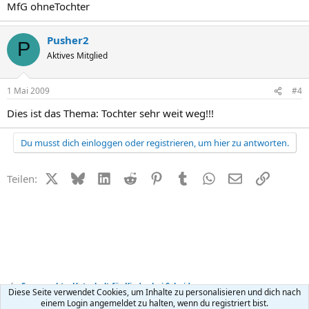
MfG ohneTochter
Pusher2
P
Aktives Mitglied
1 Mai 2009
#4
Dies ist das Thema: Tochter sehr weit weg!!!
Du musst dich einloggen oder registrieren, um hier zu antworten.
X (Twitter)
Bluesky
LinkedIn
Reddit
Pinterest
Tumblr
WhatsApp
E-Mail
Link
Teilen:
Sorgerecht + Unterhalt für Kinder bei Scheidung
Diese Seite verwendet Cookies, um Inhalte zu personalisieren und dich nach
einem Login angemeldet zu halten, wenn du registriert bist.