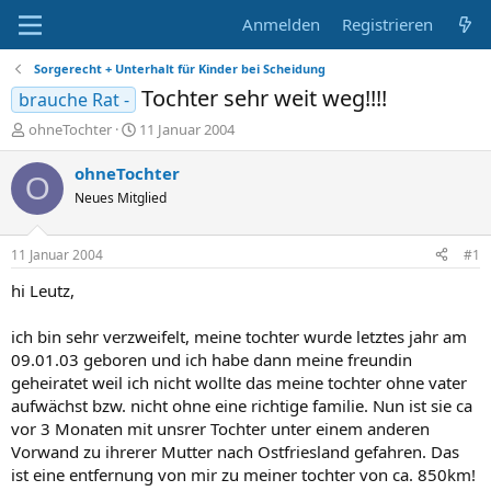
Anmelden
Registrieren
Sorgerecht + Unterhalt für Kinder bei Scheidung
Tochter sehr weit weg!!!!
brauche Rat -
E
E
ohneTochter
11 Januar 2004
r
r
s
s
ohneTochter
O
t
t
Neues Mitglied
e
e
l
l
l
l
11 Januar 2004
#1
e
t
r
a
hi Leutz,
m
ich bin sehr verzweifelt, meine tochter wurde letztes jahr am
09.01.03 geboren und ich habe dann meine freundin
geheiratet weil ich nicht wollte das meine tochter ohne vater
aufwächst bzw. nicht ohne eine richtige familie. Nun ist sie ca
vor 3 Monaten mit unsrer Tochter unter einem anderen
Vorwand zu ihrerer Mutter nach Ostfriesland gefahren. Das
ist eine entfernung von mir zu meiner tochter von ca. 850km!