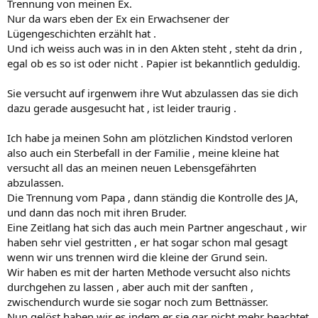
Trennung von meinen Ex.
Nur da wars eben der Ex ein Erwachsener der
Lügengeschichten erzählt hat .
Und ich weiss auch was in in den Akten steht , steht da drin ,
egal ob es so ist oder nicht . Papier ist bekanntlich geduldig.
Sie versucht auf irgenwem ihre Wut abzulassen das sie dich
dazu gerade ausgesucht hat , ist leider traurig .
Ich habe ja meinen Sohn am plötzlichen Kindstod verloren
also auch ein Sterbefall in der Familie , meine kleine hat
versucht all das an meinen neuen Lebensgefährten
abzulassen.
Die Trennung vom Papa , dann ständig die Kontrolle des JA,
und dann das noch mit ihren Bruder.
Eine Zeitlang hat sich das auch mein Partner angeschaut , wir
haben sehr viel gestritten , er hat sogar schon mal gesagt
wenn wir uns trennen wird die kleine der Grund sein.
Wir haben es mit der harten Methode versucht also nichts
durchgehen zu lassen , aber auch mit der sanften ,
zwischendurch wurde sie sogar noch zum Bettnässer.
Nun gelöst haben wir es indem er sie gar nicht mehr beachtet