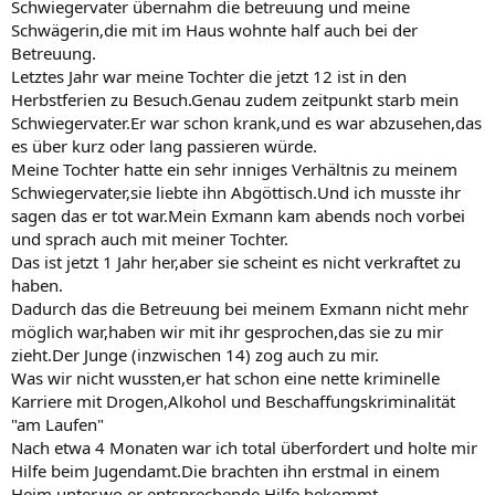
Schwiegervater übernahm die betreuung und meine
Schwägerin,die mit im Haus wohnte half auch bei der
Betreuung.
Letztes Jahr war meine Tochter die jetzt 12 ist in den
Herbstferien zu Besuch.Genau zudem zeitpunkt starb mein
Schwiegervater.Er war schon krank,und es war abzusehen,das
es über kurz oder lang passieren würde.
Meine Tochter hatte ein sehr inniges Verhältnis zu meinem
Schwiegervater,sie liebte ihn Abgöttisch.Und ich musste ihr
sagen das er tot war.Mein Exmann kam abends noch vorbei
und sprach auch mit meiner Tochter.
Das ist jetzt 1 Jahr her,aber sie scheint es nicht verkraftet zu
haben.
Dadurch das die Betreuung bei meinem Exmann nicht mehr
möglich war,haben wir mit ihr gesprochen,das sie zu mir
zieht.Der Junge (inzwischen 14) zog auch zu mir.
Was wir nicht wussten,er hat schon eine nette kriminelle
Karriere mit Drogen,Alkohol und Beschaffungskriminalität
"am Laufen"
Nach etwa 4 Monaten war ich total überfordert und holte mir
Hilfe beim Jugendamt.Die brachten ihn erstmal in einem
Heim unter,wo er entsprechende Hilfe bekommt.