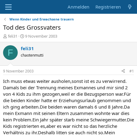
Anmelden
Registrieren
Wenn Kinder und Erwachsene trauern
Tod des Grossvaters
E
E
feli31
9 November 2003
r
r
s
s
feli31
F
t
t
chaotenmutti
e
e
l
l
l
l
9 November 2003
#1
e
t
r
a
Ich muss etwas weiter ausholen,sonst ist es zu verwirrend.
m
Damals bei der Trennung meines Exmannes und mir sind 2
von 4 Kids zu ihm gezogen,weil er die Bezugsperson war.Für
die beiden Kinder hatte er Erziehungsurlaub genommen und
ich ging arbeiten.Die beiden waren damals 6 und 8 Jahre.Da
mein Exmann mit seinen Eltern zusammen wohnte war dies
kein Problem.Ein Jahr später starb meine Schwiegermutter.Die
Kids registrierten es,aber es war nicht so das herzliche
Verhältnis zu ihr.Deshalb litten sie auch nicht so.Mein