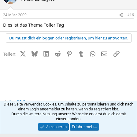
24 März 2009
#16
Dies ist das Thema Toller Tag
Du musst dich einloggen oder registrieren, um hier zu antworten.
X (Twitter)
Bluesky
LinkedIn
Reddit
Pinterest
Tumblr
WhatsApp
E-Mail
Link
Teilen:
Small Talk
Diese Seite verwendet Cookies, um Inhalte zu personalisieren und dich nach
einem Login angemeldet zu halten, wenn du registriert bist.
Durch die weitere Nutzung unserer Webseite erklärst du dich damit
Kontakt
Nutzungsbedingungen
Datenschutz
Hilfe
R
einverstanden.
S
S
®
Community platform by XenForo
© 2010-2026 XenForo Ltd.
Akzeptieren
Erfahre mehr…