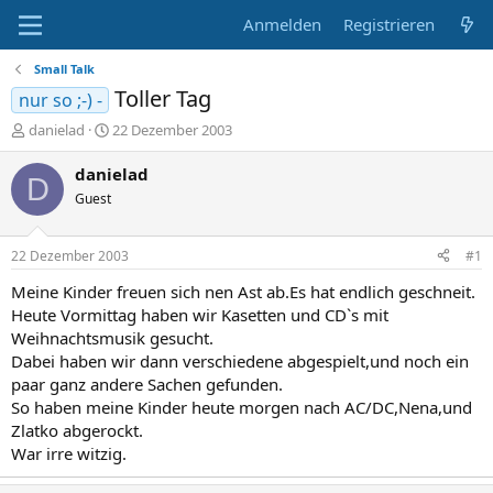
Anmelden
Registrieren
Small Talk
Toller Tag
nur so ;-) -
E
E
danielad
22 Dezember 2003
r
r
s
s
danielad
D
t
t
Guest
e
e
l
l
l
l
22 Dezember 2003
#1
e
t
r
a
Meine Kinder freuen sich nen Ast ab.Es hat endlich geschneit.
m
Heute Vormittag haben wir Kasetten und CD`s mit
Weihnachtsmusik gesucht.
Dabei haben wir dann verschiedene abgespielt,und noch ein
paar ganz andere Sachen gefunden.
So haben meine Kinder heute morgen nach AC/DC,Nena,und
Zlatko abgerockt.
War irre witzig.