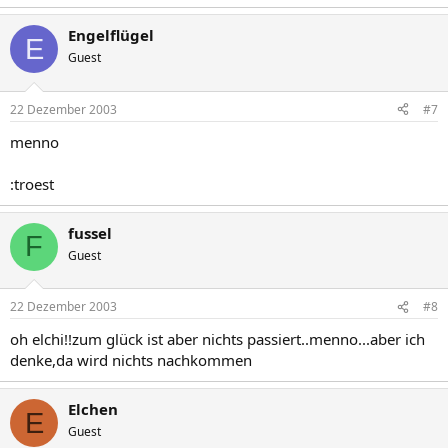
Engelflügel
E
Guest
22 Dezember 2003
#7
menno
:troest
fussel
F
Guest
22 Dezember 2003
#8
oh elchi!!zum glück ist aber nichts passiert..menno...aber ich
denke,da wird nichts nachkommen
Elchen
E
Guest