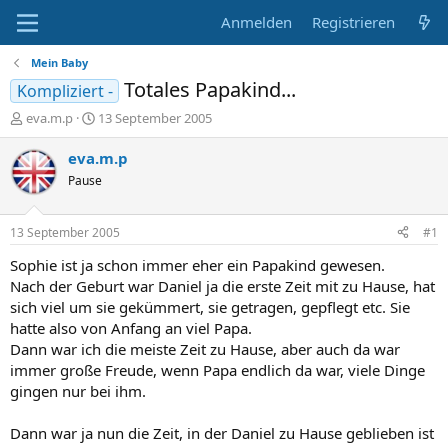
Anmelden
Registrieren
Mein Baby
Totales Papakind...
Kompliziert -
E
E
eva.m.p
13 September 2005
r
r
s
s
eva.m.p
t
t
Pause
e
e
l
l
l
l
13 September 2005
#1
e
t
r
a
Sophie ist ja schon immer eher ein Papakind gewesen.
m
Nach der Geburt war Daniel ja die erste Zeit mit zu Hause, hat
sich viel um sie gekümmert, sie getragen, gepflegt etc. Sie
hatte also von Anfang an viel Papa.
Dann war ich die meiste Zeit zu Hause, aber auch da war
immer große Freude, wenn Papa endlich da war, viele Dinge
gingen nur bei ihm.
Dann war ja nun die Zeit, in der Daniel zu Hause geblieben ist