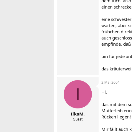
dem tuch. also
einen schrecke
eine schwester
warten, aber s
frühchen direkt
auch geschloss
empfinde, daß e
bin für jede an
das kräuterwei
2 Mai 2004
I
Hi,
das mit dem sc
Mutterleib eri
IlkaM.
Rücken liegen!
Guest
Mir fällt auch 