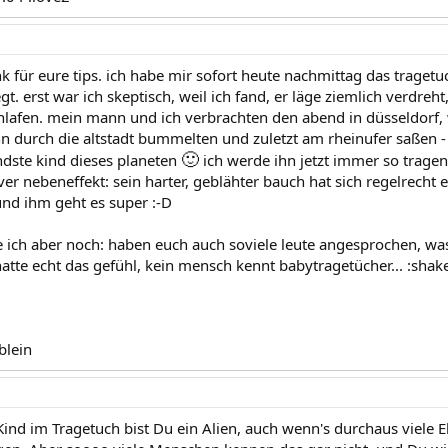
nk für eure tips. ich habe mir sofort heute nachmittag das traget
gt. erst war ich skeptisch, weil ich fand, er läge ziemlich verdre
hlafen. mein mann und ich verbrachten den abend in düsseldorf, 
nn durch die altstadt bummelten und zuletzt am rheinufer saßen 
🙂
endste kind dieses planeten
ich werde ihn jetzt immer so tragen
ver nebeneffekt: sein harter, geblähter bauch hat sich regelrecht 
nd ihm geht es super :-D
e ich aber noch: haben euch auch soviele leute angesprochen, wa
hatte echt das gefühl, kein mensch kennt babytragetücher... :shak
blein
Kind im Tragetuch bist Du ein Alien, auch wenn's durchaus viele El