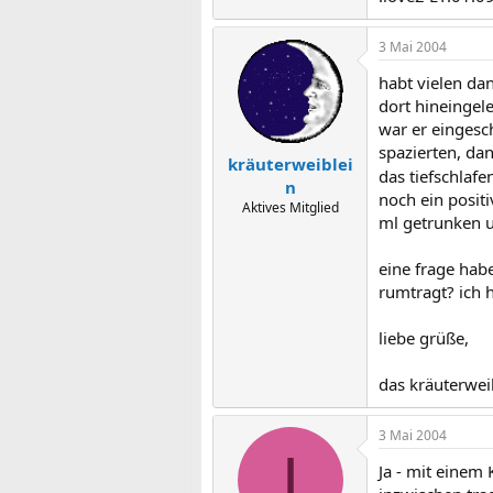
3 Mai 2004
habt vielen da
dort hineingele
war er eingesc
spazierten, da
kräuterweiblei
das tiefschlaf
n
noch ein positi
Aktives Mitglied
ml getrunken u
eine frage hab
rumtragt? ich 
liebe grüße,
das kräuterwei
3 Mai 2004
I
Ja - mit einem 