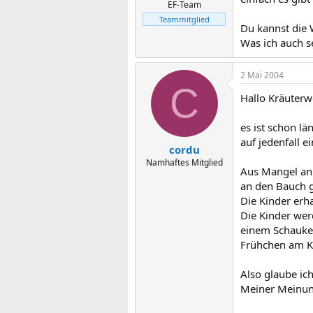
EF-Team
Teammitglied
Du kannst die 
Was ich auch s
2 Mai 2004
C
Hallo Kräuterw
es ist schon l
auf jedenfall e
cordu
Namhaftes Mitglied
Aus Mangel an 
an den Bauch 
Die Kinder erh
Die Kinder wer
einem Schaukel
Frühchen am K
Also glaube ic
Meiner Meinung