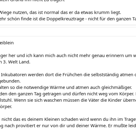
Wiege nutzen, das ist normal das er da etwas krumm liegt.
ehr schön finde ist die Doppelkreuztrage - nicht für den ganzen
eiblein
änger her und ich kann mich auch nicht mehr genau erinnern um w
in 3. Welt Land.
Inkubatoren werden dort die Frühchen die selbstständig atmen 
gebunden.
alten so die notwendige Wärme und atmen auch gleichmäßiger.
den den ganzen Tag getragen und dürfen nicht weg vom Körper. D
stuhl. Wenn sie sich waschen müssen die Väter die Kinder über
örper.
h nicht das es deinem Kleinen schaden wird wenn du ihn im Trage
 nach provitiert er nur von dir und deiner Wärme. Er mußte leider