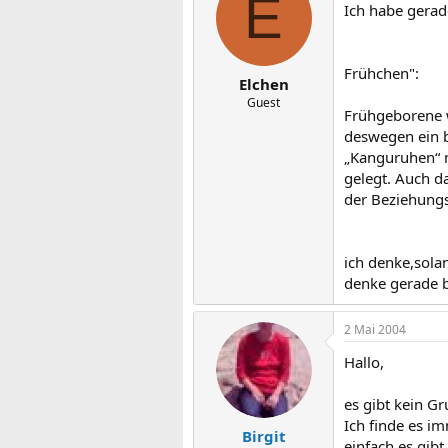
E
Ich habe gera
Frühchen":
Elchen
Guest
Frühgeborene w
deswegen ein b
„Kanguruhen“ m
gelegt. Auch d
der Beziehungs
ich denke,solan
denke gerade be
2 Mai 2004
Hallo,
es gibt kein G
Ich finde es i
Birgit
einfach es gibt