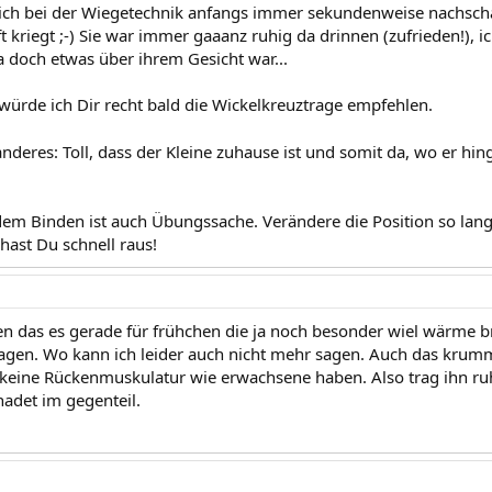
 ich bei der Wiegetechnik anfangs immer sekundenweise nachsch
t kriegt ;-) Sie war immer gaaanz ruhig da drinnen (zufrieden!), 
a doch etwas über ihrem Gesicht war...
würde ich Dir recht bald die Wickelkreuztrage empfehlen.
nderes: Toll, dass der Kleine zuhause ist und somit da, wo er hin
 dem Binden ist auch Übungssache. Verändere die Position so lang
hast Du schnell raus!
en das es gerade für frühchen die ja noch besonder wiel wärme br
ragen. Wo kann ich leider auch nicht mehr sagen. Auch das krumme
 keine Rückenmuskulatur wie erwachsene haben. Also trag ihn ru
hadet im gegenteil.