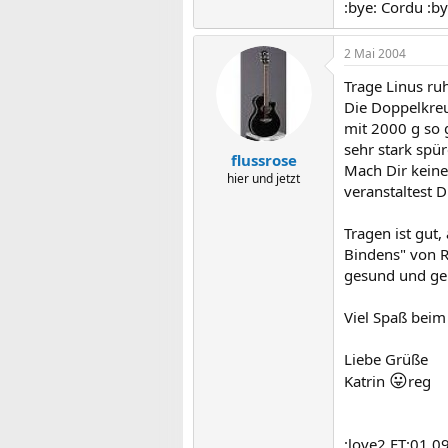
:bye: Cordu :by
2 Mai 2004
Trage Linus ruh
Die Doppelkreu
mit 2000 g so 
sehr stark spür
flussrose
Mach Dir keine
hier und jetzt
veranstaltest 
Tragen ist gut
Bindens" von Re
gesund und gen
Viel Spaß beim
Liebe Grüße
😛
Katrin
reg
:love2 ET:01.0