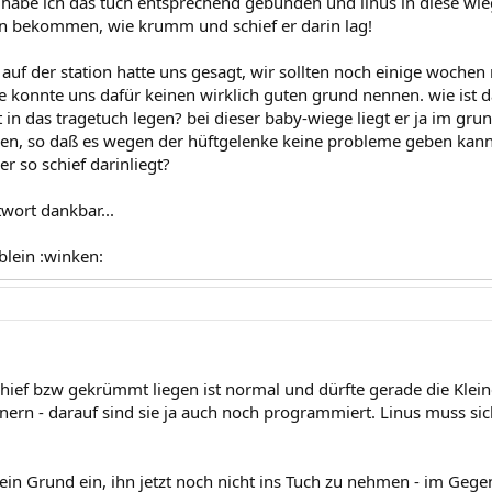
 habe ich das tuch entsprechend gebunden und linus in diese wiege
n bekommen, wie krumm und schief er darin lag!
 auf der station hatte uns gesagt, wir sollten noch einige woch
ie konnte uns dafür keinen wirklich guten grund nennen. wie ist 
 in das tragetuch legen? bei dieser baby-wiege liegt er ja im gru
en, so daß es wegen der hüftgelenke keine probleme geben kann. 
r so schief darinliegt?
twort dankbar...
blein :winken:
hief bzw gekrümmt liegen ist normal und dürfte gerade die Kleine
nnern - darauf sind sie ja auch noch programmiert. Linus muss sic
kein Grund ein, ihn jetzt noch nicht ins Tuch zu nehmen - im Gege