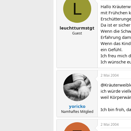
L
Hallo Kräuterw
mit Frühchen ke
Erschütterunge
Da ist er siche
leuchtturmstgt
Wenn die Schwe
Guest
Erfahrung dami
Wenn das Kind 
ein Gefühl.
Ich freu mich 
Ich wünsche eu
2 Mai 2004
@Kräuterweibl
ich würde viell
weil Körperwär
yoricko
Ich bin froh, d
Namhaftes Mitglied
2 Mai 2004