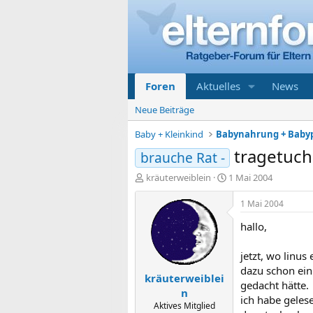
Foren
Aktuelles
News
Neue Beiträge
Baby + Kleinkind
Babynahrung + Baby
tragetuch
brauche Rat -
E
E
kräuterweiblein
1 Mai 2004
r
r
s
s
1 Mai 2004
t
t
hallo,
e
e
l
l
l
l
jetzt, wo linus
e
t
dazu schon ein
kräuterweiblei
r
a
gedacht hätte.
m
n
ich habe geles
Aktives Mitglied