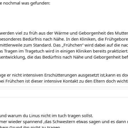
de nochmal was gefunden:
erden viel zu früh aus der Wärme und Geborgenheit des Mutter
esonderes Bedürfnis nach Nähe. In den Kliniken, die Frühgebor
ittlerweile zum Standard. Das „Frühchen“ wird dabei auf die nac
as Tragen im Tragetuch wird in einigen Kliniken bereits praktizie
entwicklung, die das Bedürfnis nach Nähe und Geborgenheit bef
ge er nicht intensiven Erschütterungen ausgesetzt ist,kann es doc
i Frühchen ist dieser intensive Kontakt zu den Eltern doch wicht
rund warum du Linus nicht im tuch tragen sollst.
mmer wieder spannend ,das Schwestern etwas sagen und es dann 
 kein Grund ihn nicht zu tragen.