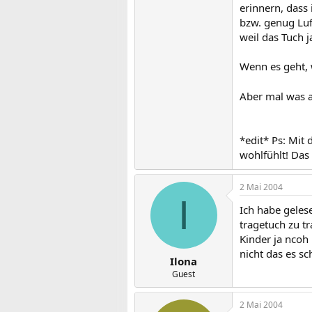
erinnern, dass
bzw. genug Luf
weil das Tuch j
Wenn es geht, 
Aber mal was a
*edit* Ps: Mit
wohlfühlt! Das 
2 Mai 2004
I
Ich habe geles
tragetuch zu t
Kinder ja ncoh
nicht das es sc
Ilona
Guest
2 Mai 2004