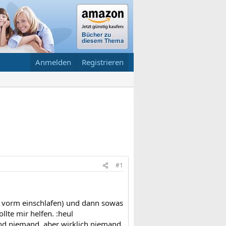
Anmelden
Registrieren
#1
ch vorm einschlafen) und dann sowas
llte mir helfen. :heul
und niemand, aber wirklich niemand