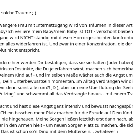
 solche Träume ;-)
angere Frau mit Internetzugang wird von Träumen in dieser Art -
y/Ich verliere mein Baby/mein Baby ist TOT - verschont bleib
gang wird NICHT ständig mit diesen Horrorgeschichten konfrontie
 alles widerfahren ist. Und zwar in einer Konzentration, die der 
lut nicht entspricht.
andere hier werden Dir bestätigen, dass sie sie hatten (oder haben)
ärksten Instinkte, die Du je erfahren wirst, machen sich bemerkba
einem Kind auf - und im selben Maße wächst auch die Angst um d
e, Dein Unterbewusstsein momentan. Im Alltag verdrängen wir di
 wir denn sonst alle rum?! ;D ), aber um eine Überflutung der Se
Putztag" und schwemmt all das Verdrängte hinaus - mit einem Tr
acht und hast diese Angst ganz intensiv und bewusst nachgespürt
H ein bisschen mehr Platz machen für die Freude auf Dein Kin
h nie hingehauen. Meine Sorgen ließen letztlich erst dann nach, 
r in den Armen hielt - um neuen Sorgen Platz zu machen, die sich
 Das ist schon so'n Ding mit dem Muttersein... :whatever )