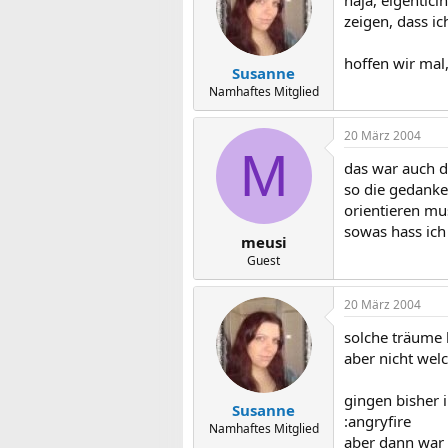
zeigen, dass ich
hoffen wir mal,
Susanne
Namhaftes Mitglied
20 März 2004
M
das war auch da
so die gedanke
orientieren mus
sowas hass ich
meusi
Guest
20 März 2004
solche träume h
aber nicht wel
gingen bisher 
Susanne
:angryfire
Namhaftes Mitglied
aber dann war a