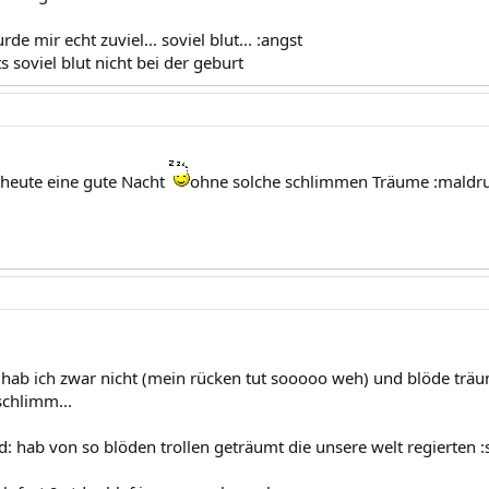
de mir echt zuviel... soviel blut... :angst
ts soviel blut nicht bei der geburt
 heute eine gute Nacht
ohne solche schlimmen Träume :maldr
 hab ich zwar nicht (mein rücken tut sooooo weh) und blöde träum
chlimm...
: hab von so blöden trollen geträumt die unsere welt regierten :s