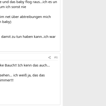
e und das baby flog raus...ich es un
um ich sonst nie
d im net über abtreibungen mich
n baby)
 damit zu tun haben kann..ich war
#6
e Bauch!! Ich kenn das auch...
ehen... ich weiß ja, das das
 immer!!!