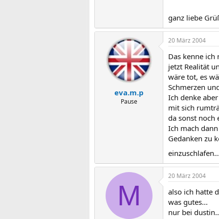
ganz liebe Grü
20 März 2004
Das kenne ich 
jetzt Realität
wäre tot, es w
Schmerzen und 
eva.m.p
Ich denke aber
Pause
mit sich rumtr
da sonst noch e
Ich mach dann 
Gedanken zu k
einzuschlafen..
20 März 2004
M
also ich hatte
was gutes...
nur bei dustin.