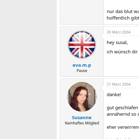
nur das blut wur
hoffentlich gib
20 März 2004
hey susal,
ich wünsch dir
eva.m.p
Pause
21 März 2004
danke!
gut geschlafen
annähernd so s
Susanne
Namhaftes Mitglied
eher verwirrend