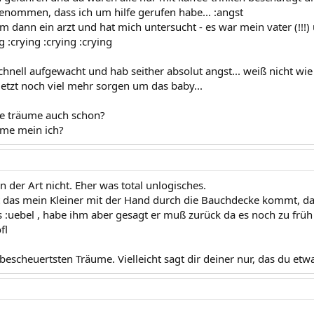
genommen, dass ich um hilfe gerufen habe... :angst
 dann ein arzt und hat mich untersucht - es war mein vater (!!!)
g :crying :crying :crying
chnell aufgewacht und hab seither absolut angst... weiß nicht wie
etzt noch viel mehr sorgen um das baby...
che träume auch schon?
reme mein ich?
 der Art nicht. Eher was total unlogisches.
das mein Kleiner mit der Hand durch die Bauchdecke kommt, das
 :uebel , habe ihm aber gesagt er muß zurück da es noch zu früh
fl
bescheuertsten Träume. Vielleicht sagt dir deiner nur, das du etw