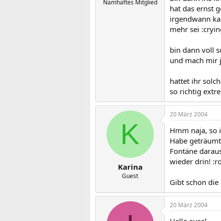
Namhaftes Mitglied
hat das ernst 
irgendwann kam
mehr sei :cryin
bin dann voll s
und mach mir j
hattet ihr sol
so richtig ext
20 März 2004
K
Hmm naja, so in
Habe geträumt 
Fontäne daraus
wieder drin! :ro
Karina
Guest
Gibt schon die 
20 März 2004