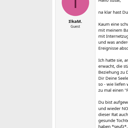
I
Hallo susal,
na klar hast Du
IlkaM.
Kaum eine schw
Guest
mit meinem Bab
mit Internetzu
und was anderen
Ereignisse abso
Ich hatte sie, 
erwacht, die st
Beziehung zu D
Dir Deine Seel
so - wie liefen
zu mal einen "
Du bist aufgew
und wieder NOC
dieser Rat auc
gesunde Tochte
haben *seufz*.