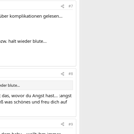
#7
 über komplikationen gelesen...
w. halt wieder blute...
#8
der blute...
 das, wovor du Angst hast... :angst
ß was schönes und freu dich auf
#9
it dem baby... wollt ihm immer