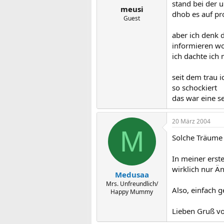
stand bei der u
meusi
dhob es auf pro
Guest
aber ich denk 
informieren wol
ich dachte ich 
seit dem trau 
so schockiert
das war eine s
20 März 2004
M
Solche Träume 
In meiner erste
wirklich nur Än
Medusaa
Mrs. Unfreundlich/
Also, einfach g
Happy Mummy
Lieben Gruß v