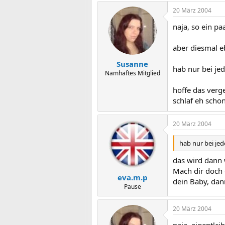
20 März 2004
naja, so ein pa
aber diesmal e
Susanne
hab nur bei jed
Namhaftes Mitglied
hoffe das verge
schlaf eh schon
20 März 2004
hab nur bei jed
das wird dann 
Mach dir doch 
eva.m.p
dein Baby, dan
Pause
20 März 2004
naja, eigentlci