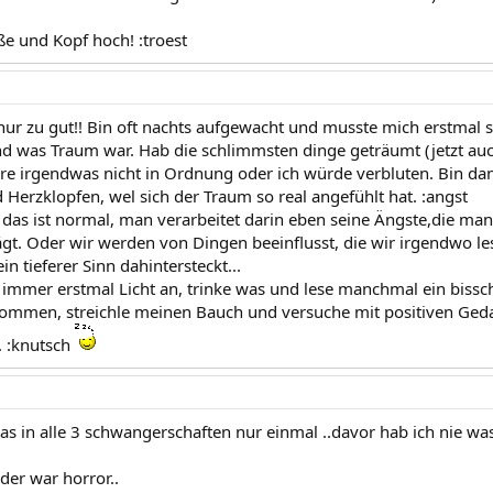
ße und Kopf hoch! :troest
nur zu gut!! Bin oft nachts aufgewacht und musste mich erstmal 
 und was Traum war. Hab die schlimmsten dinge geträumt (jetzt 
äre irgendwas nicht in Ordnung oder ich würde verbluten. Bin da
Herzklopfen, wel sich der Traum so real angefühlt hat. :angst
 das ist normal, man verarbeitet darin eben seine Ängste,die ma
ägt. Oder wir werden von Dingen beeinflusst, die wir irgendwo le
in tieferer Sinn dahintersteckt...
immer erstmal Licht an, trinke was und lese manchmal ein bissc
ommen, streichle meinen Bauch und versuche mit positiven Ged
. :knutsch
 das in alle 3 schwangerschaften nur einmal ..davor hab ich nie w
.der war horror..