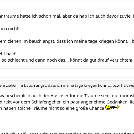
ar träume hatte ich schon mal, aber da hab ich auch davor zuviel
ben nicht!
em ziehen im bauch angst, dass ich meine tage kriegen könnt... bz
ht bald!
 so schlecht und dann noch das... könnt da gut drauf verzichten!
em ziehen im bauch angst, dass ich meine tage kriegen könnt... bzw. halt wie
wahrscheinlich auch der Auslöser für die Träume sein, du träumst
direkt vor dem Schlafengehen ein paar angenehme Gedanken: lie
n haben solche Träume nicht so eine große Chance
h seit ich weiß, dass 'wir' schwanger sind rede ich jeden abend m