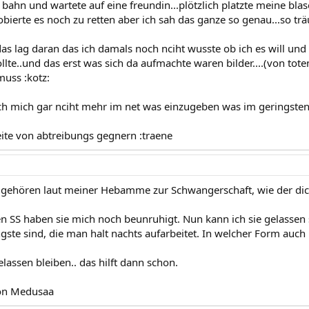
 bahn und wartete auf eine freundin...plötzlich platzte meine blas
bierte es noch zu retten aber ich sah das ganze so genau...so trä
das lag daran das ich damals noch nciht wusste ob ich es will un
lte..und das erst was sich da aufmachte waren bilder....(von tote
muss :kotz:
ich mich gar nciht mehr im net was einzugeben was im geringsten
eite von abtreibungs gegnern :traene
gehören laut meiner Hebamme zur Schwangerschaft, wie der dick
n SS haben sie mich noch beunruhigt. Nun kann ich sie gelassen s
gste sind, die man halt nachts aufarbeitet. In welcher Form auch
elassen bleiben.. das hilft dann schon.
on Medusaa