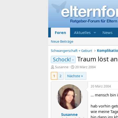
Foren
Aktuelles
News
Neue Beiträge
Schwangerschaft + Geburt
Traum löst an
Schock! -
E
E
Susanne
20 März 2004
r
r
1
2
Nächste
s
s
t
t
e
e
20 März 2004
l
l
... mensch bin 
l
l
e
t
r
a
hab vorhin get
m
wie meine Tage 
Susanne
bin dann ins k