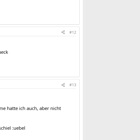
#12
ueck
#13
e hatte ich auch, aber nicht
chiel :uebel