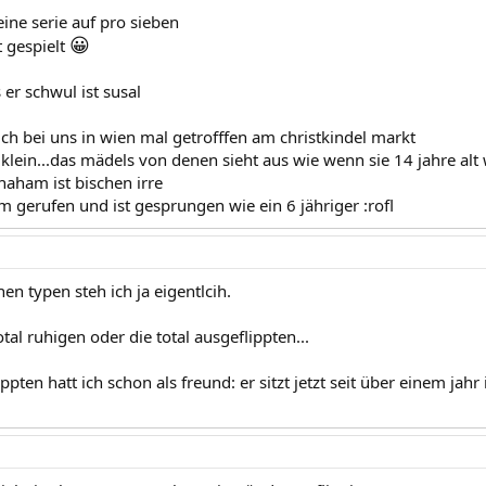
 eine serie auf pro sieben
😀
t gespielt
 er schwul ist susal
ich bei uns in wien mal getrofffen am christkindel markt
r klein...das mädels von denen sieht aus wie wenn sie 14 jahre alt 
haham ist bischen irre
m gerufen und ist gesprungen wie ein 6 jähriger :rofl
en typen steh ich ja eigentlcih.
tal ruhigen oder die total ausgeflippten...
ppten hatt ich schon als freund: er sitzt jetzt seit über einem jahr