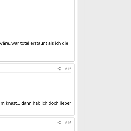
wäre..war total erstaunt als ich die
#15
 im knast... dann hab ich doch lieber
#16