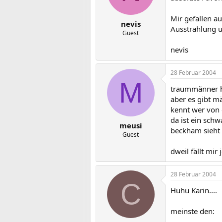
Mir gefallen a
nevis
Ausstrahlung un
Guest
nevis
28 Februar 2004
M
traummänner h
aber es gibt m
kennt wer von e
da ist ein schw
meusi
beckham sieht 
Guest
dweil fällt mir
28 Februar 2004
C
Huhu Karin....
meinste den: