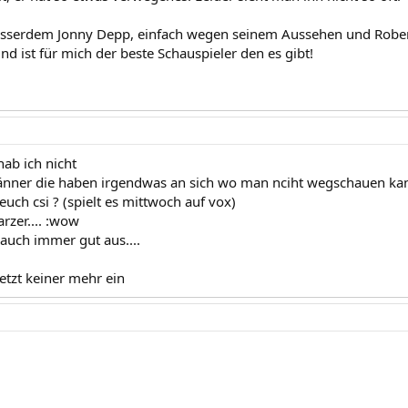
usserdem Jonny Depp, einfach wegen seinem Aussehen und Robert d
d ist für mich der beste Schauspieler den es gibt!
ab ich nicht
änner die haben irgendwas an sich wo man nciht wegschauen kan
uch csi ? (spielt es mittwoch auf vox)
arzer.... :wow
auch immer gut aus....
 jetzt keiner mehr ein