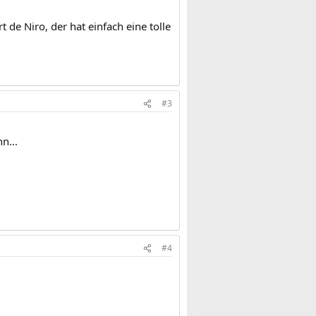
e Niro, der hat einfach eine tolle
#3
n...
#4