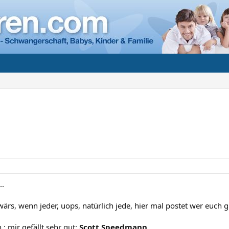
..
ärs, wenn jeder, uops, natürlich jede, hier mal postet wer euch g
 : mir gefällt sehr gut:
Scott Speedmann