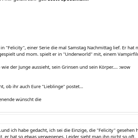
in "Felicity", einer Serie die mal Samstag Nachmittag lief. Er ha
espielt und mom. spielt er in "Underworld" mit, einem Vampirfilm
e wie der Junge aussieht, sein Grinsen und sein Körper.... :wow
t, ob ihr auch Eure "Lieblinge" postet...
nende wünscht die
nd ich habe gedacht, ich sei die Einzige, die "Felicity" gesehen
t, er hat so etwas verwegenes. Leider sieht man ihn nicht so oft.