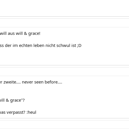
 will aus will & grace!
ass der im echten leben nicht schwul ist ;D
r zweite.... never seen before....
ill & grace"?
was verpasst? :heul