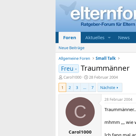
Foren
Aktuelles
News
Neue Beiträge
Allgemeine Foren
Small Talk
Traummänner
Freu -
E
E
Carol1000
28 Februar 2004
r
r
1
2
3
…
7
Nächste
s
s
t
t
e
e
28 Februar 2004
l
l
C
Traummänner..
l
l
e
t
r
a
mhmm ,,, wie w
m
Carol1000
Ich fang mal an