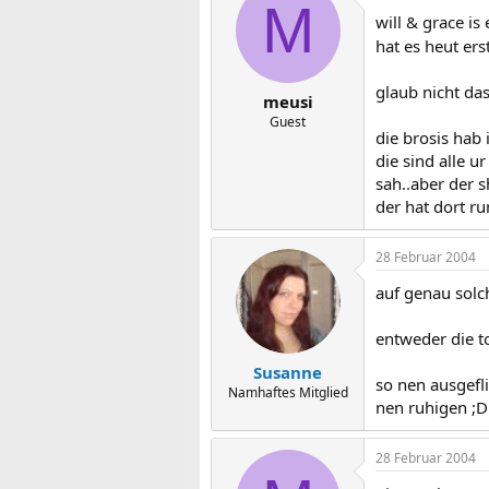
M
will & grace is
hat es heut ers
glaub nicht das
meusi
Guest
die brosis hab 
die sind alle u
sah..aber der s
der hat dort ru
28 Februar 2004
auf genau solch
entweder die to
Susanne
so nen ausgefli
Namhaftes Mitglied
nen ruhigen ;D
28 Februar 2004