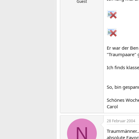
Guest
Er war der Ben 
"Traumpaare" g
Ich finds klass
So, bin gespann
Schönes Woche
Carol
28 Februar 2004
N
Traummänner...u
absolute Favori