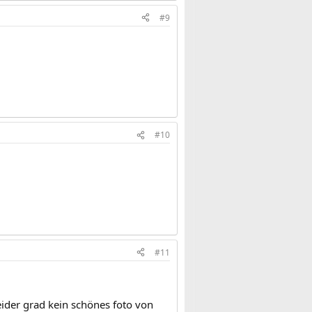
#9
#10
#11
leider grad kein schönes foto von