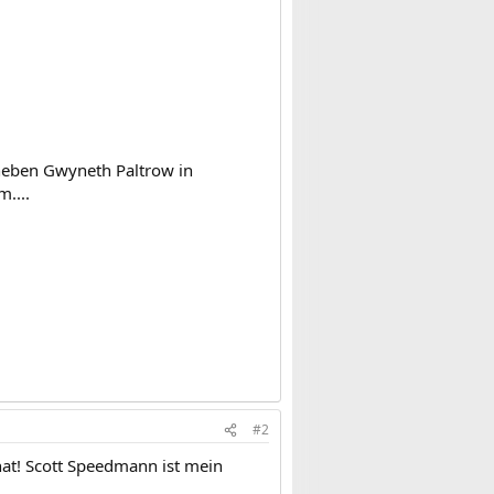
t neben Gwyneth Paltrow in
....
#2
 hat! Scott Speedmann ist mein