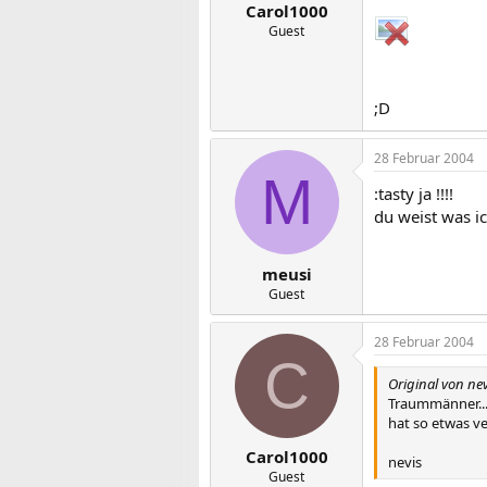
Carol1000
Guest
;D
28 Februar 2004
M
:tasty ja !!!!
du weist was ic
meusi
Guest
28 Februar 2004
C
Original von nev
Traummänner...u
hat so etwas ve
Carol1000
nevis
Guest