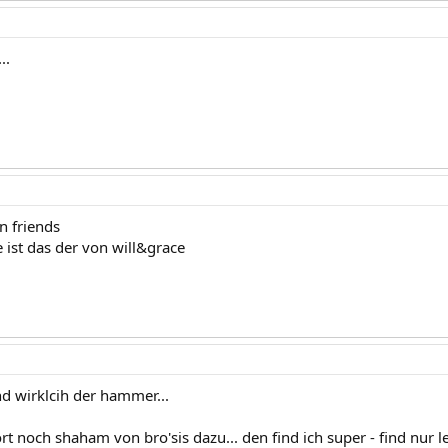
..
n friends
 ist das der von will&grace
nd wirklcih der hammer...
rt noch shaham von bro'sis dazu... den find ich super - find nur 