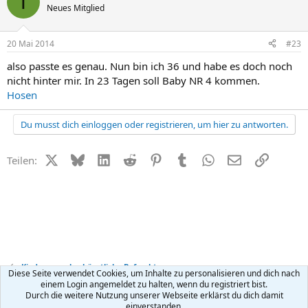
T
Neues Mitglied
20 Mai 2014
#23
also passte es genau. Nun bin ich 36 und habe es doch noch
nicht hinter mir. In 23 Tagen soll Baby NR 4 kommen.
Hosen
Du musst dich einloggen oder registrieren, um hier zu antworten.
X (Twitter)
Bluesky
LinkedIn
Reddit
Pinterest
Tumblr
WhatsApp
E-Mail
Link
Teilen:
Kinderwunsch + künstliche Befruchtung
Diese Seite verwendet Cookies, um Inhalte zu personalisieren und dich nach
einem Login angemeldet zu halten, wenn du registriert bist.
Durch die weitere Nutzung unserer Webseite erklärst du dich damit
Kontakt
Nutzungsbedingungen
Datenschutz
Hilfe
R
einverstanden.
S