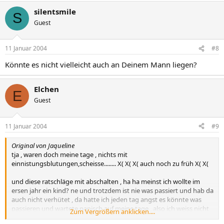
silentsmile
S
Guest
11 Januar 2004
#8
Könnte es nicht vielleicht auch an Deinem Mann liegen?
Elchen
E
Guest
11 Januar 2004
#9
Original von Jaqueline
tja , waren doch meine tage , nichts mit
einnistungsblutungen,scheisse........ X( X( X( auch noch zu früh X( X(
und diese ratschläge mit abschalten , ha ha meinst ich wollte im
ersen jahr ein kind? ne und trotzdem ist nie was passiert und hab da
auch nicht verhütet , da hatte ich jeden tag angst es könnte was
passieren und wartete panisch auf meine tage , also ich weiss nicht
Zum Vergrößern anklicken....
????