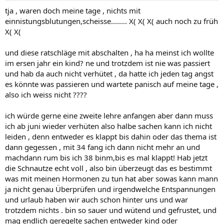
tja , waren doch meine tage , nichts mit
einnistungsblutungen,scheisse........ X( X( X( auch noch zu früh
X( X(
und diese ratschläge mit abschalten , ha ha meinst ich wollte
im ersen jahr ein kind? ne und trotzdem ist nie was passiert
und hab da auch nicht verhütet , da hatte ich jeden tag angst
es könnte was passieren und wartete panisch auf meine tage ,
also ich weiss nicht ????
ich würde gerne eine zweite lehre anfangen aber dann muss
ich ab juni wieder verhüten also halbe sachen kann ich nicht
leiden , denn entweder es klappt bis dahin oder das thema ist
dann gegessen , mit 34 fang ich dann nicht mehr an und
machdann rum bis ich 38 binm,bis es mal klappt! Hab jetzt
die Schnautze echt voll , also bin überzeugt das es bestimmt
was mit meinen Hormonen zu tun hat aber sowas kann mann
ja nicht genau Überprüfen und irgendwelche Entspannungen
und urlaub haben wir auch schon hinter uns und war
trotzdem nichts . bin so sauer und wütend und gefrustet, und
mag endlich geregelte sachen entweder kind oder