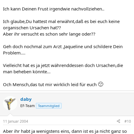
ich würde gerne eine zweite lehre anfangen aber dann muss ich ab
Ich kann Deinen Frust irgendwie nachvollziehen..
juni wieder verhüten also halbe sachen kann ich nicht leiden , denn
entweder es klappt bis dahin oder das thema ist dann gegessen ,
Ich glaube,Du hattest mal erwähnt,daß es bei euch keine
mit 34 fang ich dann nicht mehr an und machdann rum bis ich 38
organischen Ursachen hat??
binm,bis es mal klappt! Hab jetzt die Schnautze echt voll , also bin
Aber ihr versucht es schon sehr lange oder??
überzeugt das es bestimmt was mit meinen Hormonen zu tun hat
aber sowas kann mann ja nicht genau Überprüfen und
irgendwelche Entspannungen und urlaub haben wir auch schon
Geh doch nochmal zum Arzt ,Jaqueline und schildere Dein
hinter uns und war trotzdem nichts . bin so sauer und wütend und
Problem....
gefrustet, und mag endlich geregelte sachen entweder kind oder
weiterbildung ich will nicht ständig von vorne anfangen denn die
Vielleicht hat es ja jetzt währenddessen doch Ursachen,die
weiterbildung kostet auch geld und in meinem job bin ich so
man beheben könnte...
unzufrieden und gelangweilt !!!!. kinder Plannt man nun mal ! will
keine ungeplannten mehr ..... mein erster ist während der
ausbildung passiert und es war so schwer dann mit kind die zu ende
🙁
Och Mensch,das tut mir wirklich leid für euch
zu machen will das nicht nochmal so.
so musste mir mal luft machen . nicht böse sein . Bitte
daby
EF-Team
Teammitglied
11 Januar 2004
#10
Aber ihr habt ja wenigstens eins, dann ist es ja nicht ganz so