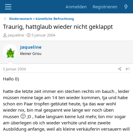
Anmelden
Registrieren
Kinderwunsch + künstliche Befruchtung
Traurig, hattglaub wieder nicht geklappt
E
E
Jaqueline
5 Januar 2004
r
r
s
s
Jaqueline
t
t
kleiner Grisu
e
e
l
l
l
l
5 Januar 2004
#1
e
t
r
a
Hallo 0)
m
hatte die letzte zeit immer ein stechen rechts im bauch , leider
müssen meine tage am 14 ten wieder kommen, tja und habe
schon ein Paar tropfen geblutet heute, tja das war wohl
wieder nix, bin mal gespannt wie lange wir noch üben
🙁
mussen
;D , habe langsam keine lust mehr, bin mir sogar
am überlegen ob ich wieder verhüte und eine zweite
Ausbildung anfange, weil als kleine verkäuferin versauern will