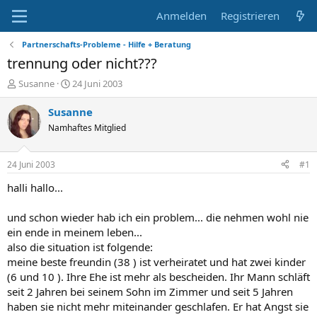
Anmelden
Registrieren
Partnerschafts-Probleme - Hilfe + Beratung
trennung oder nicht???
E
E
Susanne
24 Juni 2003
r
r
s
s
Susanne
t
t
Namhaftes Mitglied
e
e
l
l
l
l
24 Juni 2003
#1
e
t
r
a
halli hallo...
m
und schon wieder hab ich ein problem... die nehmen wohl nie
ein ende in meinem leben...
also die situation ist folgende:
meine beste freundin (38 ) ist verheiratet und hat zwei kinder
(6 und 10 ). Ihre Ehe ist mehr als bescheiden. Ihr Mann schläft
seit 2 Jahren bei seinem Sohn im Zimmer und seit 5 Jahren
haben sie nicht mehr miteinander geschlafen. Er hat Angst sie