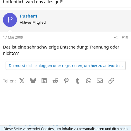
hoffentlich wird das alles gut!!!
Pusher1
P
Aktives Mitglied
17 Mai 2009
#10
Das ist eine sehr schwierige Entscheidung: Trennung oder
nicht???
Du musst dich einloggen oder registrieren, um hier zu antworten.
X (Twitter)
Bluesky
LinkedIn
Reddit
Pinterest
Tumblr
WhatsApp
E-Mail
Link
Teilen:
Partnerschafts-Probleme - Hilfe + Beratung
Diese Seite verwendet Cookies, um Inhalte zu personalisieren und dich nach