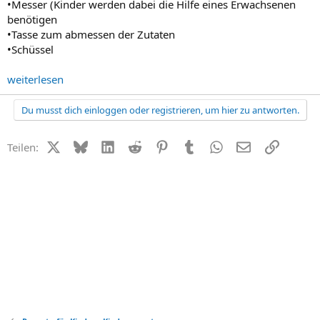
•Messer (Kinder werden dabei die Hilfe eines Erwachsenen
benötigen
•Tasse zum abmessen der Zutaten
•Schüssel
weiterlesen
Du musst dich einloggen oder registrieren, um hier zu antworten.
X (Twitter)
Bluesky
LinkedIn
Reddit
Pinterest
Tumblr
WhatsApp
E-Mail
Link
Teilen: