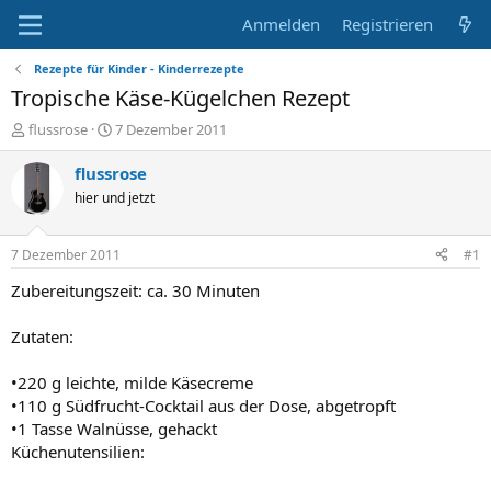
Anmelden
Registrieren
Rezepte für Kinder - Kinderrezepte
Tropische Käse-Kügelchen Rezept
E
E
flussrose
7 Dezember 2011
r
r
s
s
flussrose
t
t
hier und jetzt
e
e
l
l
l
l
7 Dezember 2011
#1
e
t
r
a
Zubereitungszeit: ca. 30 Minuten
m
Zutaten:
•220 g leichte, milde Käsecreme
•110 g Südfrucht-Cocktail aus der Dose, abgetropft
•1 Tasse Walnüsse, gehackt
Küchenutensilien: