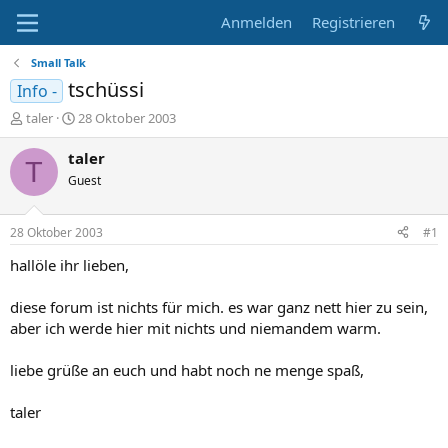
Anmelden
Registrieren
Small Talk
tschüssi
Info -
E
E
taler
28 Oktober 2003
r
r
s
s
taler
T
t
t
Guest
e
e
l
l
l
l
28 Oktober 2003
#1
e
t
r
a
hallöle ihr lieben,
m
diese forum ist nichts für mich. es war ganz nett hier zu sein,
aber ich werde hier mit nichts und niemandem warm.
liebe grüße an euch und habt noch ne menge spaß,
taler