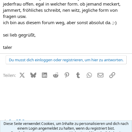
jederfrau offen. egal in welcher form. ob jemand meckert,
jammert, fröhliches schreibt, nen witz, jegliche form von
fragen usw.
ich bin aus diesem forum weg, aber sonst absolut da. ;-)
sei lieb gegrüßt,
taler
Du musst dich einloggen oder registrieren, um hier zu antworten.
X (Twitter)
Bluesky
LinkedIn
Reddit
Pinterest
Tumblr
WhatsApp
E-Mail
Link
Teilen:
Small Talk
Diese Seite verwendet Cookies, um Inhalte zu personalisieren und dich nach
einem Login angemeldet zu halten, wenn du registriert bist.