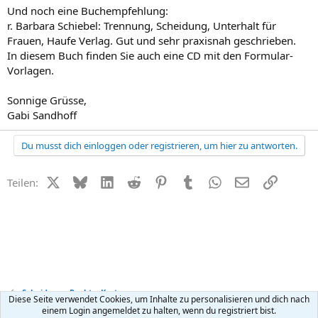
Und noch eine Buchempfehlung:
r. Barbara Schiebel: Trennung, Scheidung, Unterhalt für
Frauen, Haufe Verlag. Gut und sehr praxisnah geschrieben.
In diesem Buch finden Sie auch eine CD mit den Formular-
Vorlagen.
Sonnige Grüsse,
Gabi Sandhoff
Du musst dich einloggen oder registrieren, um hier zu antworten.
X (Twitter)
Bluesky
LinkedIn
Reddit
Pinterest
Tumblr
WhatsApp
E-Mail
Link
Teilen:
Scheidung - Recht + Kosten
Diese Seite verwendet Cookies, um Inhalte zu personalisieren und dich nach
einem Login angemeldet zu halten, wenn du registriert bist.