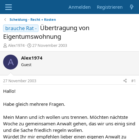
Anmelden
Registrieren
Scheidung - Recht + Kosten
Übertragung von
brauche Rat -
Eigentumswohnung
E
E
Alex1974
27 November 2003
r
r
s
s
Alex1974
A
t
t
Guest
e
e
l
l
l
l
27 November 2003
#1
e
t
r
a
Hallo!
m
Habe gleich mehrere Fragen.
Mein Mann und ich wollen uns trennen. Möchten nächtste
Woche zu gemeinsamen Anwalt gehen, das wir uns einig sind
und die Sache friedlich regeln wollen.
Würdet Ihr mir empfehlen lieber einen eigenen Anwalt zu