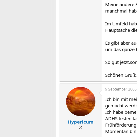
Meine andere S
manchmal habe i
Im Umfeld habe
Hauptsache die 
Es gibt aber a
um das ganze B
So gut jetzt,son
Schönen Gruß;S
9 September 2005
Ich bin mit mei
gemacht werd
Ich habe bemer
ADHS testen la
Hypericum
Frühförderung 
:-)
Momentan bin i