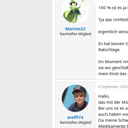
100 % ist es ja 
Tja das Umfeld..
Marion22
eigentlich wis
Namhaftes Mitglied
Es hat keinen 
Ratschläge.
Im Moment nimm
sie wo geschla
mein Kind das 
9 September 2005
Hallo,
das mit der Mo
Bei uns ist es 
auch,haben vo
steffi74
Da meine Schwe
Namhaftes Mitglied
Medikamente be