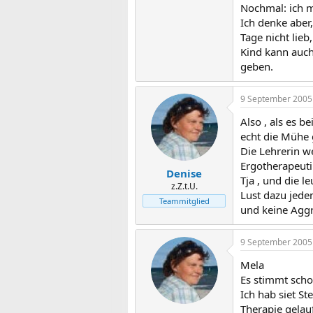
Nochmal: ich m
Ich denke aber,
Tage nicht lieb
Kind kann auch
geben.
9 September 2005
Also , als es b
echt die Mühe 
Die Lehrerin we
Ergotherapeuti
Denise
Tja , und die l
z.Z.t.U.
Lust dazu jedem
Teammitglied
und keine Aggr
9 September 2005
Mela
Es stimmt scho
Ich hab siet St
Therapie gelauf