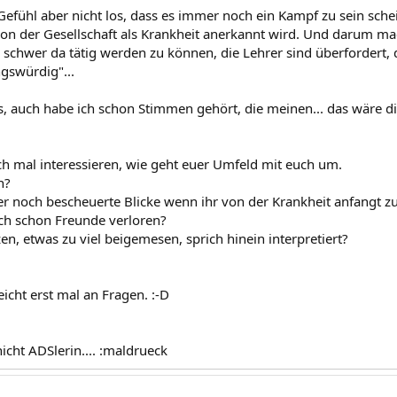
Gefühl aber nicht los, dass es immer noch ein Kampf zu sein sch
 von der Gesellschaft als Krankheit anerkannt wird. Und darum mac
schwer da tätig werden zu können, die Lehrer sind überfordert, d
ngswürdig"...
s, auch habe ich schon Stimmen gehört, die meinen... das wäre di
ch mal interessieren, wie geht euer Umfeld mit euch um.
n?
er noch bescheuerte Blicke wenn ihr von der Krankheit anfangt z
ch schon Freunde verloren?
n, etwas zu viel beigemesen, sprich hinein interpretiert?
eicht erst mal an Fragen. :-D
icht ADSlerin.... :maldrueck