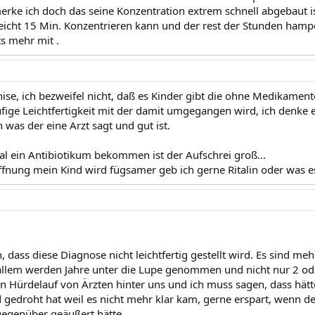
merke ich doch das seine Konzentration extrem schnell abgebaut 
elleicht 15 Min. Konzentrieren kann und der rest der Stunden hamp
s mehr mit .
ise, ich bezweifel nicht, daß es Kinder gibt die ohne Medikament
ige Leichtfertigkeit mit der damit umgegangen wird, ich denke es 
 was der eine Arzt sagt und gut ist.
mal ein Antibiotikum bekommen ist der Aufschrei groß...
ffnung mein Kind wird fügsamer geb ich gerne Ritalin oder was es 
 dass diese Diagnose nicht leichtfertig gestellt wird. Es sind me
llem werden Jahre unter die Lupe genommen und nicht nur 2 od
n Hürdelauf von Ärzten hinter uns und ich muss sagen, dass hät
 gedroht hat weil es nicht mehr klar kam, gerne erspart, wenn der
egenüber geäußert hätte.