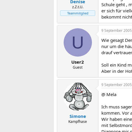
Denise
Schule geht , 
z.Z.t.U.
er sich für vi
Teammitglied
bekommt nicht
9 September 2005
U
Wie gesagt Den
nur um die häuf
drauf vertrauen
User2
Soll ein Kind 
Guest
Aber in der Ho
9 September 2005
@ Mela
Ich muss sagen,
kommen. Vor a
Simone
Wir haben eine
Kampfhase
mit Selbstmord
Diagnose mir g