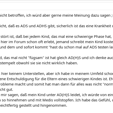
nicht betroffen, ich würd aber gerne meine Meinung dazu sagen ;
icht, daß es ADS und ADHS gibt, sicherlich ist das eine Krankheit d
tört ist, daß bei jedem Kind, das mal eine schwierige Phase hat, 
 hier im Forum schon oft erlebt, jemand schreibt mein Kind koste
nd dem und sofort kommt "hast du schon mal auf ADS testen la
d, das mal nicht "fügsam" ist hat gleich AD(H)S und ich denke auc
stempelt obwohl sie sie nicht wirklich haben.
 hier keinem Unterstellen, aber ich habe in meinem Umfeld schon
ne Entschuldigung für die Eltern eines schwierigen Kindes ist. 
Probleme macht und somit hat man dann für alles was nicht "norm
cht gut.
 mir sagen, daß mein Kind unter AD(H)S leidet, ich würde von e
ch so hinnehmen und mit Medis vollstopfen. Ich habe das Gefühl, 
u leichtfertig gestellt und hingenommen.