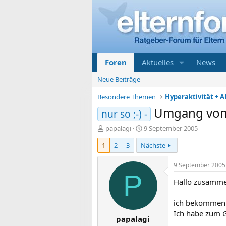
Foren
Aktuelles
News
Neue Beiträge
Besondere Themen
Hyperaktivität + A
Umgang von 
nur so ;-) -
E
E
papalagi
9 September 2005
r
r
1
2
3
Nächste
s
s
t
t
e
e
9 September 2005
l
l
P
Hallo zusamme
l
l
e
t
r
a
ich bekommen 
m
Ich habe zum G
papalagi