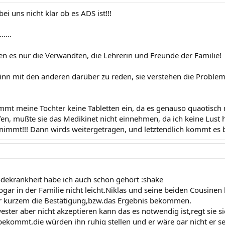
bei uns nicht klar ob es ADS ist!!!
....
sen es nur die Verwandten, die Lehrerin und Freunde der Familie!
Sinn mit den anderen darüber zu reden, sie verstehen die Problem
t meine Tochter keine Tabletten ein, da es genauso quaotisch m
fen, mußte sie das Medikinet nicht einnehmen, da ich keine Lust 
nimmt!!! Dann wirds weitergetragen, und letztendlich kommt es b
dekrankheit habe ich auch schon gehört :shake
sogar in der Familie nicht leicht.Niklas und seine beiden Cousine
r kurzem die Bestätigung,bzw.das Ergebnis bekommen.
ster aber nicht akzeptieren kann das es notwendig ist,regt sie si
kommt,die würden ihn ruhig stellen und er wäre gar nicht er se