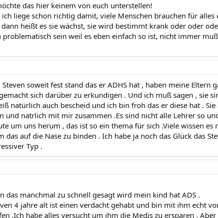
öchte das hier keinem von euch unterstellen!
 ich liege schon richtig damit, viele Menschen brauchen für alles
, dann heißt es sie wächst, sie wird bestimmt krank oder oder oder
 problematisch sein weil es eben einfach so ist, nicht immer muß
ei Steven soweit fest stand das er ADHS hat , haben meine Eltern ga
gemacht sich darüber zu erkundigen . Und ich muß sagen , sie si
iß natürlich auch bescheid und ich bin froh das er diese hat . Sie 
n und natrlich mit mir zusammen .Es sind nicht alle Lehrer so un
eute um uns herum , das ist so ein thema für sich .Viele wissen es
 das auf die Nase zu binden . Ich habe ja noch das Glück das Steve
essiver Typ .
n das manchmal zu schnell gesagt wird mein kind hat ADS .
even 4 jahre alt ist einen verdacht gehabt und bin mit ihm echt v
en .Ich habe alles versucht um ihm die Medis zu ersparen . Aber s