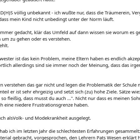
D(H)S völlig unbekannt - ich wußte nur, dass die Träumerein, Ver
ass mein Kind nicht unbedingt unter der Norm läuft.
immer gedacht, klär das Umfeld auf dann wissen sie worum es 
 um zu gehen oder es verstehen.
ehlt.
wester ist das kein Problem, meine Eltern haben es endlich akze
rtlich allerdings sind sie immer noch der Meinung, dass das irg
.
n verstehen das gar nicht und legen die Problematik der Schule mi
nteil er ist sehr ehrgeizig und setzt sich (zu) hohe Ziele. Sätze wie
a so fleißig, dass musst du auch ...". Nicht nur dass es meinen Sohn
eh eine niedere Frustrationsgrenze haben.
uch alsVolk- und Modekrankheit ausgelegt.
 hab ich im letzten Jahr die schlechtesten Erfahrungen gesammelt
erial gebracht, vorgesprochen, den Lehrern Pats Wesen erklärt