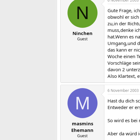
6 November 2003
N
Gute Frage, ich
obwohl er sich
zu,in der Rich
muss,denke ich 
Ninchen
hat.Wenn es na
Guest
Umgang,und das
das kann er ni
Woche einen Te
Vorschläge sei
davon 2 unterz
Also Klartext,
6 November 2003
M
Hast du dich 
Entweder er er
So wird es bei
masmins
Ehemann
Aber da würd i
Guest