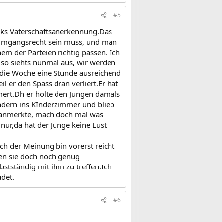
#5
ecks Vaterschaftsanerkennung.Das
 Umgangsrecht sein muss, und man
inem der Parteien richtig passen. Ich
(so siehts nunmal aus, wir werden
l die Woche eine Stunde ausreichend
il er den Spass dran verliert.Er hat
mmert.Dh er holte den Jungen damals
ndern ins KInderzimmer und blieb
 anmerkte, mach doch mal was
nur,da hat der Junge keine Lust
ich der Meinung bin vorerst reicht
nen sie doch noch genug
bstständig mit ihm zu treffen.Ich
adet.
#6