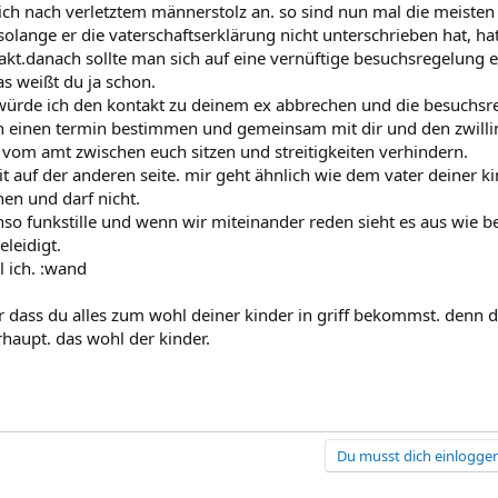
mich nach verletztem männerstolz an. so sind nun mal die meisten
: solange er die vaterschaftserklärung nicht unterschrieben hat, ha
fakt.danach sollte man sich auf eine vernüftige besuchsregelung 
as weißt du ja schon.
 würde ich den kontakt zu deinem ex abbrechen und die besuchs
 einen termin bestimmen und gemeinsam mit dir und den zwillin
vom amt zwischen euch sitzen und streitigkeiten verhindern.
it auf der anderen seite. mir geht ähnlich wie dem vater deiner k
hen und darf nicht.
enso funkstille und wenn wir miteinander reden sieht es aus wie b
leidigt.
l ich. :wand
r dass du alles zum wohl deiner kinder in griff bekommst. denn d
rhaupt. das wohl der kinder.
Du musst dich einloggen