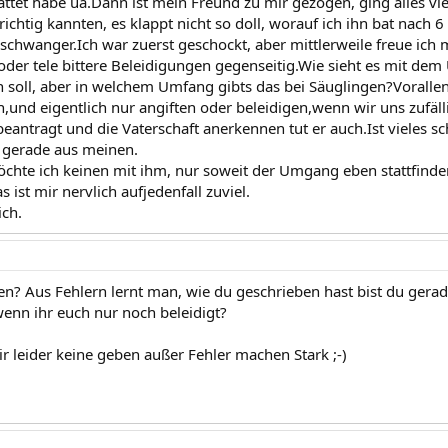
attet habe ua.Dann ist mein Freund zu mir gezogen, ging alles viel
richtig kannten, es klappt nicht so doll, worauf ich ihn bat nach
schwanger.Ich war zuerst geschockt, aber mittlerweile freue ich m
der tele bittere Beleidigungen gegenseitig.Wie sieht es mit dem
n soll, aber in welchem Umfang gibts das bei Säuglingen?Vorall
,und eigentlich nur angiften oder beleidigen,wenn wir uns zufäl
eantragt und die Vaterschaft anerkennen tut er auch.Ist vieles sc
e gerade aus meinen.
chte ich keinen mit ihm, nur soweit der Umgang eben stattfinde
 ist mir nervlich aufjedenfall zuviel.
ich.
n? Aus Fehlern lernt man, wie du geschrieben hast bist du gera
enn ihr euch nur noch beleidigt?
ir leider keine geben außer Fehler machen Stark ;-)