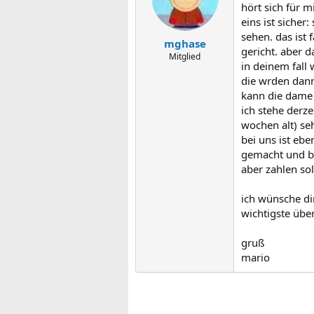
hört sich für 
eins ist sicher
sehen. das ist 
mghase
gericht. aber d
Mitglied
in deinem fall
die wrden dann
kann die dame 
ich stehe derze
wochen alt) se
bei uns ist eb
gemacht und be
aber zahlen sol
ich wünsche di
wichtigste übe
gruß
mario