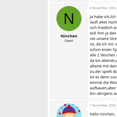
6 November 2003
N
Ja habe ich.Ic
läuft alles n
sich friedlich 
will ihm ja de
Ninchen
nie unsere Str
Guest
ist, da ich mir
schon einen 5j
alle 2 Wochen 
da bis abends
alleine mit de
zu,der spielt 
Ist es denn zuv
einmal die Woc
aufbauen,aber 
bin übrigens a
7 November 2003
hallo ninchen,