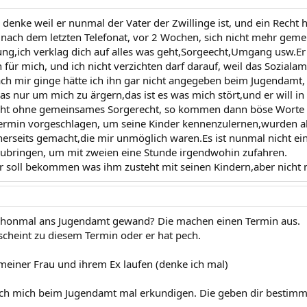
 denke weil er nunmal der Vater der Zwillinge ist, und ein Recht 
 nach dem letzten Telefonat, vor 2 Wochen, sich nicht mehr geme
tung,ich verklag dich auf alles was geht,Sorgeecht,Umgang usw.Er 
für mich, und ich nicht verzichten darf darauf, weil das Sozialam
ch mir ginge hätte ich ihn gar nicht angegeben beim Jugendamt, 
 nur um mich zu ärgern,das ist es was mich stört,und er will in
cht ohne gemeinsames Sorgerecht, so kommen dann böse Worte a
rmin vorgeschlagen, um seine Kinder kennenzulernen,wurden all
nerseits gemacht,die mir unmöglich waren.Es ist nunmal nicht ein
ubringen, um mit zweien eine Stunde irgendwohin zufahren.
 er soll bekommen was ihm zusteht mit seinen Kindern,aber nicht
schonmal ans Jugendamt gewand? Die machen einen Termin aus.
scheint zu diesem Termin oder er hat pech.
 meiner Frau und ihrem Ex laufen (denke ich mal)
ch mich beim Jugendamt mal erkundigen. Die geben dir bestimm