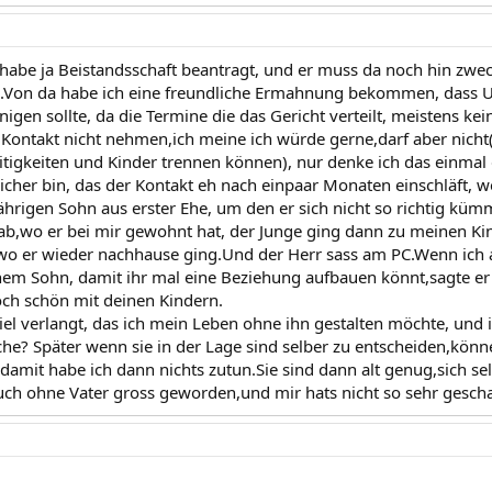
h habe ja Beistandsschaft beantragt, und er muss da noch hin zw
och.Von da habe ich eine freundliche Ermahnung bekommen, dass
einigen sollte, da die Termine die das Gericht verteilt, meistens ke
n Kontakt nicht nehmen,ich meine ich würde gerne,darf aber nicht
eitigkeiten und Kinder trennen können), nur denke ich das einma
 sicher bin, das der Kontakt eh nach einpaar Monaten einschläft, we
ährigen Sohn aus erster Ehe, um den er sich nicht so richtig kü
ab,wo er bei mir gewohnt hat, der Junge ging dann zu meinen Ki
,wo er wieder nachhause ging.Und der Herr sass am PC.Wenn ich
inem Sohn, damit ihr mal eine Beziehung aufbauen könnt,sagte er 
doch schön mit deinen Kindern.
iel verlangt, das ich mein Leben ohne ihn gestalten möchte, und 
he? Später wenn sie in der Lage sind selber zu entscheiden,kön
damit habe ich dann nichts zutun.Sie sind dann alt genug,sich sel
uch ohne Vater gross geworden,und mir hats nicht so sehr gesch