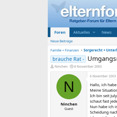
Foren
Aktuelles
News
Neue Beiträge
Familie + Finanzen
Umgangsr
brauche Rat -
E
E
Ninchen
6 November 2003
r
r
s
s
6 November 2003
t
t
N
Hallo, ich hab
e
e
l
l
Meine Situation
l
l
Ich bin seit Ju
e
t
schaut fast jed
Ninchen
r
a
Nun habe ich 
m
Guest
Scheidung nach