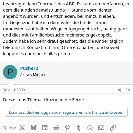
beantragte dann "normal" das ABR. Es kam zum Verfahren, in
dem die Kinder(damals3 und6) 1 Stunde vom Richter
angehört wurden, und entschieden, bei mir zu bleiben.
Im Gegenzug habe ich dem Vater die Kinder immer
mindestens auf halben Wege entgegengebracht, häufig ganz,
und dies mit Familienbesuche meinerseits gekoppelt.
Zudem habe ich sehr drauf geachtet, das die Kinder täglich
telefonisch Kontakt mit ihm, Oma etc. hatten, und soweit
klappte es dann auch alles prima.
Pusher2
P
Aktives Mitglied
30 April 2009
#6
Dies ist das Thema: Umzug in die Ferne
Du musst dich einloggen oder registrieren, um hier zu antworten.
X (Twitter)
Bluesky
LinkedIn
Reddit
Pinterest
Tumblr
WhatsApp
E-Mail
Link
Teilen: