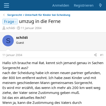
Anmelden
Registrieren
Sorgerecht + Unterhalt für Kinder bei Scheidung
umzug in die Ferne
Frage -
E
E
schildi
11 Januar 2004
r
r
s
s
schildi
S
t
t
Guest
e
e
l
l
l
l
11 Januar 2004
#1
e
t
r
a
Hallo ich brauche mal Rat. kennt sich jemand genau in Sachen
m
Sorgerecht aus?
nach der Scheidung habe ich einen neuen partner gefunden,
der 800 km entfernt wohnt. Ich habe zwei Kinder und mit
meinem geschiedenen Mann gemeinsames Sorgerecht.
Es wird mir erzählt, das wenn ich mehr als 200 km weit weg
ziehe, der Vater seine Zustimmung geben muß.
Ist das ein aktuelles Recht?
Wenn ja, kann die Zustimmung des Vaters durch