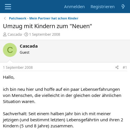
Anmelden
Registrieren
Patchwork - Mein Partner hat schon Kinder
Umzug mit Kindern zum "Neuen"
E
E
Cascada
1 September 2008
r
r
s
s
Cascada
C
t
t
Guest
e
e
l
l
l
l
1 September 2008
#1
e
t
r
a
Hallo,
m
ich bin neu hier und hoffe auf ein paar Lebenserfahrungen
von Menschen, die vielleicht in der gleichen oder ähnlichen
Situation waren.
Sachverhalt: Seit einem halben Jahr bin ich mit meiner
jetzigen (und bestimmt letzten) Lebensgefährtin und ihren 2
Kindern (5 und 8 Jahre) zusammen.