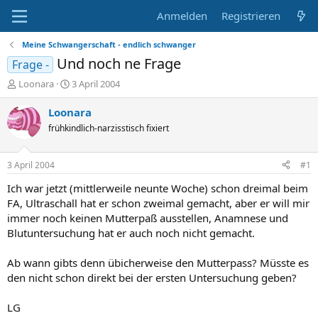
Anmelden
Registrieren
Meine Schwangerschaft - endlich schwanger
Und noch ne Frage
Frage -
E
E
Loonara
3 April 2004
r
r
s
s
Loonara
t
t
frühkindlich-narzisstisch fixiert
e
e
l
l
l
l
3 April 2004
#1
e
t
r
a
Ich war jetzt (mittlerweile neunte Woche) schon dreimal beim
m
FA, Ultraschall hat er schon zweimal gemacht, aber er will mir
immer noch keinen Mutterpaß ausstellen, Anamnese und
Blutuntersuchung hat er auch noch nicht gemacht.
Ab wann gibts denn übicherweise den Mutterpass? Müsste es
den nicht schon direkt bei der ersten Untersuchung geben?
LG