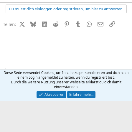
Du musst dich einloggen oder registrieren, um hier zu antworten.
X (Twitter)
Bluesky
LinkedIn
Reddit
Pinterest
Tumblr
WhatsApp
E-Mail
Link
Teilen:
Meine Schwangerschaft - endlich schwanger
Diese Seite verwendet Cookies, um Inhalte zu personalisieren und dich nach
einem Login angemeldet zu halten, wenn du registriert bist.
Durch die weitere Nutzung unserer Webseite erklärst du dich damit
Kontakt
Nutzungsbedingungen
Datenschutz
Hilfe
R
einverstanden.
S
S
®
Community platform by XenForo
© 2010-2026 XenForo Ltd.
Akzeptieren
Erfahre mehr…