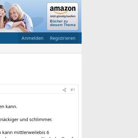
Anmelden
Registrieren
#1
en kann.
tnäckiger und schlimmer.
h kann mittlerweilebis 6