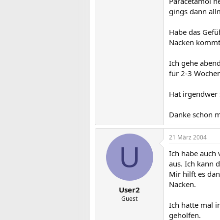
Paracetamol n
gings dann allm
Habe das Gefüh
Nacken kommt
Ich gehe abend
für 2-3 Wochen
Hat irgendwer
Danke schon m
21 März 2004
U
Ich habe auch 
aus. Ich kann 
Mir hilft es d
Nacken.
User2
Guest
Ich hatte mal 
geholfen.