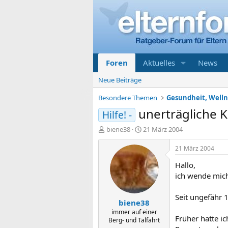
Foren
Aktuelles
News
Neue Beiträge
Besondere Themen
Gesundheit, Welln
unerträgliche 
Hilfe! -
E
E
biene38
21 März 2004
r
r
s
s
21 März 2004
t
t
Hallo,
e
e
l
l
ich wende mich
l
l
e
t
Seit ungefähr 
biene38
r
a
m
immer auf einer
Früher hatte ic
Berg- und Talfahrt