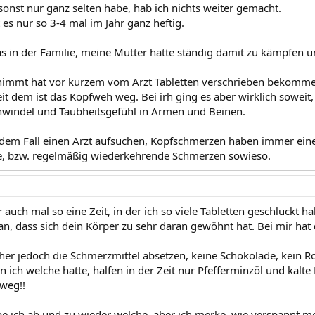
sonst nur ganz selten habe, hab ich nichts weiter gemacht.
es nur so 3-4 mal im Jahr ganz heftig.
das in der Familie, meine Mutter hatte ständig damit zu kämpfen 
immt hat vor kurzem vom Arzt Tabletten verschrieben bekommen
t dem ist das Kopfweh weg. Bei irh ging es aber wirklich soweit
hwindel und Taubheitsgefühl in Armen und Beinen.
edem Fall einen Arzt aufsuchen, Kopfschmerzen haben immer ein
e, bzw. regelmäßig wiederkehrende Schmerzen sowieso.
r auch mal so eine Zeit, in der ich so viele Tabletten geschluckt hab
an, dass sich dein Körper zu sehr daran gewöhnt hat. Bei mir ha
her jedoch die Schmerzmittel absetzen, keine Schokolade, kein Ro
 ich welche hatte, halfen in der Zeit nur Pfefferminzöl und kalte
weg!!
e ich ab und zu wieder welche, aber ich merke, wie verspannt 