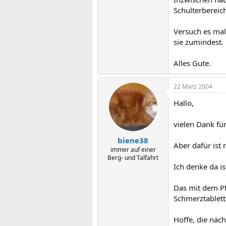
Schulterbereic
Versuch es mal
sie zumindest.
Alles Gute.
22 März 2004
Hallo,
vielen Dank fü
biene38
Aber dafür ist
immer auf einer
Berg- und Talfahrt
Ich denke da 
Das mit dem Pf
Schmerztablett
Hoffe, die nächs