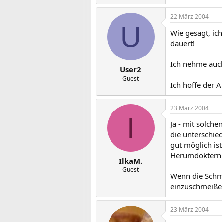
22 März 2004
U
Wie gesagt, ic
dauert!
Ich nehme auch 
User2
Guest
Ich hoffe der A
23 März 2004
I
Ja - mit solch
die unterschie
gut möglich ist
Herumdoktern
IlkaM.
Guest
Wenn die Schme
einzuschmeiße
23 März 2004