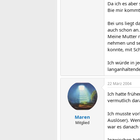
Da ich es aber 
Bie mir kommt 
Bei uns liegt 
auch schon an.
Meine Mutter n
nehmen und sei
konnte, mit Sc
Ich würde in j
langanhaltend
22 März 2004
Ich hatte frühe
vermutlich dar
Ich musste vor
Maren
Auslöser). Wenn
Mitglied
war es danach 
Inzwischen hab