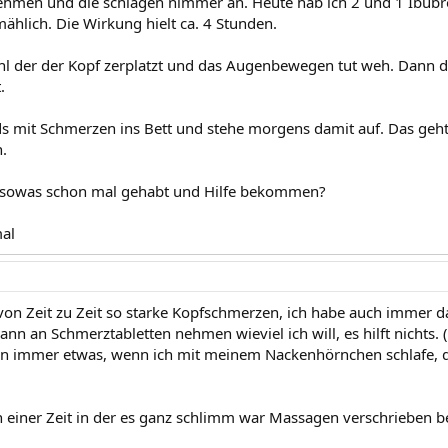
ehmen und die schlagen nimmer an. Heute hab ich 2 und 1 Ibub
ählich. Die Wirkung hielt ca. 4 Stunden.
l der der Kopf zerplatzt und das Augenbewegen tut weh. Dann d
.
s mit Schmerzen ins Bett und stehe morgens damit auf. Das geht 
.
 sowas schon mal gehabt und Hilfe bekommen?
al
von Zeit zu Zeit so starke Kopfschmerzen, ich habe auch immer 
dann an Schmerztabletten nehmen wieviel ich will, es hilft nicht
ann immer etwas, wenn ich mit meinem Nackenhörnchen schlafe, d
in einer Zeit in der es ganz schlimm war Massagen verschrieben