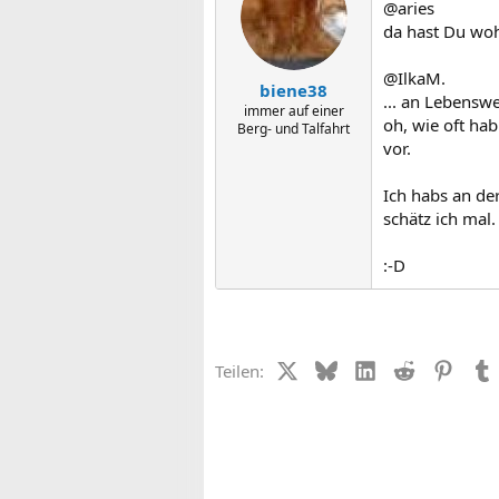
@aries
da hast Du woh
@IlkaM.
biene38
... an Lebenswe
immer auf einer
oh, wie oft ha
Berg- und Talfahrt
vor.
Ich habs an der
schätz ich mal.
:-D
X (Twitter)
Bluesky
LinkedIn
Reddit
Pinter
Teilen: