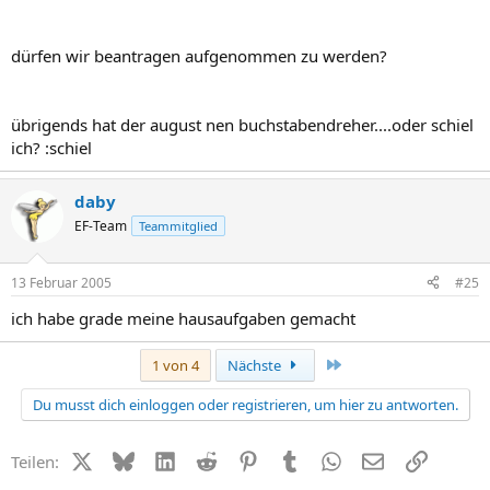
dürfen wir beantragen aufgenommen zu werden?
übrigends hat der august nen buchstabendreher....oder schiel
ich? :schiel
daby
EF-Team
Teammitglied
13 Februar 2005
#25
ich habe grade meine hausaufgaben gemacht
Letzte
1 von 4
Nächste
Du musst dich einloggen oder registrieren, um hier zu antworten.
X (Twitter)
Bluesky
LinkedIn
Reddit
Pinterest
Tumblr
WhatsApp
E-Mail
Link
Teilen: