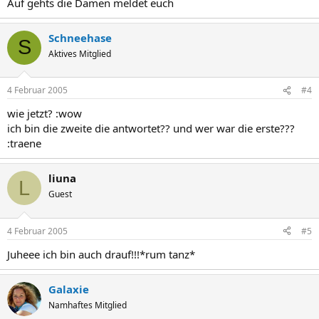
Auf gehts die Damen meldet euch
Schneehase
S
Aktives Mitglied
4 Februar 2005
#4
wie jetzt? :wow
ich bin die zweite die antwortet?? und wer war die erste???
:traene
liuna
L
Guest
4 Februar 2005
#5
Juheee ich bin auch drauf!!!*rum tanz*
Galaxie
Namhaftes Mitglied