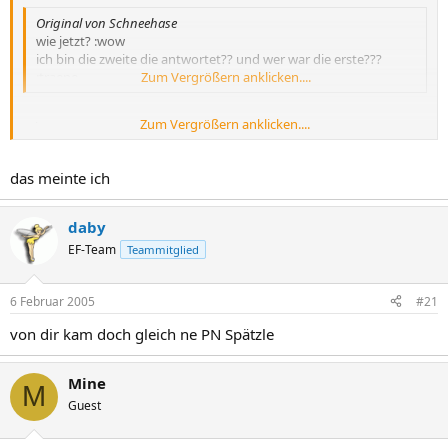
Original von Schneehase
wie jetzt? :wow
ich bin die zweite die antwortet?? und wer war die erste???
:traene
Zum Vergrößern anklicken....
Zum Vergrößern anklicken....
mine
das meinte ich
daby
EF-Team
Teammitglied
6 Februar 2005
#21
von dir kam doch gleich ne PN Spätzle
Mine
M
Guest