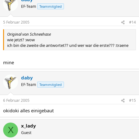
EF-Team
Teammitglied
5 Februar 2005
#14
Original von Schneehase
wie jetzt? :wow
ich bin die zweite die antwortet?? und wer war die erste??? :traene
mine
daby
EF-Team
Teammitglied
6 Februar 2005
#15
okidoki alles einigebaut
x_lady
X
Guest