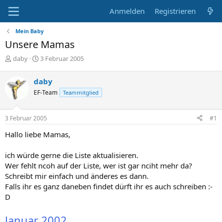
Anmelden
Registrieren
Mein Baby
Unsere Mamas
E
E
daby
3 Februar 2005
r
r
s
s
daby
t
t
EF-Team
Teammitglied
e
e
l
l
l
l
3 Februar 2005
#1
e
t
r
a
Hallo liebe Mamas,
m
ich würde gerne die Liste aktualisieren.
Wer fehlt ncoh auf der Liste, wer ist gar nciht mehr da?
Schreibt mir einfach und änderes es dann.
Falls ihr es ganz daneben findet dürft ihr es auch schreiben :-
D
Januar 2002