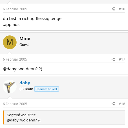
6 Februar 2005
#16
du bist ja richtig fleissig :engel
:applaus
Mine
M
Guest
6 Februar 2005
#17
@daby: wo denn? ?(
daby
EF-Team
Teammitglied
6 Februar 2005
#18
Original von Mine
@daby: wo denn? ?(