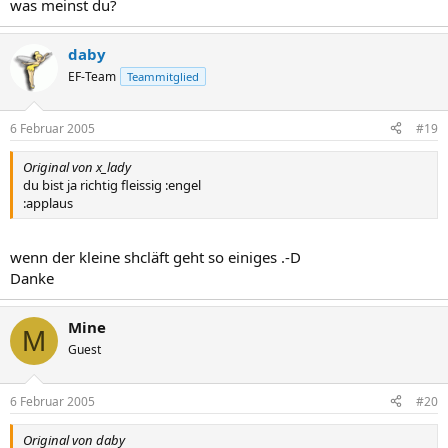
was meinst du?
daby
EF-Team
Teammitglied
6 Februar 2005
#19
Original von x_lady
du bist ja richtig fleissig :engel
:applaus
wenn der kleine shcläft geht so einiges .-D
Danke
Mine
M
Guest
6 Februar 2005
#20
Original von daby