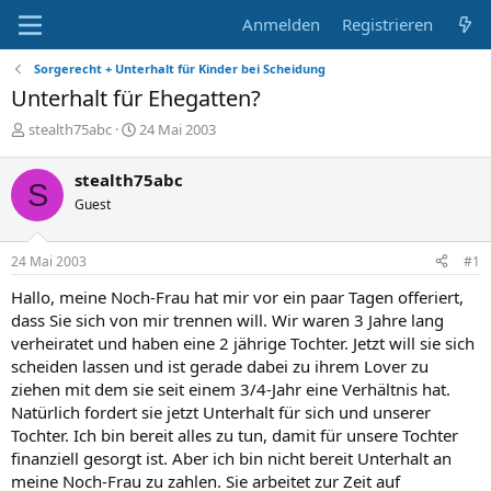
Anmelden
Registrieren
Sorgerecht + Unterhalt für Kinder bei Scheidung
Unterhalt für Ehegatten?
E
E
stealth75abc
24 Mai 2003
r
r
s
s
stealth75abc
S
t
t
Guest
e
e
l
l
l
l
24 Mai 2003
#1
e
t
r
a
Hallo, meine Noch-Frau hat mir vor ein paar Tagen offeriert,
m
dass Sie sich von mir trennen will. Wir waren 3 Jahre lang
verheiratet und haben eine 2 jährige Tochter. Jetzt will sie sich
scheiden lassen und ist gerade dabei zu ihrem Lover zu
ziehen mit dem sie seit einem 3/4-Jahr eine Verhältnis hat.
Natürlich fordert sie jetzt Unterhalt für sich und unserer
Tochter. Ich bin bereit alles zu tun, damit für unsere Tochter
finanziell gesorgt ist. Aber ich bin nicht bereit Unterhalt an
meine Noch-Frau zu zahlen. Sie arbeitet zur Zeit auf