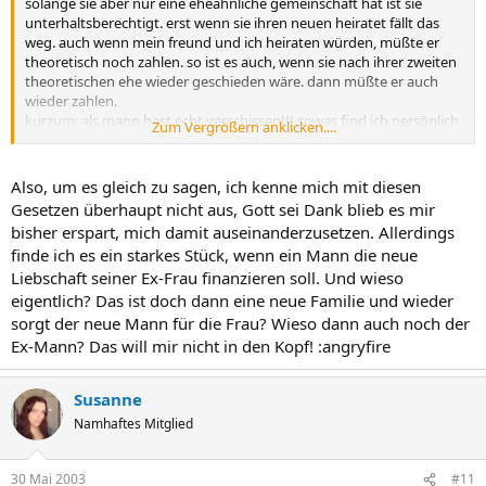
solange sie aber nur eine eheähnliche gemeinschaft hat ist sie
unterhaltsberechtigt. erst wenn sie ihren neuen heiratet fällt das
weg. auch wenn mein freund und ich heiraten würden, müßte er
theoretisch noch zahlen. so ist es auch, wenn sie nach ihrer zweiten
theoretischen ehe wieder geschieden wäre. dann müßte er auch
wieder zahlen.
kurzum: als mann hast echt verschissen!!! sowas find ich persönlich
Zum Vergrößern anklicken....
absolut unfair!
Also, um es gleich zu sagen, ich kenne mich mit diesen
Gesetzen überhaupt nicht aus, Gott sei Dank blieb es mir
bisher erspart, mich damit auseinanderzusetzen. Allerdings
finde ich es ein starkes Stück, wenn ein Mann die neue
Liebschaft seiner Ex-Frau finanzieren soll. Und wieso
eigentlich? Das ist doch dann eine neue Familie und wieder
sorgt der neue Mann für die Frau? Wieso dann auch noch der
Ex-Mann? Das will mir nicht in den Kopf! :angryfire
Susanne
Namhaftes Mitglied
30 Mai 2003
#11