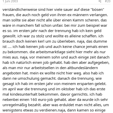
1 Juni 2003
#20
verständlicherweise sind hier viele sauer auf diese "bösen"
frauen, die auch noch geld von ihren ex-männern verlangen.
man sollte sie aber nicht alle über einen Kamm scheren. das
wäre in manchem fall schon unfair. bei mir zum beispiel war
es so. im ersten jahr nach der trennung hab ich kein geld
gewollt. ich war zu stolz und wollte es alleine schaffen. ich
brauch doch keinen kerl um zu überleben. naja, das dumme
ist .... ich hab keinen job und auch keine chance jemals einen
zu bekommen. die arbeitsmarktlage sieht hier mehr als nur
mies aus. naja, vor meinem sohn und auch einige zeit danach
hab ich natürlich einen job gehabt. hab den aber aufgegeben,
als man mir nur arbeitstsellen in den altbundesländern
angeboten hat. mein ex wollte nicht hier weg. also hab ich
dann ne umschulung gemacht. danach die trennung. wie
gesagt ich hab im ersten jahr von meinem ersparten gelebt.
im april war die trennung und im oktober hab ich das erste
mal kindesunterhalt bekommen. davor garnichts. ich hab
nebenbei einen 160 euro-job gehabt. aber da wurde ich sehr
unregelmäßig bezahlt. aber was erduldet man nicht alles, um
wenigstens etwas zu verdienen.naja, dann kamen so einige