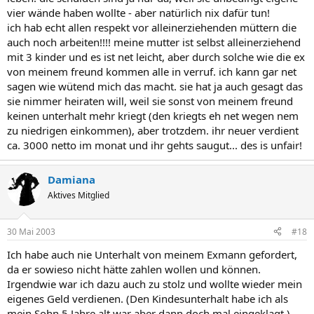
vier wände haben wollte - aber natürlich nix dafür tun!
ich hab echt allen respekt vor alleinerziehenden müttern die
auch noch arbeiten!!!! meine mutter ist selbst alleinerziehend
mit 3 kinder und es ist net leicht, aber durch solche wie die ex
von meinem freund kommen alle in verruf. ich kann gar net
sagen wie wütend mich das macht. sie hat ja auch gesagt das
sie nimmer heiraten will, weil sie sonst von meinem freund
keinen unterhalt mehr kriegt (den kriegts eh net wegen nem
zu niedrigen einkommen), aber trotzdem. ihr neuer verdient
ca. 3000 netto im monat und ihr gehts saugut... des is unfair!
Damiana
Aktives Mitglied
30 Mai 2003
#18
Ich habe auch nie Unterhalt von meinem Exmann gefordert,
da er sowieso nicht hätte zahlen wollen und können.
Irgendwie war ich dazu auch zu stolz und wollte wieder mein
eigenes Geld verdienen. (Den Kindesunterhalt habe ich als
mein Sohn 5 Jahre alt war aber dann doch mal eingeklagt.)