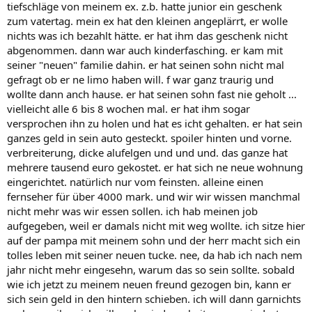
tiefschläge von meinem ex. z.b. hatte junior ein geschenk
zum vatertag. mein ex hat den kleinen angeplärrt, er wolle
nichts was ich bezahlt hätte. er hat ihm das geschenk nicht
abgenommen. dann war auch kinderfasching. er kam mit
seiner "neuen" familie dahin. er hat seinen sohn nicht mal
gefragt ob er ne limo haben will. f war ganz traurig und
wollte dann anch hause. er hat seinen sohn fast nie geholt ...
vielleicht alle 6 bis 8 wochen mal. er hat ihm sogar
versprochen ihn zu holen und hat es icht gehalten. er hat sein
ganzes geld in sein auto gesteckt. spoiler hinten und vorne.
verbreiterung, dicke alufelgen und und und. das ganze hat
mehrere tausend euro gekostet. er hat sich ne neue wohnung
eingerichtet. natürlich nur vom feinsten. alleine einen
fernseher für über 4000 mark. und wir wir wissen manchmal
nicht mehr was wir essen sollen. ich hab meinen job
aufgegeben, weil er damals nicht mit weg wollte. ich sitze hier
auf der pampa mit meinem sohn und der herr macht sich ein
tolles leben mit seiner neuen tucke. nee, da hab ich nach nem
jahr nicht mehr eingesehn, warum das so sein sollte. sobald
wie ich jetzt zu meinem neuen freund gezogen bin, kann er
sich sein geld in den hintern schieben. ich will dann garnichts