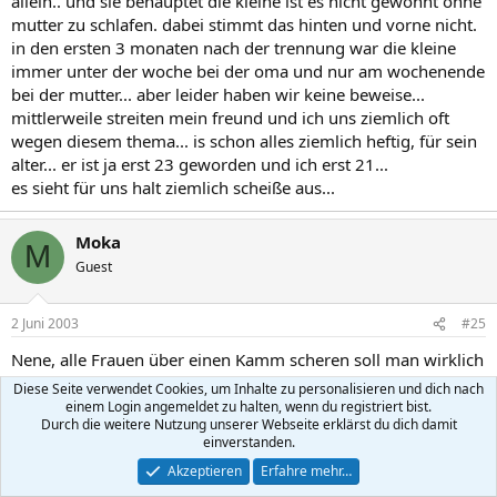
allein.. und sie behauptet die kleine ist es nicht gewohnt ohne
mutter zu schlafen. dabei stimmt das hinten und vorne nicht.
in den ersten 3 monaten nach der trennung war die kleine
immer unter der woche bei der oma und nur am wochenende
bei der mutter... aber leider haben wir keine beweise...
mittlerweile streiten mein freund und ich uns ziemlich oft
wegen diesem thema... is schon alles ziemlich heftig, für sein
alter... er ist ja erst 23 geworden und ich erst 21...
es sieht für uns halt ziemlich scheiße aus...
Moka
M
Guest
2 Juni 2003
#25
Nene, alle Frauen über einen Kamm scheren soll man wirklich
nicht.
Diese Seite verwendet Cookies, um Inhalte zu personalisieren und dich nach
Dürfte aber auch in meiner letzten Antwort rüber gekommen
einem Login angemeldet zu halten, wenn du registriert bist.
Durch die weitere Nutzung unserer Webseite erklärst du dich damit
sein.
einverstanden.
Akzeptieren
Erfahre mehr…
Meine Mutter musste uns drei Kinder jahrelang alleine