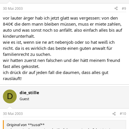
30 Mai 2003
#9
vor lauter ärger hab ich jetzt glatt was vergessen: von den
840€ die dem mann bleiben müssen, muss er miete zahlen,
auto und was sonst noch so anfällt. also einfach alles bis auf
kinderunterhalt.
wie es ist, wenn sie ne art nebenjob oder so hat weiß ich
nicht. da is es wirklich das beste einen guten anwalt für
familienrecht zu suchen.
wir hatten zuerst nen falschen und der hätt meinem freund
fast alles gekostet.
ich drück dir auf jeden fall die daumen, dass alles gut
rausläuft!
die_stille
D
Guest
30 Mai 2003
#10
Original von **susal**