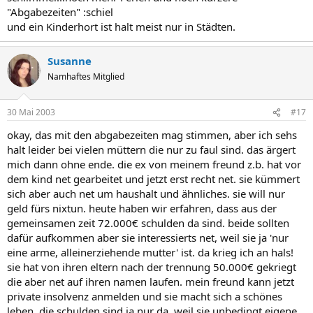
"Abgabezeiten" :schiel
und ein Kinderhort ist halt meist nur in Städten.
Susanne
Namhaftes Mitglied
30 Mai 2003
#17
okay, das mit den abgabezeiten mag stimmen, aber ich sehs
halt leider bei vielen müttern die nur zu faul sind. das ärgert
mich dann ohne ende. die ex von meinem freund z.b. hat vor
dem kind net gearbeitet und jetzt erst recht net. sie kümmert
sich aber auch net um haushalt und ähnliches. sie will nur
geld fürs nixtun. heute haben wir erfahren, dass aus der
gemeinsamen zeit 72.000€ schulden da sind. beide sollten
dafür aufkommen aber sie interessierts net, weil sie ja 'nur
eine arme, alleinerziehende mutter' ist. da krieg ich an hals!
sie hat von ihren eltern nach der trennung 50.000€ gekriegt
die aber net auf ihren namen laufen. mein freund kann jetzt
private insolvenz anmelden und sie macht sich a schönes
leben. die schulden sind ja nur da, weil sie unbedingt eigene