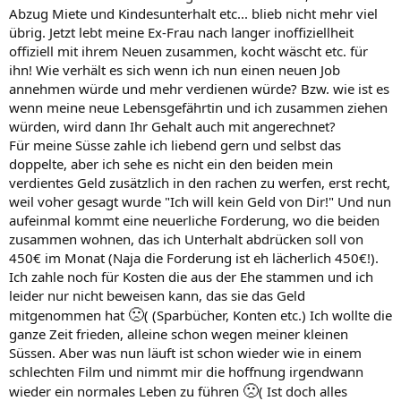
Abzug Miete und Kindesunterhalt etc... blieb nicht mehr viel
übrig. Jetzt lebt meine Ex-Frau nach langer inoffiziellheit
offiziell mit ihrem Neuen zusammen, kocht wäscht etc. für
ihn! Wie verhält es sich wenn ich nun einen neuen Job
annehmen würde und mehr verdienen würde? Bzw. wie ist es
wenn meine neue Lebensgefährtin und ich zusammen ziehen
würden, wird dann Ihr Gehalt auch mit angerechnet?
Für meine Süsse zahle ich liebend gern und selbst das
doppelte, aber ich sehe es nicht ein den beiden mein
verdientes Geld zusätzlich in den rachen zu werfen, erst recht,
weil voher gesagt wurde "Ich will kein Geld von Dir!" Und nun
aufeinmal kommt eine neuerliche Forderung, wo die beiden
zusammen wohnen, das ich Unterhalt abdrücken soll von
450€ im Monat (Naja die Forderung ist eh lächerlich 450€!).
Ich zahle noch für Kosten die aus der Ehe stammen und ich
leider nur nicht beweisen kann, das sie das Geld
🙁
mitgenommen hat
( (Sparbücher, Konten etc.) Ich wollte die
ganze Zeit frieden, alleine schon wegen meiner kleinen
Süssen. Aber was nun läuft ist schon wieder wie in einem
schlechten Film und nimmt mir die hoffnung irgendwann
🙁
wieder ein normales Leben zu führen
( Ist doch alles