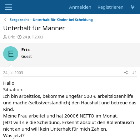
Anmelden
Registrieren
Sorgerecht + Unterhalt für Kinder bei Scheidung
Unterhalt für Männer
E
E
Eric
24 Juli 2003
r
r
s
s
Eric
E
t
t
Guest
e
e
l
l
l
l
24 Juli 2003
#1
e
t
r
a
Hallo,
m
Situation:
Ich bin arbeitslos, bekomme ungefär 500 € arbeitslosenhilfe
und mache (selbstverständlich) den Haushalt und betreue das
Kind.
Meine Frau arbeitet und hat 2000€ NETTO im Monat.
Jetzt will sie die Scheidung. Erkennt absolut den Rollentausch
nicht an und will kein Unterhalt für mich Zahlen.
Was jetzt?