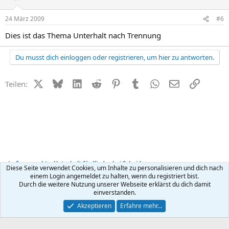
24 März 2009
#6
Dies ist das Thema Unterhalt nach Trennung
Du musst dich einloggen oder registrieren, um hier zu antworten.
X (Twitter)
Bluesky
LinkedIn
Reddit
Pinterest
Tumblr
WhatsApp
E-Mail
Link
Teilen:
Sorgerecht + Unterhalt für Kinder bei Scheidung
Diese Seite verwendet Cookies, um Inhalte zu personalisieren und dich nach
einem Login angemeldet zu halten, wenn du registriert bist.
Durch die weitere Nutzung unserer Webseite erklärst du dich damit
Kontakt
Nutzungsbedingungen
Datenschutz
Hilfe
R
einverstanden.
S
S
®
Community platform by XenForo
© 2010-2026 XenForo Ltd.
Akzeptieren
Erfahre mehr…