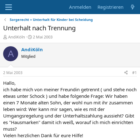
Anmelden
Registrieren
Sorgerecht + Unterhalt für Kinder bei Scheidung
Unterhalt nach Trennung
E
E
AndiKöln
2 Mai 2003
r
r
s
s
AndiKöln
A
t
t
Mitglied
e
e
l
l
l
l
2 Mai 2003
#1
e
t
r
a
Hallo,
m
ich habe mich von meiner Freundin getrennt ( und stehe noch
etwas unter Schock ) und habe folgende Frage: Wir haben
einen 7 Monate alten Sohn, der wohl nun mit ihr zusammen
leben wird: Wer kann mir sagen, wie es mit der
Umgangsregelung und der Unterhaltszahlung aussieht? Gibt
es "Hausmarken" damit ich weiß, worauf ich mich einrichten
muss?
Vielen herzlichen Dank für eure Hilfe!