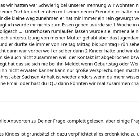
as wir hatten war Schwierig bei unserer Trennung wir wohnten
meiner Tochter und er oben mit seiner neuen Freundin,er hatte 
ir die kleine weg zunehmen er hat mir immer ein rein gewürgt wo
gt ich würde ihr nichts zum Essen geben ,würde sie 1 Woche in
vollgesch..... Unterhosen rumlaufen lassen würde sie immer allein
noch unterstützung von meiner Mutter gehabt aber das Jugendam
nd er durfte sie immer von Freitag Mittag bis Sonntag Früh sehe
ht dann war vorbei weil er selber dann 2 Kinder hatte und wir
un sie auch nicht zusammen weil der Kontakt ist abgebrochen bzw:s
egt hat das sie sich nie bei ihn Meldet wenn Geburtstag oder Wei
ihn nicht erwaten kanner kann nur große Versprechungen mache
hnst aber Sachsen Anhalt ist wieder anders wenn du mehr wisse
ine Email oder hast du IQU dann könnten wir mal zusammen cha
alle Antworten zu Deiner Frage komplett gelesen, aber einige Frag
es Kindes ist grundsätzlich dazu verpflichtet alles erdenkliche 