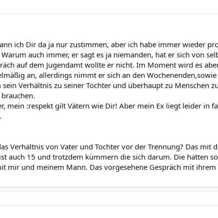
kann ich Dir da ja nur zustimmen, aber ich habe immer wieder prob
 Warum auch immer, er sagt es ja niemanden, hat er sich von sel
äch auf dem Jugendamt wollte er nicht. Im Moment wird es aber w
lmäßig an, allerdings nimmt er sich an den Wochenenden,sowie 
Um sein Verhältnis zu seiner Tochter und überhaupt zu Menschen 
 brauchen.
 mein :respekt gilt Vätern wie Dir! Aber mein Ex liegt leider in f
.
as Verhältnis von Vater und Tochter vor der Trennung? Das mit d
ist auch 15 und trotzdem kümmern die sich darum. Die hatten s
mit mir und meinem Mann. Das vorgesehene Gespräch mit ihrem Vat