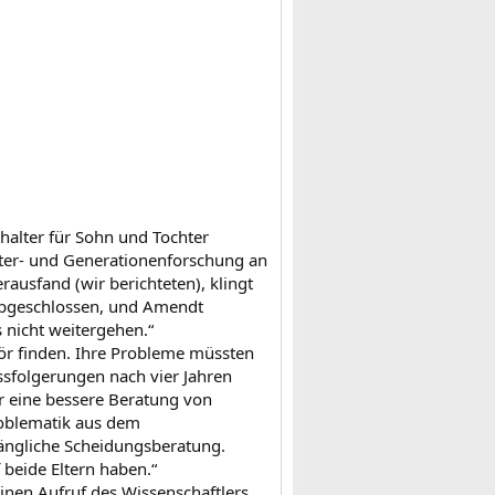
halter für Sohn und Tochter
hter- und Generationenforschung an
ausfand (wir berichteten), klingt
 abgeschlossen, und Amendt
s nicht weitergehen.“
hör finden. Ihre Probleme müssten
ssfolgerungen nach vier Jahren
r eine bessere Beratung von
oblematik aus dem
gängliche Scheidungsberatung.
 beide Eltern haben.“
inen Aufruf des Wissenschaftlers