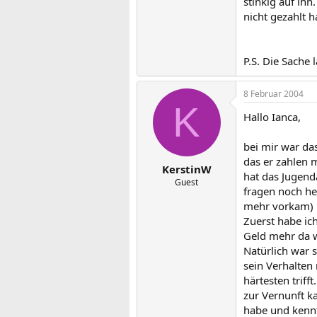
stinkig auf ih
nicht gezahlt h
P.S. Die Sache 
8 Februar 2004
K
Hallo Ianca,
bei mir war das
das er zahlen 
KerstinW
hat das Jugend
Guest
fragen noch heu
mehr vorkam) 
Zuerst habe ich
Geld mehr da w
Natürlich war 
sein Verhalten
härtesten triff
zur Vernunft ka
habe und kennt