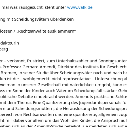
mal was rausgesucht, steht unter
www.vafk.de:
g mit Scheidungsvätern überdenken
lossen / „Rechtsanwälte ausklammern“
edakteurin
berg
r – verkannt, frustriert, zum Unterhaltszahler und Sonntagsunter
s Professor Gerhard Amendt, Direktor des Instituts für Geschlec
t Bremen, in seiner Studie über Scheidungsväter nach und nach her
Nun ist die – wohlgemerkt: nicht repräsentative – Untersuchung
 wie man in unserer Gesellschaft mit Väterlichkeit umgeht, kann e
ass im Sinne der Kinder auch Väter im Scheidungsfall stärker Ge
 politische Debatte eingebracht werden. Amendts praktische Schlu
mit dem Thema: Eine Qualifizierung des Jugendamtspersonals fü
ern und Scheidungsmüttern; die Herauslösung der Scheidungspr
bereich von Rechtsanwälten und eine qualifizierte, allgemein zu
ht mir dabei vor allem um das Wohl der Kinder, die Anspruch auf
ben sich an der Amendt-Studie beteiligt, sie meldeten sich auf e