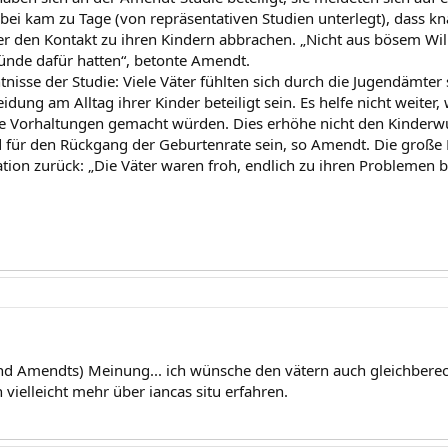
abei kam zu Tage (von repräsentativen Studien unterlegt), dass k
r den Kontakt zu ihren Kindern abbrachen. „Nicht aus bösem Will
ründe dafür hatten“, betonte Amendt.
tnisse der Studie: Viele Väter fühlten sich durch die Jugendämter
idung am Alltag ihrer Kinder beteiligt sein. Es helfe nicht weit
rte Vorhaltungen gemacht würden. Dies erhöhe nicht den Kinde
 für den Rückgang der Geburtenrate sein, so Amendt. Die große R
ation zurück: „Die Väter waren froh, endlich zu ihren Probleme
nd Amendts) Meinung... ich wünsche den vätern auch gleichbere
n vielleicht mehr über iancas situ erfahren.