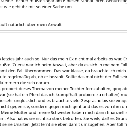
n. Meine Tochter müßte sogar am 6 diesen Monat ihren Geburtstag
at wie geht ihr mit so einer Sache um .
läuft natürlich über mein Anwalt
 letztes Jahr auch so. Nur das mein Ex nicht mal arbeitslos war. 
mußte. Zuerst war ich beim Anwalt, aber da es sich in meinem Fal
amt den Fall übernommen. Das war klasse, da brauchte ich mic
te regelmäßig ab, ob er bezahlt. Sollte das mal nicht der Fall sei
kümmern die sich darum.
 probiert dieses Thema von meiner Tochter fernzuhalten, ging aber
ar (sie hat ein Pferd das ich krampfhaft probiere zu erhalten) mu
sie sehr unglücklich und es brauchte viele Gespräche bis sie ein
 nicht gegen sie, sondern gegen mich geht und das es von ihm unb
t. Meine Mutter und meine Schwester haben mich dann finanziell s
m. Also hat es sie nicht so stark betroffen. Sie weiß, daß es Grü
 seine Unarten. Jetzt lernt sie eben damit umzugehen. Aber toll f