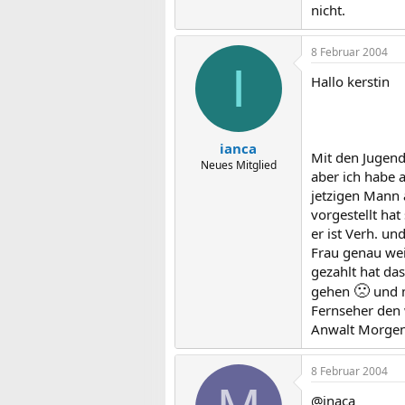
nicht.
8 Februar 2004
I
Hallo kerstin
ianca
Mit den Jugend
Neues Mitglied
aber ich habe 
jetzigen Mann 
vorgestellt hat
er ist Verh. u
Frau genau wei
gezahlt hat da
🙁
gehen
und m
Fernseher den 
Anwalt Morgen
8 Februar 2004
@inaca