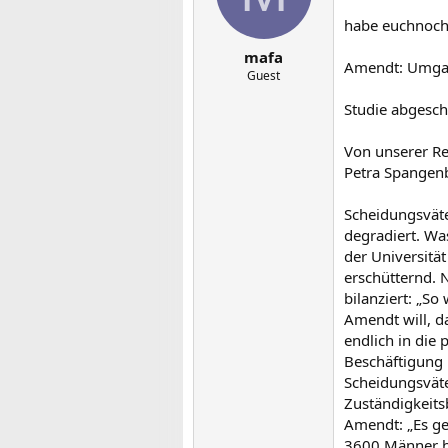
habe euchnoch 
mafa
Amendt: Umgan
Guest
Studie abgesch
Von unserer R
Petra Spangen
Scheidungsväte
degradiert. Wa
der Universitä
erschütternd. 
bilanziert: „So
Amendt will, d
endlich in die
Beschäftigung 
Scheidungsvät
Zuständigkeits
Amendt: „Es ge
3600 Männer ha