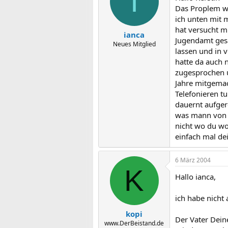
I
Das Proplem w
ich unten mit 
hat versucht m
ianca
Jugendamt gesa
Neues Mitglied
lassen und in 
hatte da auch 
zugesprochen u
Jahre mitgemac
Telefonieren t
dauernt aufger
was mann von 
nicht wo du wo
einfach mal de
6 März 2004
K
Hallo ianca,
ich habe nicht 
kopi
Der Vater Dein
www.DerBeistand.de