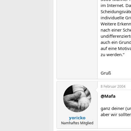
im Internet. D
Scheidungsväte
individuelle G
Weitere Erkenn
nach einer Sche
undifferenzie
auch ein Grund
auf eine Motiv
zu werden.“
Gruß
8 Februar 2004
@Mafa
ganz deiner (u
aber wir sollte
yoricko
Namhaftes Mitglied