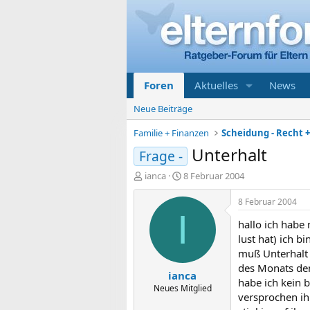
Foren
Aktuelles
News
Neue Beiträge
Familie + Finanzen
Scheidung - Recht 
Unterhalt
Frage -
E
E
ianca
8 Februar 2004
r
r
s
s
8 Februar 2004
t
t
I
hallo ich habe 
e
e
l
l
lust hat) ich 
l
l
muß Unterhalt z
e
t
des Monats den
ianca
r
a
habe ich kein 
m
Neues Mitglied
versprochen ih