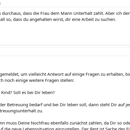
3
s durchaus, dass die Frau dem Mann Unterhalt zahlt. Aber ich den
l so, dass du angehalten wirst, dir eine Arbeit zu suchen.
gemeldet, um vielleicht Antwort auf einige Fragen zu erhalten, bi
ch noch einige weitere Fragen stellen:
s Kind? Soll es bei Dir leben?
er Betreuung bedarf und bei Dir leben soll, dann steht Dir auf je
reuungsunterhalt zu.
nn muss Deine Nochfrau ebenfalls zunächst zahlen, da Dir so od
uf die neue Lebenssituation einzustellen. Der Rest ist Sache des Ei