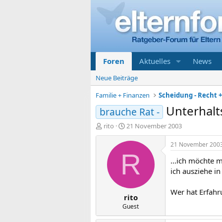
Foren
Aktuelles
News
Neue Beiträge
Familie + Finanzen
Scheidung - Recht 
Unterhal
brauche Rat -
E
E
rito
21 November 2003
r
r
s
s
21 November 200
t
t
R
...ich möchte 
e
e
l
l
ich ausziehe 
l
l
e
t
Wer hat Erfahr
rito
r
a
m
Guest