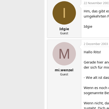
22 November 200
I
Hm, das gibt e
umgekehrten Fal
Idgie
Idgie
Guest
2 Dezember 2003
M
Hallo Rito!
Gerade hier an
der sich für mi
mi.wenzel
Guest
- Wie alt ist da
Wenn es noch d
sogenannte Bet
Wenn nicht, da
zusteht, Dich a