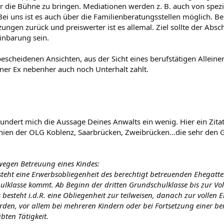
r die Bühne zu bringen. Mediationen werden z. B. auch von spezi
Bei uns ist es auch über die Familienberatungsstellen möglich. B
ungen zurück und preiswerter ist es allemal. Ziel sollte der Absc
inbarung sein.
escheidenen Ansichten, aus der Sicht eines berufstätigen Alleine
iner Ex nebenher auch noch Unterhalt zahlt.
undert mich die Aussage Deines Anwalts ein wenig. Hier ein Zi
linien der OLG Koblenz, Saarbrücken, Zweibrücken...die sehr de
wegen Betreuung eines Kindes:
steht eine Erwerbsobliegenheit des berechtigt betreuenden Ehegatte
ulklasse kommt. Ab Beginn der dritten Grundschulklasse bis zur Vo
 besteht i.d.R. eine Obliegenheit zur teilweisen, danach zur vollen
en, vor allem bei mehreren Kindern oder bei Fortsetzung einer ber
ten Tätigkeit.