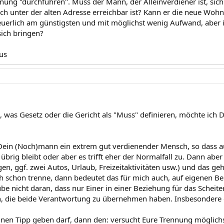
nung "durchführen". Muss der Mann, der Alleinverdiener ist, s
uch unter der alten Adresse erreichbar ist? Kann er die neue Wo
euerlich am günstigsten und mit möglichst wenig Aufwand, abe
ich bringen?
us
n, was Gesetz oder die Gericht als "Muss" definieren, möchte ich
 Dein (Noch)mann ein extrem gut verdienender Mensch, so dass 
n übrig bleibt oder aber es trifft eher der Normalfall zu. Dann abe
n, ggf. zwei Autos, Urlaub, Freizeitaktivitäten usw.) und das ge
h schon trenne, dann bedeutet das für mich auch, auf eigenen Be
be nicht daran, dass nur Einer in einer Beziehung für das Scheitern
, die beide Verantwortung zu übernehmen haben. Insbesondere d
nen Tipp geben darf, dann den: versucht Eure Trennung möglichst f