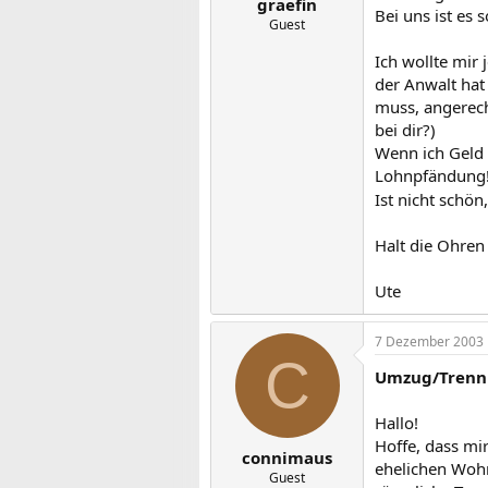
graefin
Bei uns ist es 
Guest
Ich wollte mir
der Anwalt hat
muss, angerechn
bei dir?)
Wenn ich Geld 
Lohnpfändung
Ist nicht schön
Halt die Ohren 
Ute
7 Dezember 2003
C
Umzug/Tren
Hallo!
Hoffe, dass mi
connimaus
ehelichen Wohn
Guest