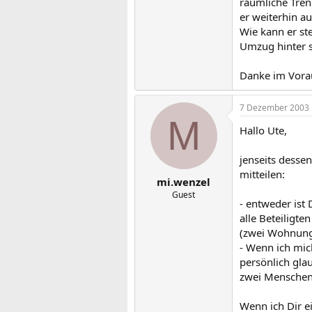
räumliche Tren
er weiterhin a
Wie kann er st
Umzug hinter s
Danke im Vora
7 Dezember 2003
M
Hallo Ute,
jenseits desse
mitteilen:
mi.wenzel
Guest
- entweder ist
alle Beteiligte
(zwei Wohnunge
- Wenn ich mic
persönlich glau
zwei Menschen
Wenn ich Dir ei