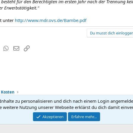
l besteht für den Berechtigten im ersten Jahr nach der Trennung k
r Erwerbstätigkeit.“
t unter
http://www.mdr.ovs.de/Bambe.pdf
Du musst dich einloggen
est
Tumblr
WhatsApp
E-Mail
Link
+ Kosten
nhalte zu personalisieren und dich nach einem Login angemeldet 
Kontakt
Nutzun
e weitere Nutzung unserer Webseite erklärst du dich damit einve
®
Community platform by XenForo
Akzeptieren
Erfahre mehr…
© 2010-2026 XenForo Ltd.