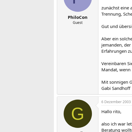
zunächst eine
Trennung, Sche
PhiloCon
Guest
Gut und übersi
Aber ein solch
jemanden, der 
Erfahrungen zu
Vereinbaren Si
Mandat, wenn S
Mit sonnigen G
Gabi Sandhoff
6 Dezember 2003
G
Hallo rito,
also ich war l
Beratung wollt