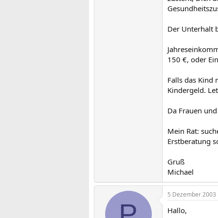
Gesundheitszus
Der Unterhalt b
Jahreseinkomme
150 €, oder Ei
Falls das Kind 
Kindergeld. Le
Da Frauen und M
Mein Rat: suche
Erstberatung so
Gruß
Michael
5 Dezember 2003
P
Hallo,