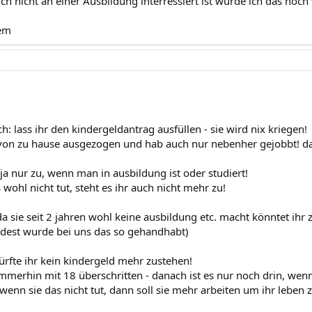
ch nicht an einer Ausbildung interressiert ist würde ich das noch
em
ch: lass ihr den kindergeldantrag ausfüllen - sie wird nix kriegen!
 von zu hause ausgezogen und hab auch nur nebenher gejobbt! d
ja nur zu, wenn man in ausbildung ist oder studiert!
s wohl nicht tut, steht es ihr auch nicht mehr zu!
 da sie seit 2 jahren wohl keine ausbildung etc. macht könntet ih
dest wurde bei uns das so gehandhabt)
dürfte ihr kein kindergeld mehr zustehen!
 immerhin mit 18 überschritten - danach ist es nur noch drin, w
enn sie das nicht tut, dann soll sie mehr arbeiten um ihr leben z