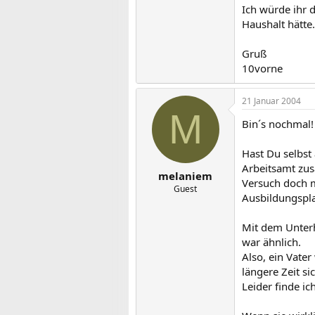
Ich würde ihr 
Haushalt hätte.
Gruß
10vorne
21 Januar 2004
M
Bin´s nochmal!
Hast Du selbst
Arbeitsamt z
melaniem
Versuch doch m
Guest
Ausbildungspla
Mit dem Unterha
war ähnlich.
Also, ein Vate
längere Zeit s
Leider finde i