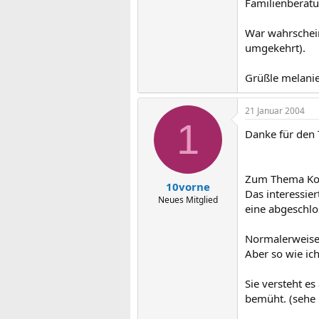
Familienberatu
War wahrscheinl
umgekehrt).
Grüßle melani
21 Januar 2004
1
Danke für den 
Zum Thema Kost
10vorne
Das interessier
Neues Mitglied
eine abgeschlo
Normalerweise 
Aber so wie ich
Sie versteht e
bemüht. (sehe i