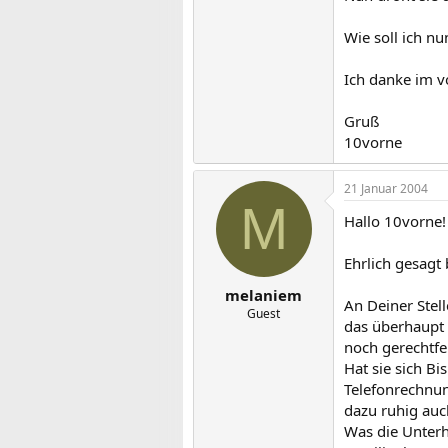
Wie soll ich n
Ich danke im vo
Gruß
10vorne
21 Januar 2004
M
Hallo 10vorne!
Ehrlich gesagt
melaniem
An Deiner Stel
Guest
das überhaupt 
noch gerechtfe
Hat sie sich Bi
Telefonrechnun
dazu ruhig auc
Was die Unterha