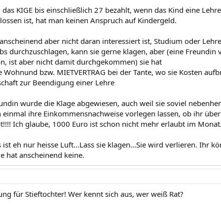
d das KIGE bis einschließlich 27 bezahlt, wenn das Kind eine Lehr
ossen ist, hat man keinen Anspruch auf Kindergeld.
 anscheinend aber nicht daran interessiert ist, Studium oder Leh
bs durchzuschlagen, kann sie gerne klagen, aber (eine Freundin 
ion, ist aber nicht damit durchgekommen) sie hat
ne Wohnund bzw. MIETVERTRAG bei der Tante, wo sie Kosten auf
tschaft zur Beendigung einer Lehre
undin wurde die Klage abgewiesen, auch weil sie soviel nebenher 
 einmal ihre Einkommensnachweise vorlegen lassen, ob ihr übe
!!!! Ich glaube, 1000 Euro ist schon nicht mehr erlaubt im Monat.
 ist eh nur heisse Luft...Lass sie klagen...Sie wird verlieren. Ihr 
ie hat anscheinend keine.
ng für Stieftochter! Wer kennt sich aus, wer weiß Rat?