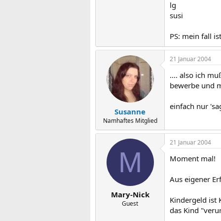
lg
susi
PS: mein fall i
21 Januar 2004
.... also ich 
bewerbe und mu
einfach nur 'sa
Susanne
Namhaftes Mitglied
21 Januar 2004
M
Moment mal!
Aus eigener Er
Mary-Nick
Kindergeld ist
Guest
das Kind "veru