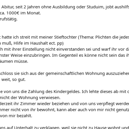
, Abitur, seit 2 Jahren ohne Ausbildung oder Studuim, jobt aushi
 ca. 1000€ im Monat.
ufstätig.
t hatte ich streit mit meiner Stieftochter (Thema: Plichten die jed
n muß, Hlife im Haushalt ect. pp)
ch mit ihrer Einstellung nicht einverstanden sei und warf ihr vor 
inster Weise einzubringen. Im Gegenteil es könne nicht sein das
 räumen müsse.
schloss sie sich aus der gemeinschaftlichen Wohnung auszuziehe
weit, so gut.
ie von uns die Zahlung des Kindergeldes. Ich lehte dieses ab mit
e nicht der Wohnung verwiesen.
ederzeit ihr Zimmer wieder beziehen und von uns verpflegt werde
mmer nicht von ihr bewohnt, kann aber auch von mir nicht genut
 von mir bezahlt.
uns auf Unterhalt zu verklagen, weil sie nicht zu Hause wohnt und