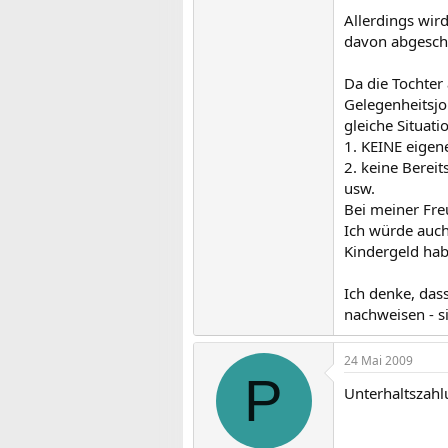
Allerdings wir
davon abgeschl
Da die Tochter
Gelegenheitsjo
gleiche Situat
1. KEINE eige
2. keine Berei
usw.
Bei meiner Fre
Ich würde auch
Kindergeld habt
Ich denke, dass
nachweisen - s
24 Mai 2009
P
Unterhaltszahlu