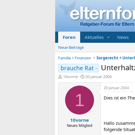
Foren
Aktuelles
News
Neue Beiträge
Familie + Finanzen
Unterhalt
brauche Rat -
E
E
10vorne
20 Januar 2004
r
r
s
s
20 Januar 2004
t
t
1
Dies ist ein T
e
e
l
l
l
l
e
t
10vorne
r
a
Hallo zusamme
m
Neues Mitglied
folgende Situat