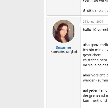
Wenn sie wirkli
Grüßle melani
21 Januar 2004
hallo 10 vorne!
also ganz ehrli
Susanne
ich bin mit 21
Namhaftes Mitglied
gestrichen!
es steht einem 
da sie ja beide
aber vorsicht!
werden (zumin
auf jeden fall 
die grenze ist
kümmert! und w