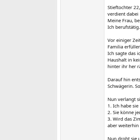
Stieftochter 22
verdient dabei
Meine Frau, ber
Ich berufstätig.
Vor einiger Zei
Familia erfülle
Ich sagte das i
Haushalt in ke
hinter ihr her
Darauf hin ent
Schwägerin. So 
Nun verlangt s
1. Ich habe si
2. Sie könne j
3. Wird das Zi
aber weiterhin
Nun droht sie 