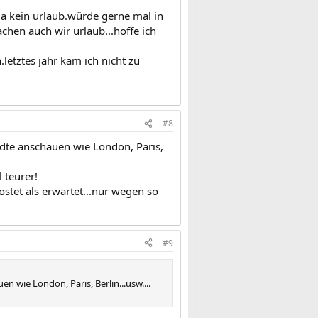
 ja kein urlaub.würde gerne mal in
chen auch wir urlaub...hoffe ich
etztes jahr kam ich nicht zu
#8
dte anschauen wie London, Paris,
 teurer!
stet als erwartet...nur wegen so
#9
 wie London, Paris, Berlin...usw....