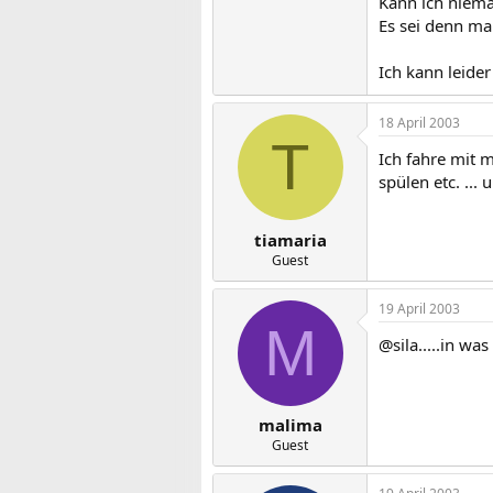
Kann ich niem
Es sei denn ma
Ich kann leide
18 April 2003
T
Ich fahre mit 
spülen etc. ...
tiamaria
Guest
19 April 2003
M
@sila.....in wa
malima
Guest