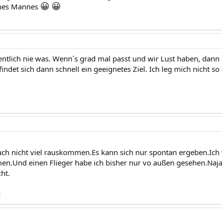
😀
😀
ines Mannes
entlich nie was. Wenn´s grad mal passt und wir Lust haben, dann s
indet sich dann schnell ein geeignetes Ziel. Ich leg mich nicht s
uch nicht viel rauskommen.Es kann sich nur spontan ergeben.Ich 
n.Und einen Flieger habe ich bisher nur vo außen gesehen.Naja,
ht.
z