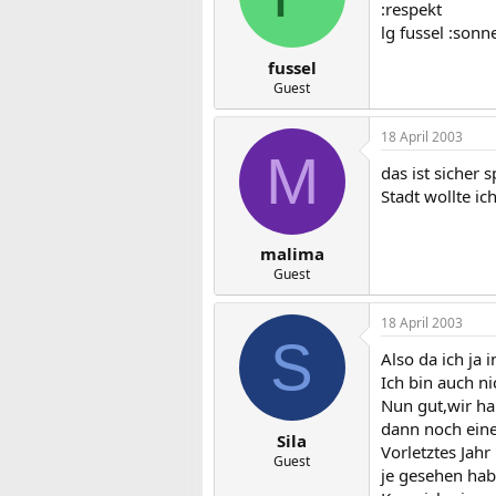
:respekt
lg fussel :sonn
fussel
Guest
18 April 2003
M
das ist sicher 
Stadt wollte i
malima
Guest
18 April 2003
S
Also da ich ja
Ich bin auch ni
Nun gut,wir ha
dann noch eine
Sila
Vorletztes Jah
Guest
je gesehen hab