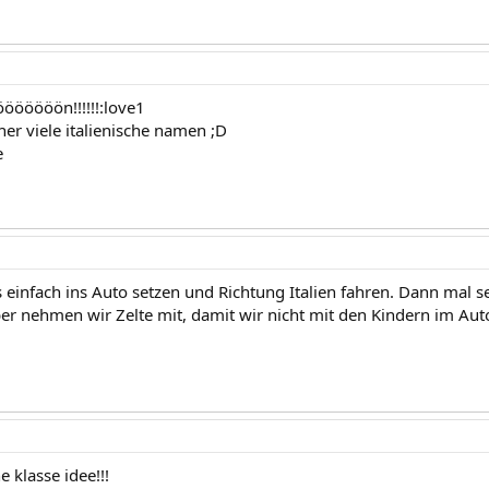
ööööön!!!!!!:love1
her viele italienische namen ;D
e
s einfach ins Auto setzen und Richtung Italien fahren. Dann mal s
ber nehmen wir Zelte mit, damit wir nicht mit den Kindern im A
ne klasse idee!!!