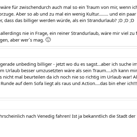
 wäre für zwischendurch auch mal so ein Traum von mir, wenn ic
uge. Aber so ab und zu mal ein wenig Kultur........ und ein paar 
er, dass das billiger werden würde, als ein Strandurlaub? ;D ;D ;D
llerdings nie in Frage, ein reiner Strandurlaub, wäre mir viel z
🙂
egen, aber wer´s mag.
t gerade unbeding billiger - jetzt wo du es sagst...aber ich suc
 Urlaub besser umzusetzten wäre als sein Traum....ich kann mir 
as nicht mal beurteilen da ich noch nie so richtig im Urlaub war!
 Runde auf dem Sofa liegt als raus und Action....das bin eher ich!!!
rscheinlich nach Venedig fahren! Ist ja bekanntlich die Stadt de