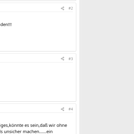
#2
den!!!
#3
#4
iges,könnte es sein,daß wir ohne
 unsicher machen......ein