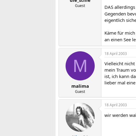
die_stille
Guest
DAS allerdings
Gegenden bevorz
eigentlich sich
Käme für mich a
an einen See l
18 April 2003
M
Vielleicht nich
mein Traum vom
ist, ich kann d
lieber mal eine
malima
Guest
18 April 2003
wir werden wah