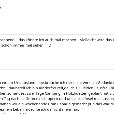
e
spannend....das könnte ich auch mal machen....vielleicht wird das A
ch schon immer mal sehen... ;D
 in einem Urlaubsland lebe,brauche ich mir nicht wirklich Gedan
cht Urlaubsreif ich bin Kinderfrei reif,da ich z.Z. leider Hausfrau
ben zumindest zwei Tage Camping in Holzhuetten geplant,mit Elt
n Tag nach La Gomera schippern und uns diese Insel mal anschau
r haben wir ein wochenende Cran Canaria gemacht,puh das war die 
e,mein Leben moechte ich da nicht mehr hin.