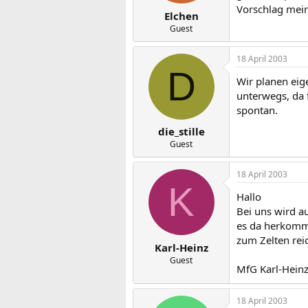
Vorschlag me
Elchen
Guest
18 April 2003
D
Wir planen eig
unterwegs, da f
spontan.
die_stille
Guest
18 April 2003
K
Hallo
Bei uns wird a
es da herkomme
zum Zelten reic
Karl-Heinz
Guest
MfG Karl-Hein
18 April 2003