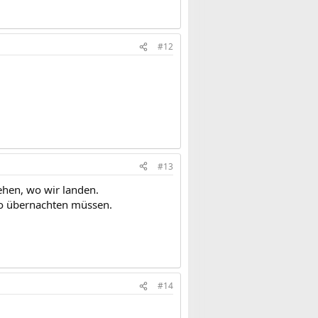
#12
#13
ehen, wo wir landen.
uto übernachten müssen.
#14