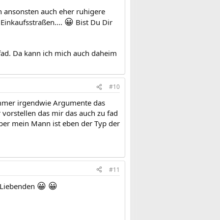
h ansonsten auch eher ruhigere
😀
Einkaufsstraßen....
Bist Du Dir
u fad. Da kann ich mich auch daheim
#10
he immer irgendwie Argumente das
vorstellen das mir das auch zu fad
 Aber mein Mann ist eben der Typ der
#11
😀
😀
r Liebenden