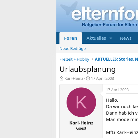
Foren
Aktuelles
News
Neue Beiträge
Freizeit + Hobby
AKTUELLES: Stories, N
Urlaubsplanung
E
E
Karl-Heinz
17 April 2003
r
r
s
s
17 April 2003
t
t
K
Hallo,
e
e
l
l
Da wir noch ke
l
l
Dann hab ich v
e
t
Man möge mir w
Karl-Heinz
r
a
m
Guest
MfG Karl-Hein