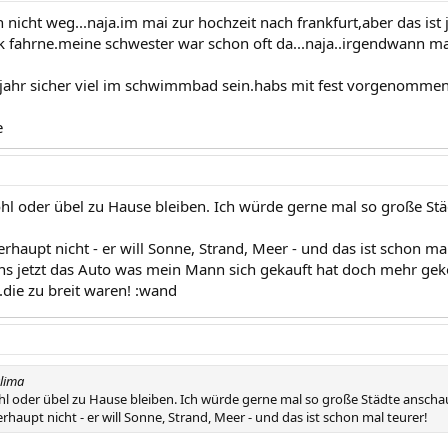
 nicht weg...naja.im mai zur hochzeit nach frankfurt,aber das ist
k fahrne.meine schwester war schon oft da...naja..irgendwann ma
jahr sicher viel im schwimmbad sein.habs mit fest vorgenommen.l
e
l oder übel zu Hause bleiben. Ich würde gerne mal so große Stä
haupt nicht - er will Sonne, Strand, Meer - und das ist schon mal
ns jetzt das Auto was mein Mann sich gekauft hat doch mehr geko
.die zu breit waren! :wand
lima
 oder übel zu Hause bleiben. Ich würde gerne mal so große Städte anschauen
aupt nicht - er will Sonne, Strand, Meer - und das ist schon mal teurer!