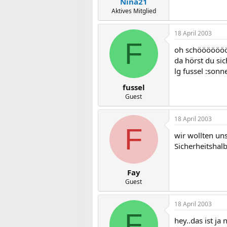
Nina21
Aktives Mitglied
18 April 2003
F
oh schöööööööö
da hörst du sic
lg fussel :sonn
fussel
Guest
18 April 2003
F
wir wollten un
Sicherheitshal
Fay
Guest
18 April 2003
F
hey..das ist ja 