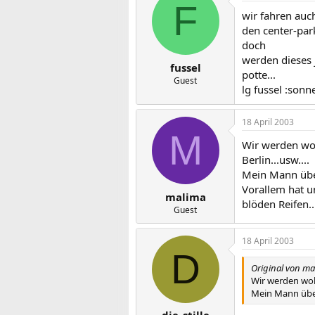
F
wir fahren auch
den center-par
doch
werden dieses 
fussel
potte...
Guest
lg fussel :sonn
18 April 2003
M
Wir werden woh
Berlin...usw....
Mein Mann über
Vorallem hat u
malima
blöden Reifen..
Guest
18 April 2003
D
Original von ma
Wir werden wohl
Mein Mann überh