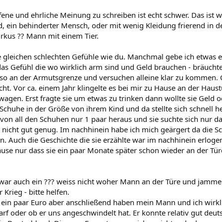
ffene und ehrliche Meinung zu schreiben ist echt schwer. Das ist w
d, ein behinderter Mensch, oder mit wenig Kleidung frierend in d
irkus ?? Mann mit einem Tier.
e gleichen schlechten Gefühle wie du. Manchmal gebe ich etwas e
das Gefühl die wo wirklich arm sind und Geld brauchen - bräuchten
so an der Armutsgrenze und versuchen alleine klar zu kommen. O
cht. Vor ca. einem Jahr klingelte es bei mir zu Hause an der Haus
wagen. Erst fragte sie um etwas zu trinken dann wollte sie Geld o
chuhe in der Größe von ihrem Kind und da stellte sich schnell her
h von all den Schuhen nur 1 paar heraus und sie suchte sich nur 
nicht gut genug. Im nachhinein habe ich mich geärgert da die S
. Auch die Geschichte die sie erzählte war im nachhinein erlogen
use nur dass sie ein paar Monate später schon wieder an der Türe
ar auch ein ??? weiss nicht woher Mann an der Türe und jammert
 Krieg - bitte helfen.
ein paar Euro aber anschließend haben mein Mann und ich wirkli
arf oder ob er uns angeschwindelt hat. Er konnte relativ gut deut