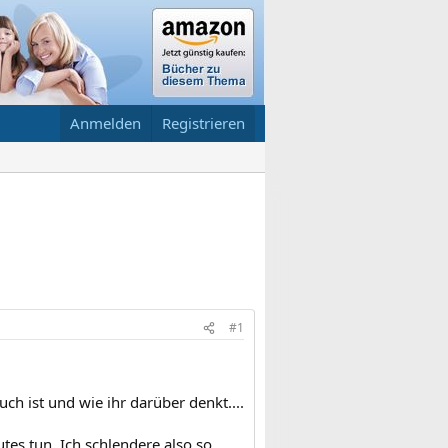
Anmelden
Registrieren
#1
euch ist und wie ihr darüber denkt....
es tun. Ich schlendere also so