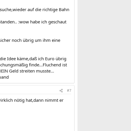
rsuche,wieder auf die richtige Bahn
 standen.. :wow habe ich geschaut
 sicher noch übrig um ihm eine
 die Idee käme,daß ich Euro übrig
schungsmäßig finde...Fluchend ist
EIN Geld streiten musste...
:wand
#7
irklich nötig hat,dann nimmt er