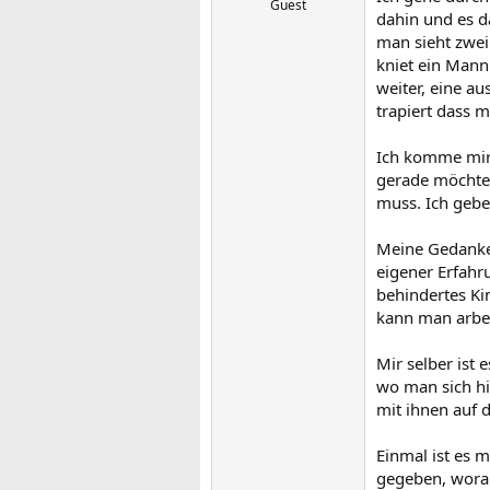
Guest
dahin und es da
man sieht zwei
kniet ein Mann 
weiter, eine a
trapiert dass 
Ich komme mir 
gerade möchte.
muss. Ich gebe
Meine Gedanken
eigener Erfahr
behindertes Kin
kann man arbeit
Mir selber ist 
wo man sich h
mit ihnen auf d
Einmal ist es 
gegeben, worau