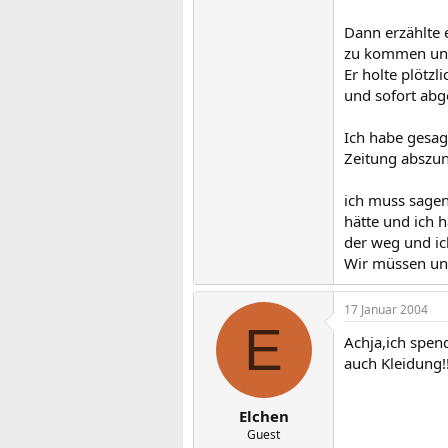
Dann erzählte e
zu kommen und 
Er holte plötz
und sofort abge
Ich habe gesag
Zeitung abszu
ich muss sagen
hätte und ich 
der weg und ic
Wir müssen uns
17 Januar 2004
E
Achja,ich spen
auch Kleidung!!
Elchen
Guest