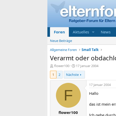
Foren
Aktuelles
News
Neue Beiträge
Allgemeine Foren
Small Talk
Verarmt oder obdachlos
E
E
flower100
17 Januar 2004
r
r
1
2
Nächste
s
s
t
t
e
e
17 Januar 2004
l
l
F
Hallo
l
l
e
t
r
a
das ist mein er
m
flower100
Ich gehe durch