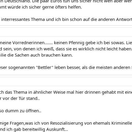
 in Deutschland. Die paar Euros tun uns sicher nicht weh aber wen
mt würde ich sicher gerne öfters helfen.
in interressantes Thema und ich bin schon auf die anderen Antwo
eine Vorrednerinnen....... keinen Pfennig gebe ich bei sowas. Li
 sein, von denen ich weiß, dass sie es wirklich nicht leicht habe
ilie die Sachen auch brauchen kann.
eser sogenannten "Bettler" leben besser, als die meisten anderen
ich das Thema in ähnlicher Weise mal hier drinnen gehabt mit ei
 vor der Tür stand..
 so dumm zu öffnen..
 einige Fragen,was ich von Resozialisierung von ehemals Kriminell
d ich gab bereitwillig Auskunft...