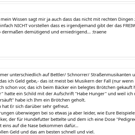
mein Wissen sagt mir ja auch dass das nicht mit rechten Dingen
infach NICHT vorstellen dass es irgendjemand gibt der das FREI
so dermaßen demütigend und erniedrigend... :traene
mmer unterschiedlich auf Bettler/ Schnorrer/ Straßenmusikanten u
as ich Geld gebe,- das ist meist bei Musikern der Fall (nur wenn si
h schon vor, das ich beim Bäcker ein belegtes Brötchen gekauft h
r" hatte ein Schild mit der Aufschrift "Habe Hunger" und weil ich 
rsäuft" habe ich Ihm ein Brötchen geholt.
 hat Er sich darüber sehr gefreut.
rungen überwiegen bei so etwas ja aber leider, wie Eure Beispiel
er, der für Hundefutter bettelte und dem ich eine Dose "Pedigree
st eins auf die Nase bekommen dafür...
llen Geld und das am besten schnell und viel.