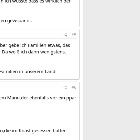
n ich wüsste dass es wirklich der
rten gewspannt.
#5
eber gebe ich Familien etwas, das
n. Da weiß ich dann wenigstens,
 Familien in unserem Land!
#6
nem Mann,der ebenfalls vor ein ppar
en,die im Knast gesessen hatten