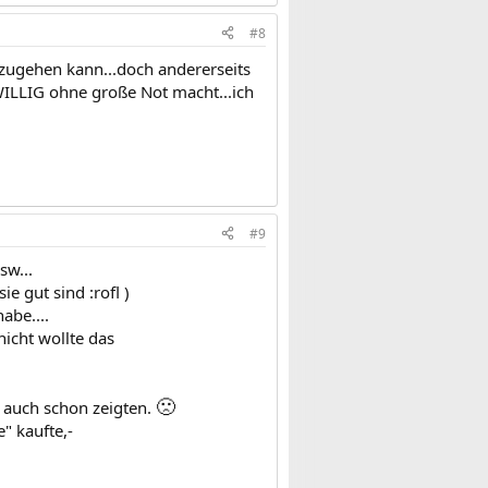
#8
 zugehen kann...doch andererseits
WILLIG ohne große Not macht...ich
#9
sw...
e gut sind :rofl )
abe....
nicht wollte das
🙁
e auch schon zeigten.
" kaufte,-