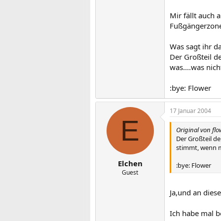
Mir fällt auch 
Fußgängerzone,
Was sagt ihr da
Der Großteil de
was....was nic
:bye: Flower
17 Januar 2004
E
Original von fl
Der Großteil de
stimmt, wenn m
Elchen
:bye: Flower
Guest
Ja,und an diese
Ich habe mal b