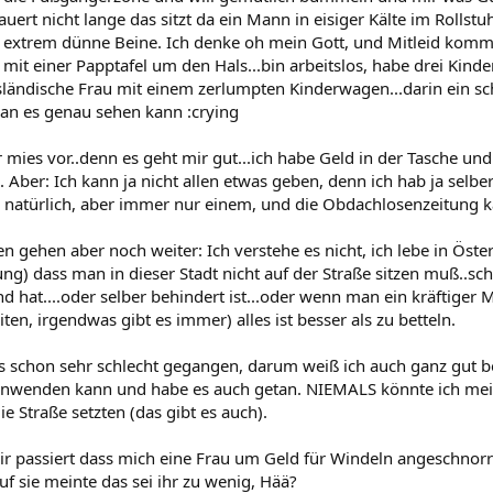
uert nicht lange das sitzt da ein Mann in eisiger Kälte im Rollstu
 extrem dünne Beine. Ich denke oh mein Gott, und Mitleid kommt 
mit einer Papptafel um den Hals...bin arbeitslos, habe drei Kinde
usländische Frau mit einem zerlumpten Kinderwagen...darin ein sc
man es genau sehen kann :crying
mies vor..denn es geht mir gut...ich habe Geld in der Tasche und 
 Aber: Ich kann ja nicht allen etwas geben, denn ich hab ja sel
 natürlich, aber immer nur einem, und die Obdachlosenzeitung k
 gehen aber noch weiter: Ich verstehe es nicht, ich lebe in Öster
ung) dass man in dieser Stadt nicht auf der Straße sitzen muß..s
d hat....oder selber behindert ist...oder wenn man ein kräftiger 
en, irgendwas gibt es immer) alles ist besser als zu betteln.
es schon sehr schlecht gegangen, darum weiß ich auch ganz gut be
inwenden kann und habe es auch getan. NIEMALS könnte ich me
ie Straße setzten (das gibt es auch).
mir passiert dass mich eine Frau um Geld für Windeln angeschnorrt
f sie meinte das sei ihr zu wenig, Hää?