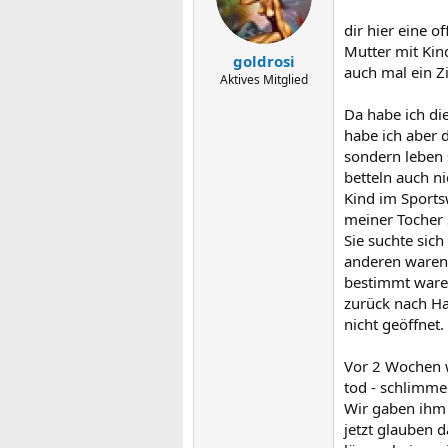
dir hier eine o
Mutter mit Kin
goldrosi
auch mal ein Z
Aktives Mitglied
Da habe ich di
habe ich aber 
sondern leben 
betteln auch ni
Kind im Sports
meiner Tocher S
Sie suchte sic
anderen waren 
bestimmt waren
zurück nach Ha
nicht geöffnet.
Vor 2 Wochen w
tod - schlimmer
Wir gaben ihm 
jetzt glauben d