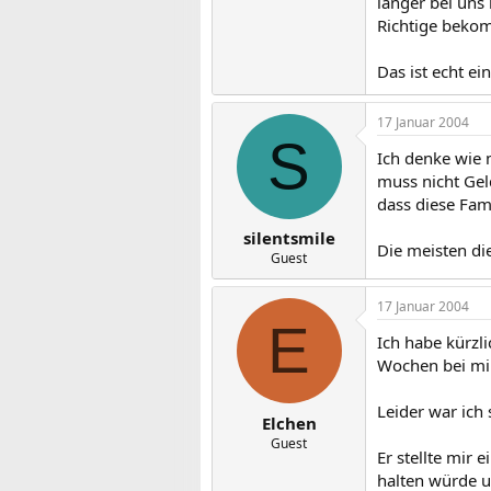
länger bei uns
Richtige bekom
Das ist echt e
17 Januar 2004
S
Ich denke wie m
muss nicht Geld
dass diese Fam
silentsmile
Die meisten di
Guest
17 Januar 2004
E
Ich habe kürzl
Wochen bei mir
Leider war ich
Elchen
Guest
Er stellte mir
halten würde un