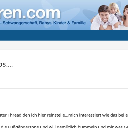
....
ster Thread den ich hier reinstelle...mich interessiert wie das bei 
 die Fußgängerzone und will gemütlich bummeln und mir was Gut