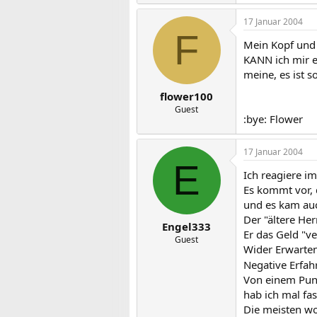
17 Januar 2004
F
Mein Kopf und 
KANN ich mir e
meine, es ist 
flower100
Guest
:bye: Flower
17 Januar 2004
E
Ich reagiere i
Es kommt vor, d
und es kam auc
Der "ältere Her
Engel333
Er das Geld "ve
Guest
Wider Erwarten
Negative Erfah
Von einem Punk
hab ich mal fa
Die meisten wo