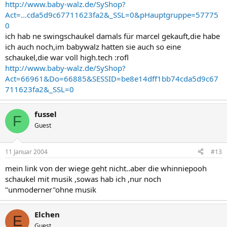
http://www.baby-walz.de/SyShop?
Act=...cda5d9c67711623fa2&_SSL=0&pHauptgruppe=57775
0
ich hab ne swingschaukel damals für marcel gekauft,die habe
ich auch noch,im babywalz hatten sie auch so eine
schaukel,die war voll high.tech :rofl
http://www.baby-walz.de/SyShop?
Act=66961&Do=66885&SESSID=be8e14dff1bb74cda5d9c67
711623fa2&_SSL=0
fussel
F
Guest
11 Januar 2004
#13
mein link von der wiege geht nicht..aber die whinniepooh
schaukel mit musik ,sowas hab ich ,nur noch
"unmoderner"ohne musik
Elchen
E
Guest