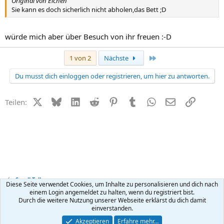
Original von Elchen
Sie kann es doch sicherlich nicht abholen,das Bett ;D
würde mich aber über Besuch von ihr freuen :-D
Letzte
1 von 2
Nächste
Du musst dich einloggen oder registrieren, um hier zu antworten.
X (Twitter)
Bluesky
LinkedIn
Reddit
Pinterest
Tumblr
WhatsApp
E-Mail
Link
Teilen:
Small Talk
Diese Seite verwendet Cookies, um Inhalte zu personalisieren und dich nach
einem Login angemeldet zu halten, wenn du registriert bist.
Durch die weitere Nutzung unserer Webseite erklärst du dich damit
Kontakt
Nutzungsbedingungen
Datenschutz
Hilfe
R
einverstanden.
S
S
®
Community platform by XenForo
© 2010-2026 XenForo Ltd.
Akzeptieren
Erfahre mehr…