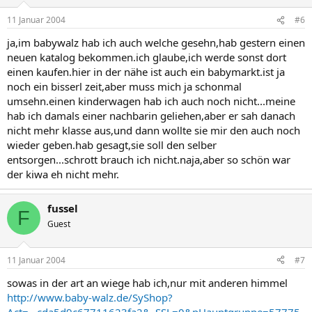
11 Januar 2004
#6
ja,im babywalz hab ich auch welche gesehn,hab gestern einen
neuen katalog bekommen.ich glaube,ich werde sonst dort
einen kaufen.hier in der nähe ist auch ein babymarkt.ist ja
noch ein bisserl zeit,aber muss mich ja schonmal
umsehn.einen kinderwagen hab ich auch noch nicht...meine
hab ich damals einer nachbarin geliehen,aber er sah danach
nicht mehr klasse aus,und dann wollte sie mir den auch noch
wieder geben.hab gesagt,sie soll den selber
entsorgen...schrott brauch ich nicht.naja,aber so schön war
der kiwa eh nicht mehr.
fussel
F
Guest
11 Januar 2004
#7
sowas in der art an wiege hab ich,nur mit anderen himmel
http://www.baby-walz.de/SyShop?
Act=...cda5d9c67711623fa2&_SSL=0&pHauptgruppe=57775