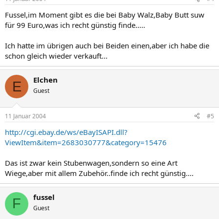
Fussel,im Moment gibt es die bei Baby Walz,Baby Butt suw
für 99 Euro,was ich recht günstig finde.....
Ich hatte im übrigen auch bei Beiden einen,aber ich habe die
schon gleich wieder verkauft...
Elchen
E
Guest
11 Januar 2004
#5
http://cgi.ebay.de/ws/eBayISAPI.dll?
ViewItem&item=2683030777&category=15476
Das ist zwar kein Stubenwagen,sondern so eine Art
Wiege,aber mit allem Zubehör..finde ich recht günstig....
fussel
F
Guest