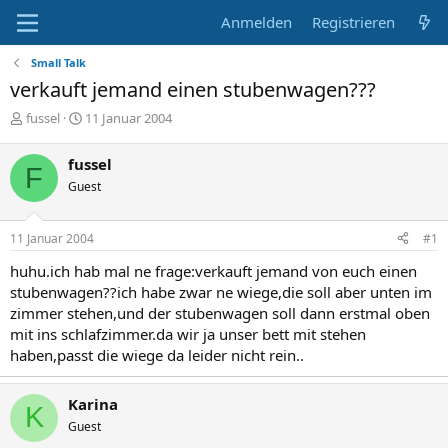
Anmelden
Registrieren
Small Talk
verkauft jemand einen stubenwagen???
E
E
fussel
11 Januar 2004
r
r
s
s
fussel
F
t
t
Guest
e
e
l
l
l
l
11 Januar 2004
#1
e
t
r
a
huhu.ich hab mal ne frage:verkauft jemand von euch einen
m
stubenwagen??ich habe zwar ne wiege,die soll aber unten im
zimmer stehen,und der stubenwagen soll dann erstmal oben
mit ins schlafzimmer.da wir ja unser bett mit stehen
haben,passt die wiege da leider nicht rein..
Karina
K
Guest