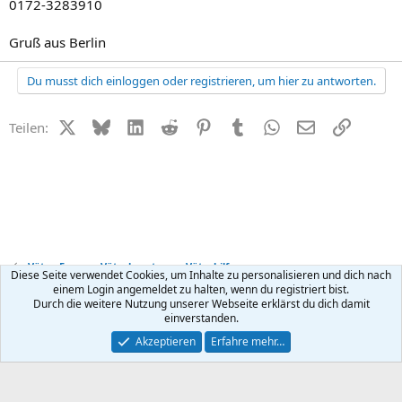
0172-3283910
Gruß aus Berlin
Du musst dich einloggen oder registrieren, um hier zu antworten.
X (Twitter)
Bluesky
LinkedIn
Reddit
Pinterest
Tumblr
WhatsApp
E-Mail
Link
Teilen:
Väter-Forum - Väterberatung + Väterhilfe
Diese Seite verwendet Cookies, um Inhalte zu personalisieren und dich nach
einem Login angemeldet zu halten, wenn du registriert bist.
Durch die weitere Nutzung unserer Webseite erklärst du dich damit
Kontakt
Nutzungsbedingungen
Datenschutz
Hilfe
R
einverstanden.
S
S
®
Community platform by XenForo
© 2010-2026 XenForo Ltd.
Akzeptieren
Erfahre mehr…