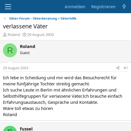
Anmelden
Registrieren
Väter-Forum - Väterberatung + Väterhilfe
verlassene Väter
E
E
Roland
29 August 2003
r
r
s
s
Roland
R
t
t
Guest
e
e
l
l
l
l
29 August 2003
#1
e
t
r
a
Ich lebe in Scheidung und mir wird das Besuchsrecht für
m
meine fünfjährige Tochter streitig gemacht.
Ich suche Leute in Berlin mit ähnlichen Erfahrungen und
Selbsthilfegruppen für verlassene Väter.Ich brauche einfach
Erfahrungsaustausch, Gespräche und Kontakte.
Wäre toll etwas zu hören
Roland
fussel