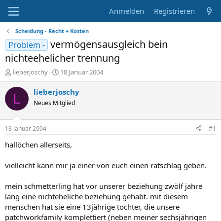
Anmelden
Registrieren
Scheidung - Recht + Kosten
vermögensausgleich bein
Problem -
nichteehelicher trennung
E
E
lieberjoschy
18 Januar 2004
r
r
s
s
lieberjoschy
L
t
t
Neues Mitglied
e
e
l
l
l
l
18 Januar 2004
#1
e
t
r
a
hallöchen allerseits,
m
vielleicht kann mir ja einer von euch einen ratschlag geben.
mein schmetterling hat vor unserer beziehung zwölf jahre
lang eine nichteheliche beziehung gehabt. mit diesem
menschen hat sie eine 13jährige tochter, die unsere
patchworkfamily komplettiert (neben meiner sechsjährigen