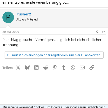
eine entsprechende vereinbarung gibt...
Pusher2
P
Aktives Mitglied
20 Mai 2009
#4
Ratschlag gesucht - Vermögensausgleich bei nicht ehelicher
Trennung
Du musst dich einloggen oder registrieren, um hier zu antworten.
X (Twitter)
Bluesky
LinkedIn
Reddit
Pinterest
Tumblr
WhatsApp
E-Mail
Link
Teilen:
Scheidung - Recht + Kosten
Diese Seite verwendet Cookies, um Inhalte zu personalisieren und dich nach