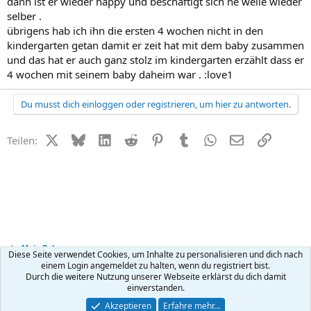
dann ist er wieder happy und beschäftigt sich ne weile wieder
selber .
übrigens hab ich ihn die ersten 4 wochen nicht in den
kindergarten getan damit er zeit hat mit dem baby zusammen
und das hat er auch ganz stolz im kindergarten erzählt dass er
4 wochen mit seinem baby daheim war . :love1
Du musst dich einloggen oder registrieren, um hier zu antworten.
X (Twitter)
Bluesky
LinkedIn
Reddit
Pinterest
Tumblr
WhatsApp
E-Mail
Link
Teilen:
Mein Baby
Diese Seite verwendet Cookies, um Inhalte zu personalisieren und dich nach
einem Login angemeldet zu halten, wenn du registriert bist.
Durch die weitere Nutzung unserer Webseite erklärst du dich damit
Kontakt
Nutzungsbedingungen
Datenschutz
Hilfe
R
einverstanden.
S
S
®
Community platform by XenForo
© 2010-2026 XenForo Ltd.
Akzeptieren
Erfahre mehr…