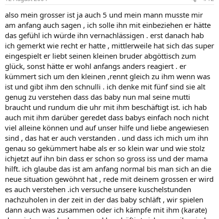
also mein grosser ist ja auch 5 und mein mann musste mir
am anfang auch sagen , ich solle ihn mit einbeziehen er hätte
das gefühl ich würde ihn vernachlässigen . erst danach hab
ich gemerkt wie recht er hatte , mittlerweile hat sich das super
eingespielt er liebt seinen kleinen bruder abgöttisch zum
glück, sonst hätte er wohl anfangs anders reagiert . er
kümmert sich um den kleinen ,rennt gleich zu ihm wenn was
ist und gibt ihm den schnulli . ich denke mit fünf sind sie alt
genug zu verstehen dass das baby nun mal seine mutti
braucht und rundum die uhr mit ihm beschäftigt ist. ich hab
auch mit ihm darüber geredet dass babys einfach noch nicht
viel alleine können und auf unser hilfe und liebe angewiesen
sind , das hat er auch verstanden . und dass ich mich um ihn
genau so gekümmert habe als er so klein war und wie stolz
ichjetzt auf ihn bin dass er schon so gross iss und der mama
hilft. ich glaube das ist am anfang normal bis man sich an die
neue situation gewöhnt hat , rede mit deinem grossen er wird
es auch verstehen .ich versuche unsere kuschelstunden
nachzuholen in der zeit in der das baby schläft , wir spielen
dann auch was zusammen oder ich kämpfe mit ihm (karate)