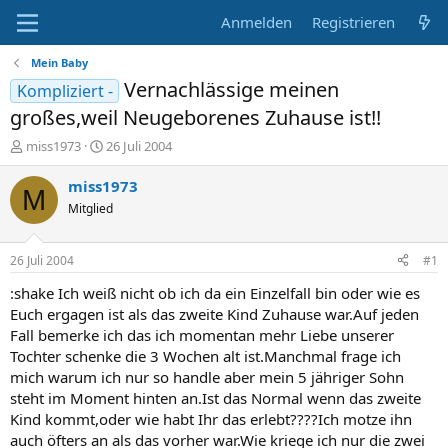
Anmelden
Registrieren
Mein Baby
Vernachlässige meinen
Kompliziert -
großes,weil Neugeborenes Zuhause ist!!
E
E
miss1973
26 Juli 2004
r
r
s
s
miss1973
M
t
t
Mitglied
e
e
l
l
l
l
26 Juli 2004
#1
e
t
r
a
:shake Ich weiß nicht ob ich da ein Einzelfall bin oder wie es
m
Euch ergagen ist als das zweite Kind Zuhause war.Auf jeden
Fall bemerke ich das ich momentan mehr Liebe unserer
Tochter schenke die 3 Wochen alt ist.Manchmal frage ich
mich warum ich nur so handle aber mein 5 jähriger Sohn
steht im Moment hinten an.Ist das Normal wenn das zweite
Kind kommt,oder wie habt Ihr das erlebt????Ich motze ihn
auch öfters an als das vorher war.Wie kriege ich nur die zwei