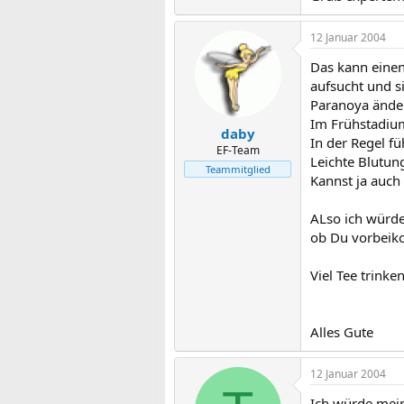
12 Januar 2004
Das kann einen
aufsucht und s
Paranoya ändert
Im Frühstadiu
daby
In der Regel f
EF-Team
Leichte Blutun
Teammitglied
Kannst ja auch
ALso ich würde
ob Du vorbeik
Viel Tee trink
Alles Gute
12 Januar 2004
Ich würde mein