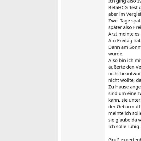
Ich ging also 
BetaHCG Test g
aber im Vergle
Zwei Tage spät
später also Fr
Arzt meinte es 
Am Freitag hab
Dann am Sonnta
würde.
Also bin ich m
äußerte den Ve
nicht beantwor
nicht wollte; 
Zu Hause angek
sind um eine z
kann, sie unte
der Gebärmutte
meinte ich sol
sie glaube da w
Ich solle ruhi
Gruß experten