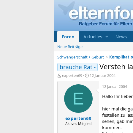
Foren
Aktuelles
News
Neue Beiträge
Schwangerschaft + Geburt
Versteh l
brauche Rat -
E
E
experten69
12 Januar 2004
r
r
s
s
12 Januar 2004
t
t
E
Hallo Ihr lieben
e
e
l
l
l
l
hier mal die g
e
t
festellen zu l
experten69
r
a
sehen, gab mir
m
Aktives Mitglied
kommen.