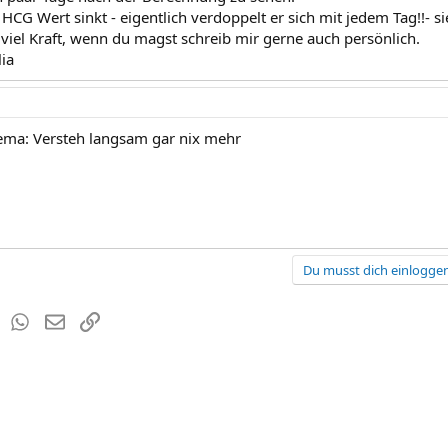
CG Wert sinkt - eigentlich verdoppelt er sich mit jedem Tag!!- sie
 viel Kraft, wenn du magst schreib mir gerne auch persönlich.
lia
hema: Versteh langsam gar nix mehr
Du musst dich einloggen
est
Tumblr
WhatsApp
E-Mail
Link