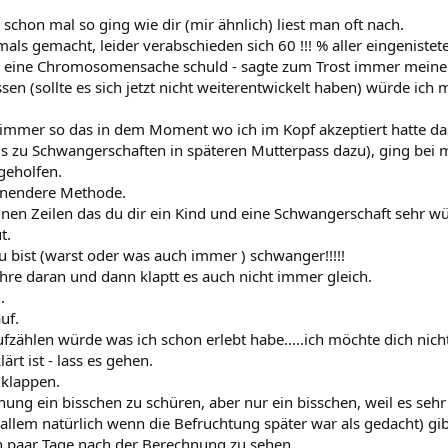
schon mal so ging wie dir (mir ähnlich) liest man oft nach.
als gemacht, leider verabschieden sich 60 !!! % aller eingenistete
n eine Chromosomensache schuld - sagte zum Trost immer meine 
en (sollte es sich jetzt nicht weiterentwickelt haben) würde ich m
 immer so das in dem Moment wo ich im Kopf akzeptiert hatte da
ds zu Schwangerschaften in späteren Mutterpass dazu), ging bei m
 geholfen.
onendere Methode.
einen Zeilen das du dir ein Kind und eine Schwangerschaft sehr w
t.
u bist (warst oder was auch immer ) schwanger!!!!!
ahre daran und dann klaptt es auch nicht immer gleich.
.
uf.
ufzählen würde was ich schon erlebt habe.....ich möchte dich nic
rt ist - lass es gehen.
 klappen.
ung ein bisschen zu schüren, aber nur ein bisschen, weil es sehr
 allem natürlich wenn die Befruchtung später war als gedacht) gi
ein paar Tage nach der Berechnung zu sehen.