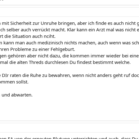
 mit Sicherheit zur Unruhe bringen, aber ich finde es auch nich
ich selber auch verrückt macht. Klar kann ein Arzt mal was nicht 
 die Situation auch nciht.
m kann man auch medizinisch nichts machen, auch wenn was sch
ühren Probleme zu einer Fehlgeburt.
gen gehören aber nicht dazu, die kommen immer wieder bei eine
 mal die alten Threds durchlesen Du findest bestimmt welche.
 DIr raten die Ruhe zu bewahren, wenn nicht anders geht ruf doc
ommen sollst.
en und abwarten.
en FA von der erneuten Blutung unterrichten und auch, dass Du