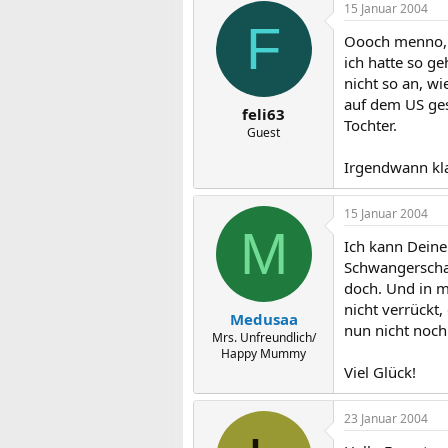
15 Januar 2004
F
Oooch menno,
ich hatte so ge
nicht so an, w
auf dem US ges
feli63
Tochter.
Guest
Irgendwann kla
15 Januar 2004
M
Ich kann Deine
Schwangerschaf
doch. Und in m
nicht verrückt
Medusaa
nun nicht noch 
Mrs. Unfreundlich/
Happy Mummy
Viel Glück!
23 Januar 2004