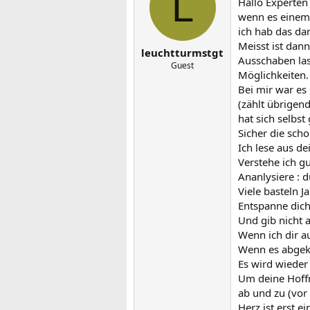
L
Hallo Experten
wenn es einem 
ich hab das dam
Meisst ist dan
leuchtturmstgt
Ausschaben lass
Guest
Möglichkeiten.
Bei mir war es
(zählt übrigen
hat sich selbst
Sicher die sch
Ich lese aus d
Verstehe ich gu
Ananlysiere : d
Viele basteln J
Entspanne dich
Und gib nicht a
Wenn ich dir a
Wenn es abgeklä
Es wird wieder
Um deine Hoffn
ab und zu (vor
Herz ist erst 