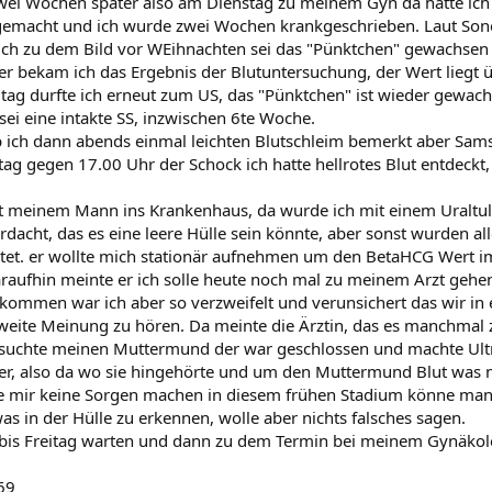
zwei Wochen später also am Dienstag zu meinem Gyn da hatte ich 
emacht und ich wurde zwei Wochen krankgeschrieben. Laut Sono
ich zu dem Bild vor WEihnachten sei das "Pünktchen" gewachsen 
er bekam ich das Ergebnis der Blutuntersuchung, der Wert liegt
eitag durfte ich erneut zum US, das "Pünktchen" ist wieder gewach
sei eine intakte SS, inzwischen 6te Woche.
 ich dann abends einmal leichten Blutschleim bemerkt aber Samsta
g gegen 17.00 Uhr der Schock ich hatte hellrotes Blut entdeckt
it meinem Mann ins Krankenhaus, da wurde ich mit einem Uraltult
rdacht, das es eine leere Hülle sein könnte, aber sonst wurden al
tet. er wollte mich stationär aufnehmen um den BetaHCG Wert im
daraufhin meinte er ich solle heute noch mal zu meinem Arzt gehe
ommen war ich aber so verzweifelt und verunsichert das wir in
weite Meinung zu hören. Da meinte die Ärztin, das es manchma
rsuchte meinen Muttermund der war geschlossen und machte Ultra
r, also da wo sie hingehörte und um den Muttermund Blut was 
le mir keine Sorgen machen in diesem frühen Stadium könne man 
as in der Hülle zu erkennen, wolle aber nichts falsches sagen.
g bis Freitag warten und dann zu dem Termin bei meinem Gynäko
69