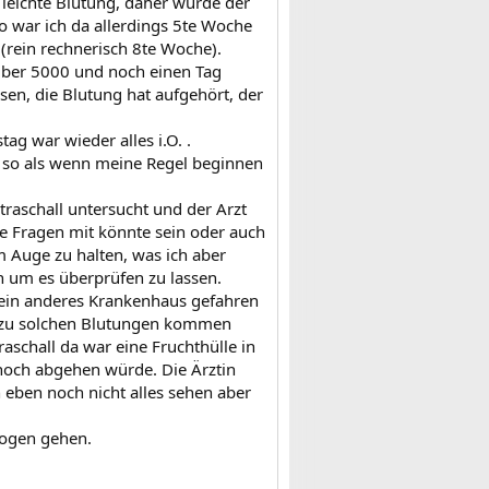
leichte Blutung, daher wurde der
 war ich da allerdings 5te Woche
(rein rechnerisch 8te Woche).
 über 5000 und noch einen Tag
sen, die Blutung hat aufgehört, der
g war wieder alles i.O. .
, so als wenn meine Regel beginnen
raschall untersucht und der Arzt
le Fragen mit könnte sein oder auch
 Auge zu halten, was ich aber
n um es überprüfen zu lassen.
 ein anderes Krankenhaus gefahren
l zu solchen Blutungen kommen
schall da war eine Fruchthülle in
noch abgehen würde. Die Ärztin
eben noch nicht alles sehen aber
logen gehen.