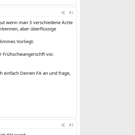
#2
t gut wenn man 3 verschiedene Ärzte
erkennen, aber überflüssige
limmes Vorliegt.
r Frühschwangerschft vor.
h einfach Deinen FA an und frage,
#3
 im KH warst.