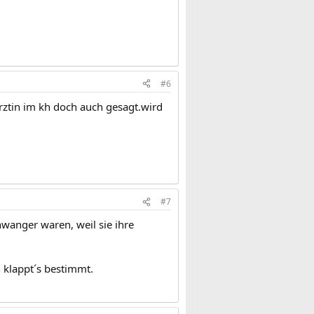
#6
 ärztin im kh doch auch gesagt.wird
#7
hwanger waren, weil sie ihre
 klappt´s bestimmt.