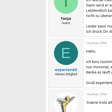
T
Dann wird er e
Letztendlich k
nicht zu übera
Tanja
Guest
Leider kann man
Ich drück Dir 
14 Januar 2004
E
Hallo,
ich bins nochm
nur mimimal, e
experten69
denke es läuft
Aktives Mitglied
Gruß experten
14 Januar 2004
:traene trotz a