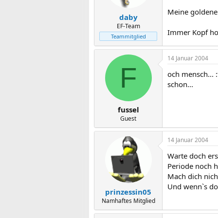
Meine goldene 
daby
EF-Team
Immer Kopf hoc
Teammitglied
14 Januar 2004
F
och mensch... :
schon...
fussel
Guest
14 Januar 2004
Warte doch ers
Periode noch h
Mach dich nicht
Und wenn`s doc
prinzessin05
Namhaftes Mitglied