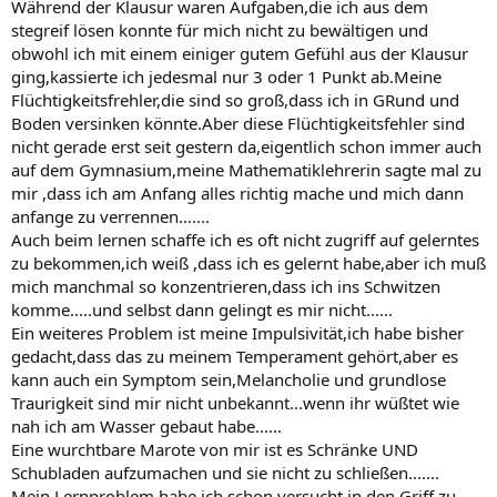
Während der Klausur waren Aufgaben,die ich aus dem
stegreif lösen konnte für mich nicht zu bewältigen und
obwohl ich mit einem einiger gutem Gefühl aus der Klausur
ging,kassierte ich jedesmal nur 3 oder 1 Punkt ab.Meine
Flüchtigkeitsfrehler,die sind so groß,dass ich in GRund und
Boden versinken könnte.Aber diese Flüchtigkeitsfehler sind
nicht gerade erst seit gestern da,eigentlich schon immer auch
auf dem Gymnasium,meine Mathematiklehrerin sagte mal zu
mir ,dass ich am Anfang alles richtig mache und mich dann
anfange zu verrennen.......
Auch beim lernen schaffe ich es oft nicht zugriff auf gelerntes
zu bekommen,ich weiß ,dass ich es gelernt habe,aber ich muß
mich manchmal so konzentrieren,dass ich ins Schwitzen
komme.....und selbst dann gelingt es mir nicht......
Ein weiteres Problem ist meine Impulsivität,ich habe bisher
gedacht,dass das zu meinem Temperament gehört,aber es
kann auch ein Symptom sein,Melancholie und grundlose
Traurigkeit sind mir nicht unbekannt...wenn ihr wüßtet wie
nah ich am Wasser gebaut habe......
Eine wurchtbare Marote von mir ist es Schränke UND
Schubladen aufzumachen und sie nicht zu schließen.......
Mein Lernproblem habe ich schon versucht in den Griff zu