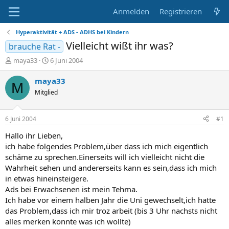
Anmelden
Registrieren
Hyperaktivität + ADS - ADHS bei Kindern
Vielleicht wißt ihr was?
brauche Rat -
E
E
maya33
6 Juni 2004
r
r
s
s
maya33
M
t
t
Mitglied
e
e
l
l
l
l
6 Juni 2004
#1
e
t
r
a
Hallo ihr Lieben,
m
ich habe folgendes Problem,über dass ich mich eigentlich
schäme zu sprechen.Einerseits will ich vielleicht nicht die
Wahrheit sehen und andererseits kann es sein,dass ich mich
in etwas hineinsteigere.
Ads bei Erwachsenen ist mein Tehma.
Ich habe vor einem halben Jahr die Uni gewechselt,ich hatte
das Problem,dass ich mir troz arbeit (bis 3 Uhr nachsts nicht
alles merken konnte was ich wollte)