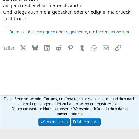
auf jeden Fall viel sortierter als vorher.
Und kriege auch mehr gebacken oder erledigt!!! :maldrueck
:maldrueck
Du musst dich einloggen oder registrieren, um hier zu antworten.
X (Twitter)
Bluesky
LinkedIn
Reddit
Pinterest
Tumblr
WhatsApp
E-Mail
Link
Teilen:
Hyperaktivität + ADS - ADHS bei Kindern
Diese Seite verwendet Cookies, um Inhalte zu personalisieren und dich nach
einem Login angemeldet zu halten, wenn du registriert bist.
Durch die weitere Nutzung unserer Webseite erklärst du dich damit
Kontakt
Nutzungsbedingungen
Datenschutz
Hilfe
R
einverstanden.
S
S
®
Community platform by XenForo
© 2010-2026 XenForo Ltd.
Akzeptieren
Erfahre mehr…