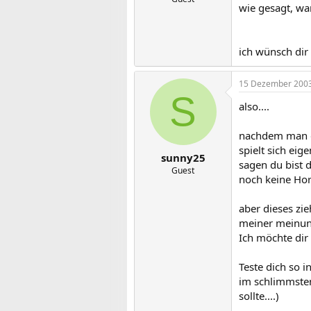
wie gesagt, wa
ich wünsch dir
15 Dezember 200
S
also....
nachdem man di
spielt sich ei
sunny25
sagen du bist d
Guest
noch keine Hor
aber dieses zie
meiner meinun
Ich möchte dir 
Teste dich so 
im schlimmsten 
sollte....)