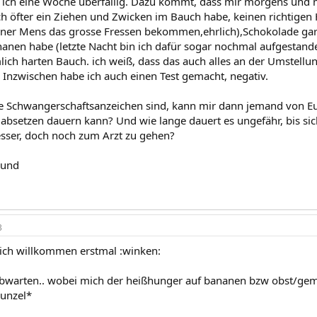
n ich eine Woche überfällig. Dazu kommt, dass mir morgens und
 ich öfter ein Ziehen und Zwicken im Bauch habe, keinen richtigen
er Mens das grosse Fressen bekommen,ehrlich),Schokolade gar 
nanen habe (letzte Nacht bin ich dafür sogar nochmal aufgestande
lich harten Bauch. ich weiß, dass das auch alles an der Umstellun
. Inzwischen habe ich auch einen Test gemacht, negativ.
 Schwangerschaftsanzeichen sind, kann mir dann jemand von Euc
absetzen dauern kann? Und wie lange dauert es ungefähr, bis sich
sser, doch noch zum Arzt zu gehen?
 und
3
lich willkommen erstmal :winken:
bwarten.. wobei mich der heißhunger auf bananen bzw obst/gem
munzel*