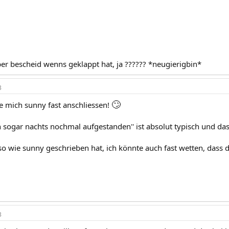
ber bescheid wenns geklappt hat, ja ?????? *neugierigbin*
3
🙄
e mich sunny fast anschliessen!
in sogar nachts nochmal aufgestanden'' ist absolut typisch und da
o wie sunny geschrieben hat, ich könnte auch fast wetten, dass 
3