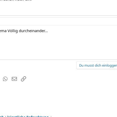
ema Völlig durcheinander...
Du musst dich einloggen
est
Tumblr
WhatsApp
E-Mail
Link