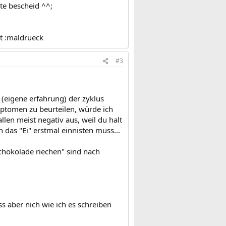
te bescheid ^^;
st :maldrueck
#3
(eigene erfahrung) der zyklus
mptomen zu beurteilen, würde ich
llen meist negativ aus, weil du halt
das "Ei" erstmal einnisten muss...
 schokolade riechen" sind nach
ss aber nich wie ich es schreiben