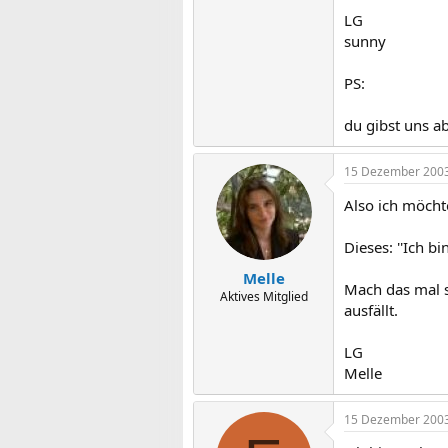
LG
sunny
PS:
du gibst uns a
15 Dezember 200
Also ich möcht
Dieses: ''Ich b
Melle
Mach das mal s
Aktives Mitglied
ausfällt.
LG
Melle
15 Dezember 200