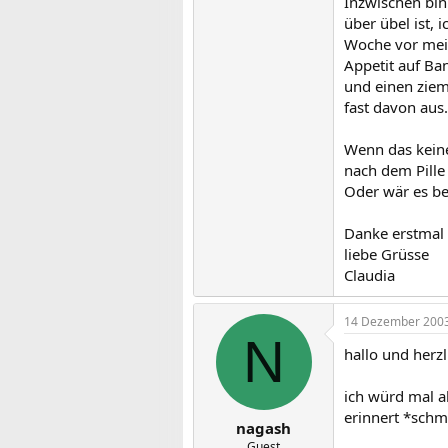
Inzwischen bi
über übel ist,
Woche vor mein
Appetit auf Ba
und einen ziem
fast davon aus
Wenn das keine
nach dem Pille 
Oder wär es be
Danke erstmal
liebe Grüsse
Claudia
14 Dezember 200
N
hallo und herz
ich würd mal a
erinnert *sch
nagash
Guest