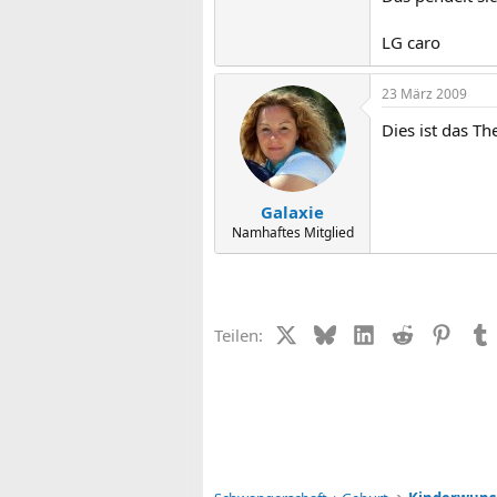
LG caro
23 März 2009
Dies ist das Th
Galaxie
Namhaftes Mitglied
X (Twitter)
Bluesky
LinkedIn
Reddit
Pinter
Teilen: