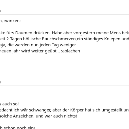
3
n, :winken:
anke fürs Daumen drücken. Habe aber vorgestern meine Mens be
seit 2 Tagen höllische Bauchschmerzen,ein ständiges Kniepen un
aja, die werden nun jeden Tag weniger.
neuen Jahr wird weiter geübt... :ablachen
3
s auch so!
dacht ich wär schwanger, aber der Körper hat sich umgestellt und 
 solche Anzeichen, und war auch nichts!
ch schon noch ein!