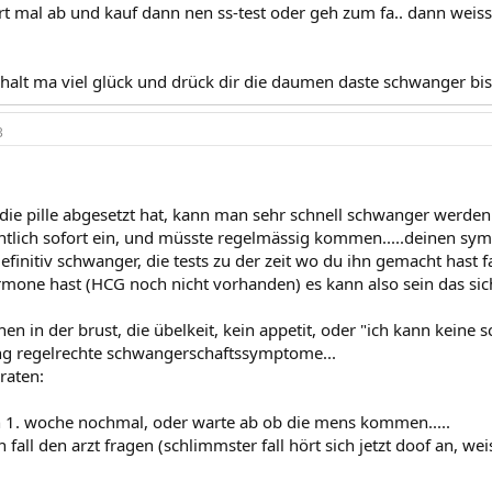
rt mal ab und kauf dann nen ss-test oder geh zum fa.. dann weiss
 halt ma viel glück und drück dir die daumen daste schwanger bi
3
e pille abgesetzt hat, kann man sehr schnell schwanger werden 
gentlich sofort ein, und müsste regelmässig kommen.....deinen sy
efinitiv schwanger, die tests zu der zeit wo du ihn gemacht hast fa
mone hast (HCG noch nicht vorhanden) es kann also sein das sich 
hen in der brust, die übelkeit, kein appetit, oder "ich kann keine
g regelrechte schwangerschaftssymptome...
raten:
in 1. woche nochmal, oder warte ab ob die mens kommen.....
fall den arzt fragen (schlimmster fall hört sich jetzt doof an, wei