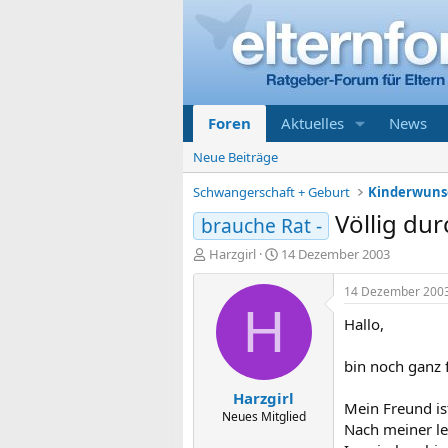
Foren
Aktuelles
News
Neue Beiträge
Schwangerschaft + Geburt
Kinderwunsc
Völlig dur
brauche Rat -
E
E
Harzgirl
14 Dezember 2003
r
r
s
s
14 Dezember 200
t
t
H
Hallo,
e
e
l
l
l
l
bin noch ganz f
e
t
Harzgirl
r
a
Mein Freund is
m
Neues Mitglied
Nach meiner le