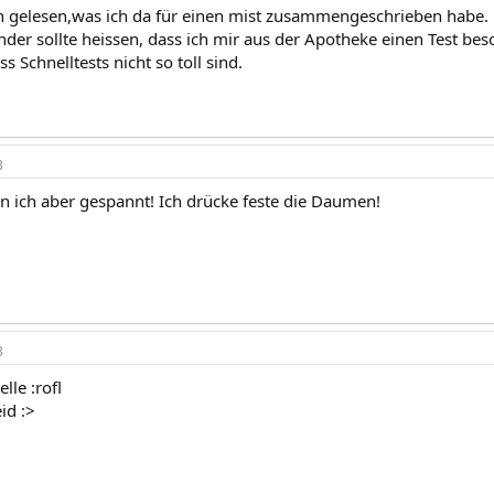
n gelesen,was ich da für einen mist zusammengeschrieben habe.
der sollte heissen, dass ich mir aus der Apotheke einen Test bes
s Schnelltests nicht so toll sind.
3
n ich aber gespannt! Ich drücke feste die Daumen!
3
lle :rofl
id :>