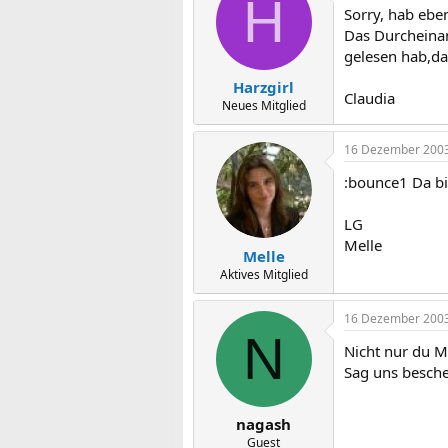
H
Sorry, hab ebe
Das Durcheinan
gelesen hab,das
Harzgirl
Claudia
Neues Mitglied
16 Dezember 200
:bounce1 Da bi
LG
Melle
Melle
Aktives Mitglied
16 Dezember 200
N
Nicht nur du Me
Sag uns besche
nagash
Guest