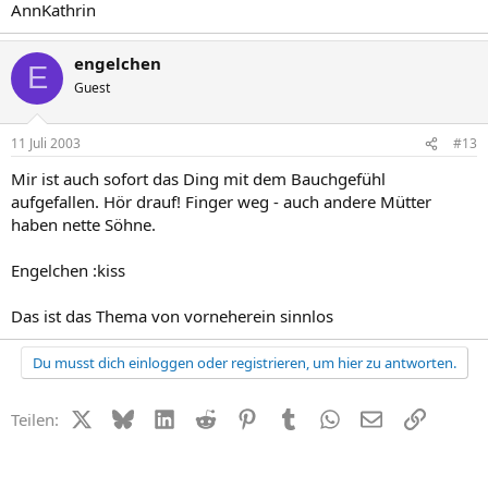
AnnKathrin
engelchen
E
Guest
11 Juli 2003
#13
Mir ist auch sofort das Ding mit dem Bauchgefühl
aufgefallen. Hör drauf! Finger weg - auch andere Mütter
haben nette Söhne.
Engelchen :kiss
Das ist das Thema von vorneherein sinnlos
Du musst dich einloggen oder registrieren, um hier zu antworten.
X (Twitter)
Bluesky
LinkedIn
Reddit
Pinterest
Tumblr
WhatsApp
E-Mail
Link
Teilen: