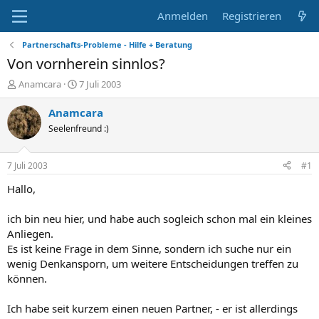
Anmelden
Registrieren
Partnerschafts-Probleme - Hilfe + Beratung
Von vornherein sinnlos?
E
E
Anamcara
7 Juli 2003
r
r
s
s
Anamcara
t
t
Seelenfreund :)
e
e
l
l
l
l
7 Juli 2003
#1
e
t
r
a
Hallo,
m
ich bin neu hier, und habe auch sogleich schon mal ein kleines
Anliegen.
Es ist keine Frage in dem Sinne, sondern ich suche nur ein
wenig Denkansporn, um weitere Entscheidungen treffen zu
können.
Ich habe seit kurzem einen neuen Partner, - er ist allerdings